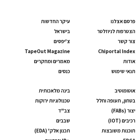
פרסם אצלנו
עיקר החדשות
הצטרפות לניוזלטר
בישראל
צור קשר
צ'יפסים
TapeOut Magazine
Chiportal Index
אודות
מאמרים ומחקרים
תנאי שימוש
כנסים
אוטומוטיב
בינה מלאכותית
בטחון, תעופה וחלל
‫טכנולוגיות ירוקות‬
‫יצור (‪(FABs‬‬
‫צב"ד‬
‫רכיבים‬ (IOT)
‫שבבים‬
‫תוכנות משובצות‬
‫תכנון אלק' (‪(EDA‬‬