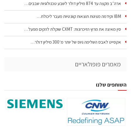
ארה״ב מקצה עד 874 מיליון דולר לשבע טכנולוגיות שבבים…
IBM וקידמה מציגות תוצאות קוונטיות מעבר ליכולת…
סין מאיצה את מרוץ הזיכרונות: CXMT שוקלת להקים מפעל…
אקסייט לאבס השלימה גיוס של יותר מ־300 מיליון דולר…
מאמרים פופולאריים
השותפים שלנו