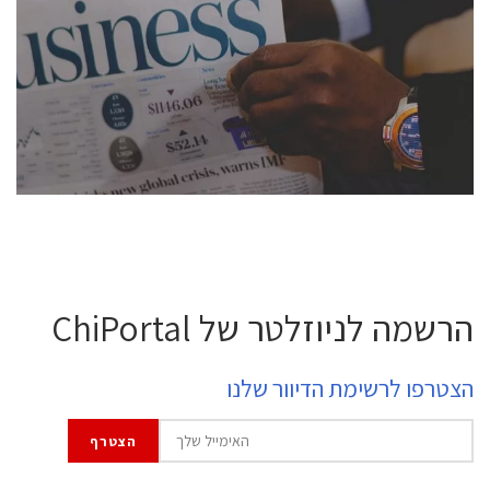
conference is intended for everyone involved in the
semiconductor industry, including engineers,
professional experts, and senior executives.
לחץ לפרטים
הרשמה לניוזלטר של ChiPortal
הצטרפו לרשימת הדיוור שלנו