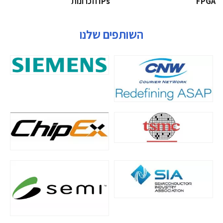
‫‪FPGA‬‬
‫ ‪וזכרונות IPs‬‬
השותפים שלנו