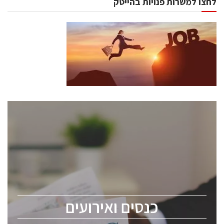
לחצו למשרות פנויות בהייטק
כנסים ואירועים
כנס ChipEx2026 יערך ב-12-13 במאי, 2026. הכנס מיועד
לכל העוסקים בתעשיית הסמיקונדקטור כולל מהנדסים,
מומחים מקצועיים ובכירים.
כנסים ואירועים
ChipEx2026 will be held on May 12-13, 2026. The