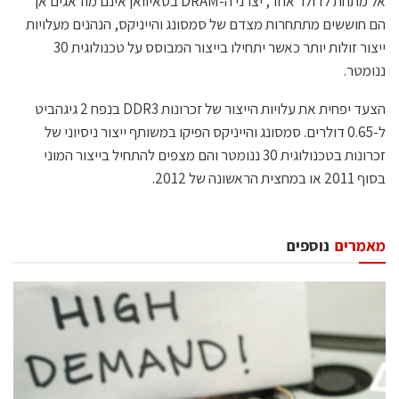
אל מתחת לדולר אחד, יצרני ה-DRAM בטאיוואן אינם מודאגים אך
הם חוששים מתתחרות מצדם של סמסונג והייניקס, הנהנים מעלויות
ייצור זולות יותר כאשר יתחילו בייצור המבוסס על טכנולוגית 30
ננומטר.
הצעד יפחית את עלויות הייצור של זכרונות DDR3 בנפח 2 גיגהביט
ל-0.65 דולרים. סמסונג והייניקס הפיקו במשותף ייצור ניסיוני של
זכרונות בטכנולוגית 30 ננומטר והם מצפים להתחיל בייצור המוני
בסוף 2011 או במחצית הראשונה של 2012.
מאמרים
נוספים