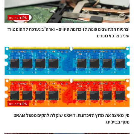
‫ ‪וזכרונות IPS‬‬
יצרניות המחשבים פונות לזיכרונות סיניים – וארה״ב נערכת לחסום ציוד
סיני במרכזי נתונים
‫ ‪וזכרונות IPS‬‬
סין מאיצה את מרוץ הזיכרונות: CXMT שוקלת להקים מפעל DRAM
נוסף בבייג׳ינג