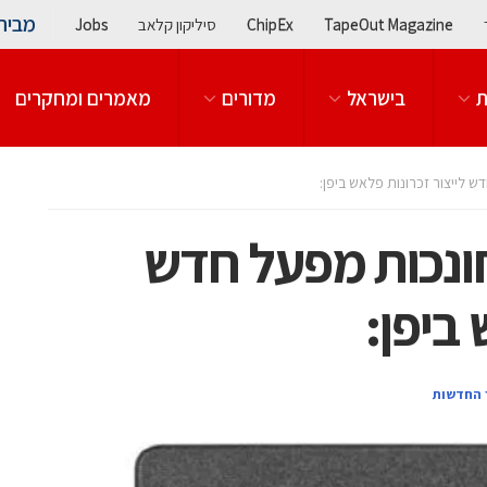
מבית
TapeOut Magazine
ChipEx
סיליקון קלאב
Jobs
ת
בישראל
מדורים
מאמרים ומחקרים
 לייצור זכרונות פלאש ביפן:
ונכות מפעל חדש
 ביפן:
 החדשות