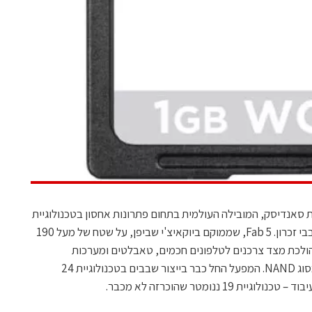
 סאנדיסק, המובילה העולמית בתחום פתרונות אחסון בטכנולוגיית
הפלאש, חנכו מפעל משותף חדש לייצור שבבי זכרון. Fab 5, שממוקם ביוקאיצ'י שביפן, על שטח של מעל 190
ולכת מצד צרכנים לטלפונים חכמים, טאבלטים ומערכות
אלקטרוניות אחרות הצורכות זכרון פלאש מסוג NAND. המפעל החל כבר בייצור שבבים בטכנולוגיית 24
 ננומטר שהוכרזה לא מכבר.