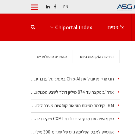
EN
צ'יפסים
Chiportal Index
הידיעות הנקראות ביותר
מאמרים פופולאריים
רוני פרידמן יוביל את Chip‑AI באפל; טל ענבר ינהל את…
ארה״ב מקצה עד 874 מיליון דולר לשבע טכנולוגיות שבבים…
IBM וקידמה מציגות תוצאות קוונטיות מעבר ליכולת…
סין מאיצה את מרוץ הזיכרונות: CXMT שוקלת להקים מפעל…
אקסייט לאבס השלימה גיוס של יותר מ־300 מיליון דולר…