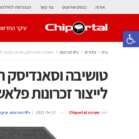
אודות
כנסים ואירועים
צור קשר
הצטרפות לניוזלטר
עיקר החדשו
פתח סרגל נגישות
בית
מדורים
‫ ‪וזכרונות IPs‬‬
טושיבה וסאנדיסק חונכות מפעל חדש
טושיבה וסאנדיסק ח
לייצור זכרונות פלאש
מאת
מערכת Chiportal
17 יולי 2011
|
‫ ‪וזכרונות IPs‬‬
,
עיקר