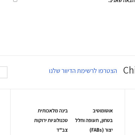
הבאה שאגיב.
הצטרפו לרשימת הדיוור שלנו
אוטומוטיב
בינה מלאכותית
בטחון, תעופה וחלל
‫טכנולוגיות ירוקות‬
‫יצור (‪(FABs‬‬
‫צב"ד‬