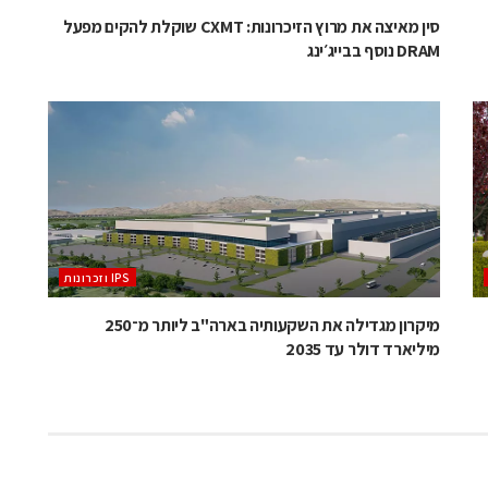
סין מאיצה את מרוץ הזיכרונות: CXMT שוקלת להקים מפעל
DRAM נוסף בבייג׳ינג
‫ ‪וזכרונות IPS‬‬
מיקרון מגדילה את השקעותיה בארה"ב ליותר מ־250
מיליארד דולר עד 2035