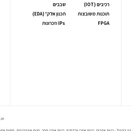
‫רכיבים‬ (IOT)
‫שבבים‬
‫תוכנות משובצות‬
‫תכנון אלק' (‪(EDA‬‬
‫‪FPGA‬‬
‫ ‪וזכרונות IPs‬‬
תנא
נט דיגיטל - בניית אתרים, בניית אתרי וורדפרס, בניית אתרי סחר, חנות אינטרנטית, פיתוח אתר