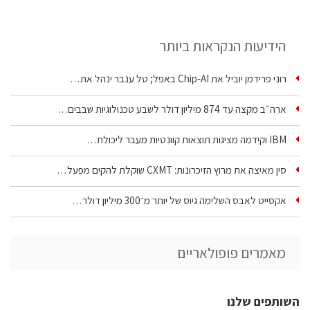
הידיעות הנקראות ביותר
רוני פרידמן יוביל את Chip‑AI באפל; טל ענבר ינהל את…
ארה״ב מקצה עד 874 מיליון דולר לשבע טכנולוגיות שבבים…
IBM וקידמה מציגות תוצאות קוונטיות מעבר ליכולת…
סין מאיצה את מרוץ הזיכרונות: CXMT שוקלת להקים מפעל…
אקסייט לאבס השלימה גיוס של יותר מ־300 מיליון דולר…
מאמרים פופולאריים
השותפים שלנו