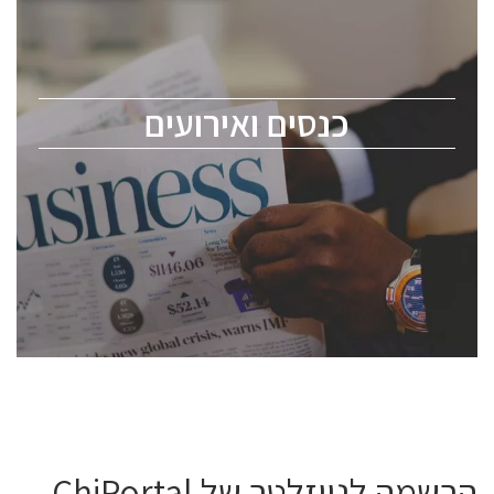
כנס ChipEx2026 יערך ב-12-13 במאי, 2026. הכנס מיועד
לכל העוסקים בתעשיית הסמיקונדקטור כולל מהנדסים,
מומחים מקצועיים ובכירים.
כנסים ואירועים
ChipEx2026 will be held on May 12-13, 2026. The
conference is intended for everyone involved in the
semiconductor industry, including engineers,
professional experts, and senior executives.
לחץ לפרטים
הרשמה לניוזלטר של ChiPortal