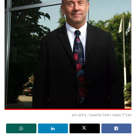
מנכ"ל טאואר ראסל אלוואנגר. צילום יחצ