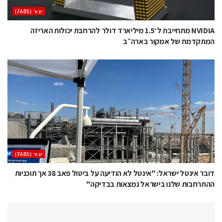
‫יצור (‪(FABS‬‬
NVIDIA מתחייבת ל־1.5 מיליארד דולר להרחבת יכולות האריזה
המתקדמת של אמקור בארה״ב
‫יצור (‪(FABS‬‬
דובר אינטל ישראל: "אינטל לא הודיעה על ביטול פאב 38 אך תוכניות
ההתרחבות שלנו בישראל נמצאות בבדיקה"