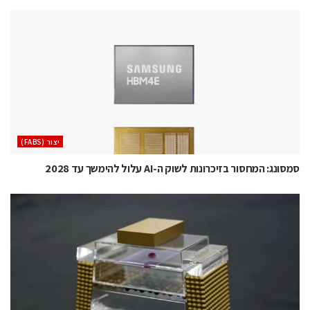
‫יצור (‪(FABS‬‬
סמסונג: המחסור בזיכרונות לשוק ה-AI עלול להימשך עד 2028