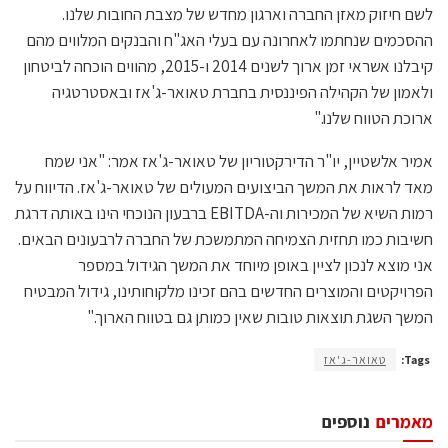
לשם חיזוק מאזן החברה וארגון מחדש של מצבת החובות שלנו.
ההסכמים שנחתמו לאחרונה עם בעלי האג"ח והבנקים המלווים מהם
קיבלנו אשראי זמן ארוך לשנים 2014 ו-2015, מהווים הוכחה לביטחון
ולאמון של הקהילה הפיננסית בחברת טאואר-ג'אז ובאסטרטגיה
ארוכת הטווח שלנו."
אמיר אלשטיין, יו"ר הדירקטוריון של טאואר-ג'אז אמר: "אני שמח
מאד לראות את המשך הביצועים המעולים של טאואר-ג'אז. הדיווח על
רמות השיא של המכירות וה-EBITDA ברבעון הנוכחי הינו באותה דרגת
חשיבות כמו תחזית הצמיחה המתמשכת של החברה לרבעונים הבאים.
אני מוצא לנכון לציין באופן מיוחד את המשך הגידול במספר
הפרויקטים והמוצרים החדשים בהם זכינו מלקוחותינו, גידול המבטיח
המשך השגת תוצאות טובות שאין כמותן גם בטווח הארוך."
Tags:
טאואר-ג'אז
מאמרים
נוספים