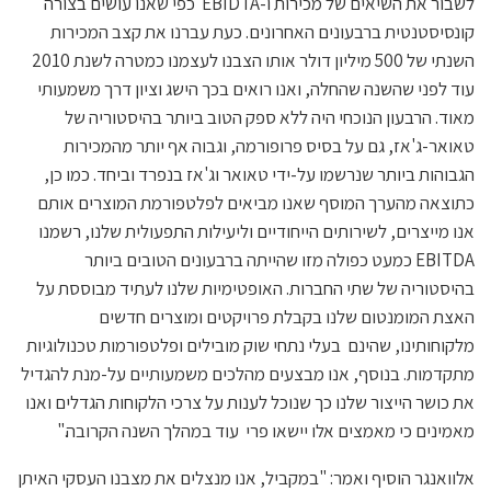
לשבור את השיאים של מכירות ו-EBIDTA כפי שאנו עושים בצורה
קונסיסטנטית ברבעונים האחרונים. כעת עברנו את קצב המכירות
השנתי של 500 מיליון דולר אותו הצבנו לעצמנו כמטרה לשנת 2010
עוד לפני שהשנה שהחלה, ואנו רואים בכך הישג וציון דרך משמעותי
מאוד. הרבעון הנוכחי היה ללא ספק הטוב ביותר בהיסטוריה של
טאואר-ג'אז, גם על בסיס פרופורמה, וגבוה אף יותר מהמכירות
הגבוהות ביותר שנרשמו על-ידי טאואר וג'אז בנפרד וביחד. כמו כן,
כתוצאה מהערך המוסף שאנו מביאים לפלטפורמת המוצרים אותם
אנו מייצרים, לשירותים הייחודיים וליעילות התפעולית שלנו, רשמנו
EBITDA כמעט כפולה מזו שהייתה ברבעונים הטובים ביותר
בהיסטוריה של שתי החברות. האופטימיות שלנו לעתיד מבוססת על
האצת המומנטום שלנו בקבלת פרויקטים ומוצרים חדשים
מלקוחותינו, שהינם בעלי נתחי שוק מובילים ופלטפורמות טכנולוגיות
מתקדמות. בנוסף, אנו מבצעים מהלכים משמעותיים על-מנת להגדיל
את כושר הייצור שלנו כך שנוכל לענות על צרכי הלקוחות הגדלים ואנו
מאמינים כי מאמצים אלו יישאו פרי עוד במהלך השנה הקרובה."
אלוואנגר הוסיף ואמר: "במקביל, אנו מנצלים את מצבנו העסקי האיתן