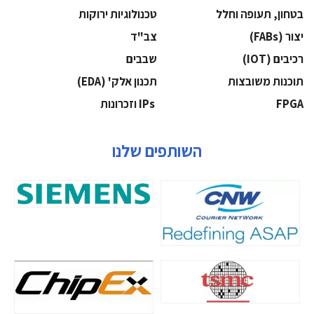
בטחון, תעופה וחלל
‫טכנולוגיות ירוקות‬
‫יצור (‪(FABs‬‬
‫צב"ד‬
‫רכיבים‬ (IOT)
‫שבבים‬
‫תוכנות משובצות‬
‫תכנון אלק' (‪(EDA‬‬
‫‪FPGA‬‬
‫ ‪וזכרונות IPs‬‬
השותפים שלנו