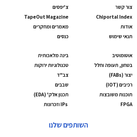
צור קשר
צ'יפסים
TapeOut Magazine
Chiportal Index
אודות
מאמרים ומחקרים
תנאי שימוש
כנסים
אוטומוטיב
בינה מלאכותית
בטחון, תעופה וחלל
‫טכנולוגיות ירוקות‬
‫יצור (‪(FABs‬‬
‫צב"ד‬
‫רכיבים‬ (IOT)
‫שבבים‬
‫תוכנות משובצות‬
‫תכנון אלק' (‪(EDA‬‬
‫‪FPGA‬‬
‫ ‪וזכרונות IPs‬‬
השותפים שלנו