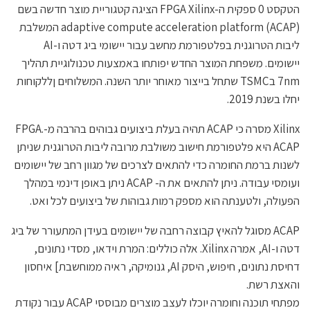
הטקסט 0 ספקית ה-FPGA Xilinx הציגה קטגוריית מוצר חדשה בשם
adaptive compute acceleration platform (ACAP) המשלבת
ליבות הטרוגנית בפלטפורמת מחשב עבור יישומי ביג דטה ו-AI
יישומים. משפחת המוצר החדש יפותחו באמצעות טכנולוגיית תהליך
7nm בTSMC שתחל בייצור מאוחר יותר השנה. המשלוחים ןללקוחות
יחלו בשנת 2019.
Xilinx מסרה כי ACAP תהיה בעלת ביצועים גבוהים בהרבה מ-FPGA.
ACAP היא פלטפורמת חישוב משולבת מרובה ליבות הטרוגנית שניתן
לשנות ברמת החומרה כדי להתאים לצרכים של מגוון רחב של יישומים
ועומסי עבודה. ניתן להתאים את ה- ACAP ניתן באופן דינמי במהלך
הפעולה, ולטענתה הוא מספק רמות גבוהות של ביצועים לכל ואט.
ACAP מסוגל להאיץ קבוצה רחבה של יישומים בעידן המתעורר של ביג
דטה ו-AI, אמרה Xilinx. אלה כוללים: המרת וידאו, מסדי נתונים,
דחיסת נתונים, חיפוש, היסק AI, גנומיקה, ראיה ממוחשבת] איחסון
והאצת רשת.
מפתחי תוכנה וחומרה יוכלו לעצב מוצרים מבוססי ACAP עבור נקודת