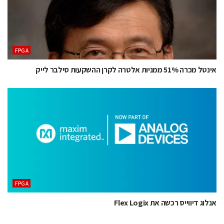
‫‪FPGA‬‬
אינטל מכרה 51% ממניות אלטרה לקרן ההשקעות סילבר לייק
‫‪FPGA‬‬
אנלוג דיווייס רכשה את Flex Logix