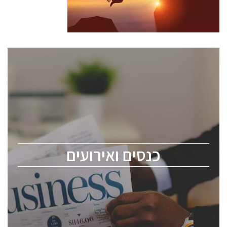
כנסים ואירועים
כנס ChipEx2026 יערך ב-12-13 במאי, 2026. הכנס מיועד
לכל העוסקים בתעשיית הסמיקונדקטור כולל מהנדסים,
מומחים מקצועיים ובכירים.
כנסים ואירועים
ChipEx2026 will be held on May 12-13, 2026. The
conference is intended for everyone involved in the
semiconductor industry, including engineers,
professional experts, and senior executives.