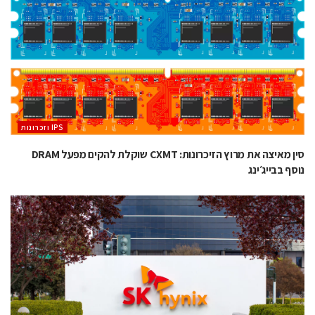
‫ ‪וזכרונות IPS‬‬
סין מאיצה את מרוץ הזיכרונות: CXMT שוקלת להקים מפעל DRAM
נוסף בבייג׳ינג