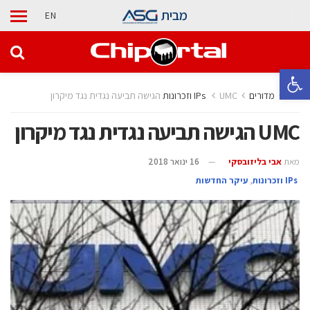
מבית
EN
פתח סרגל נגישות
בית
מדורים
UMC הגישה תביעה נגדית נגד מיקרון
UMC הגישה תביעה נגדית נגד מיקרון
מאת
אבי בליזובסקי
16 ינואר 2018
‫ ‪וזכרונות IPs‬‬
,
עיקר החדשות