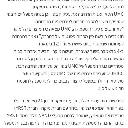
נתח של הענף הנשלט על ידי סמסונג, הייניקס ומיקרון.
UMC הטאיוואנית הרחיבה את עסקיה בסין וכן בנתה מפעל ייצור בסין
שסיפקה רישוי למספר חברות לטכנולוגיות הזכרונות.
"לאחר ביצוע סקירה מעמיקה, UMC מצאה כי המוצרים של מיקרון
הנמכרים ביבשת סין מפרות פטנטים של החברה," נאמר בהצהרה
לעיתונות שנמסרה ביום שישי האחרון (12 בינואר).
ב-4 בדצמבר בשנה שעברה, הגישה מיקרון תביעה אזרחית בבית
המשפט הפדראלי בקליפורניה הצפונית במטרה להגן על סודות
מסחריים כנגד המפעל של UMC בסין הפועל תחת החרבה הבת
JHICC שהעבירה טכנולוגיות של UMC לסין והשקיעה 5.65
מיליטארד דולר במפעל לייצור שבבים כדי לתת מענה לתוכנית
החומש של סין.
לפני שנה הודיעה ממשלת סין על פרויקט זיכרון 24 מיליארד דולר
בעיר ווהאן המרכזי של סין. ביחד עם חברת מיקרון. חברת YRST)
מובילה את המאמץ, שואפת לבנות מפעלי NAND תלת-ממד. YRST
בגיבוי החברה הממשלתית צינג יוניגרופ. חברה זו שותפה בבניית מפעל