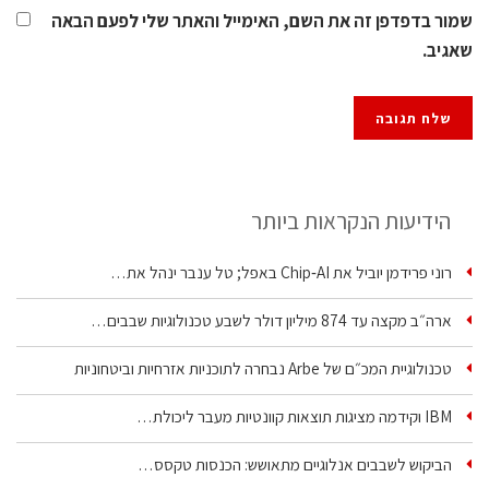
שמור בדפדפן זה את השם, האימייל והאתר שלי לפעם הבאה
שאגיב.
הידיעות הנקראות ביותר
רוני פרידמן יוביל את Chip‑AI באפל; טל ענבר ינהל את…
ארה״ב מקצה עד 874 מיליון דולר לשבע טכנולוגיות שבבים…
טכנולוגיית המכ״ם של Arbe נבחרה לתוכניות אזרחיות וביטחוניות
IBM וקידמה מציגות תוצאות קוונטיות מעבר ליכולת…
הביקוש לשבבים אנלוגיים מתאושש: הכנסות טקסס…