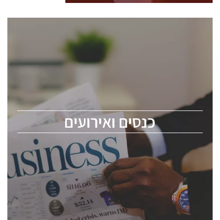
כנסים ואירועים
כנס ChipEx2026 יערך ב-12-13 במאי, 2026. הכנס מיועד
לכל העוסקים בתעשיית הסמיקונדקטור כולל מהנדסים,
מומחים מקצועיים ובכירים.
כנסים ואירועים
ChipEx2026 will be held on May 12-13, 2026. The
conference is intended for everyone involved in the
semiconductor industry, including engineers,
professional experts, and senior executives.
לחץ לפרטים