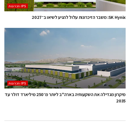
‫ ‪וזכרונות IPS‬‬
SK Hynix: משבר הזיכרונות עלול להגיע לשיאו ב־2027
‫ ‪וזכרונות IPS‬‬
מיקרון מגדילה את השקעותיה בארה"ב ליותר מ־250 מיליארד דולר עד
2035