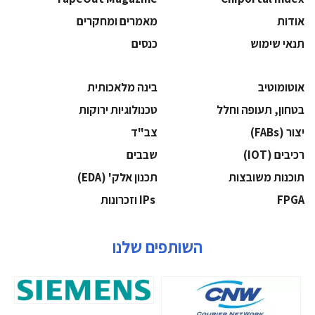
אודות
מאמרים ומחקרים
תנאי שימוש
כנסים
אוטומוטיב
בינה מלאכותית
בטחון, תעופה וחלל
‫טכנולוגיות ירוקות‬
‫יצור (‪(FABs‬‬
‫צב"ד‬
‫רכיבים‬ (IOT)
‫שבבים‬
‫תוכנות משובצות‬
‫תכנון אלק' (‪(EDA‬‬
‫‪FPGA‬‬
‫ ‪וזכרונות IPs‬‬
השותפים שלנו