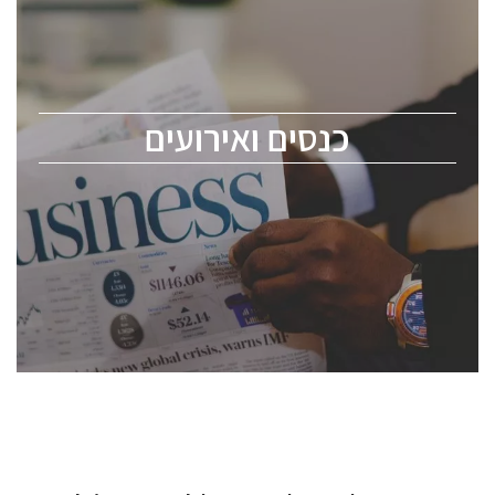
כנס ChipEx2026 יערך ב-12-13 במאי, 2026. הכנס מיועד
לכל העוסקים בתעשיית הסמיקונדקטור כולל מהנדסים,
מומחים מקצועיים ובכירים.
כנסים ואירועים
ChipEx2026 will be held on May 12-13, 2026. The
conference is intended for everyone involved in the
semiconductor industry, including engineers,
professional experts, and senior executives.
לחץ לפרטים