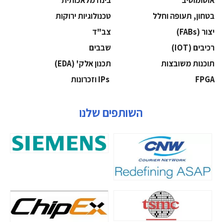
אוטומוטיב
בינה מלאכותית
בטחון, תעופה וחלל
‫טכנולוגיות ירוקות‬
‫יצור (‪(FABs‬‬
‫צב"ד‬
‫רכיבים‬ (IOT)
‫שבבים‬
‫תוכנות משובצות‬
‫תכנון אלק' (‪(EDA‬‬
‫‪FPGA‬‬
‫ ‪וזכרונות IPs‬‬
השותפים שלנו