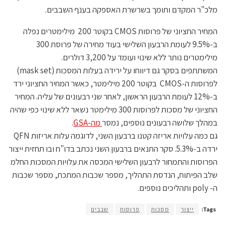
מלכ"ר המקדם ותומך בשרשרת האספקה בענף השבבים.
המחיר החציוני של פרוסות CMOS בקוטר 200 מילימטרים נפלה
ב-9.5% לעומת הרבעון השלישי בעוד מחירה של פרוסת 300
מילימטרים נותר ללא שינוי ועומד על 3,200 דולרים.
המשתתפים בסקר גם דיווחו על ירידה בעלות המסכות (mask set)
לפרוסות ה-CMOS בקוטר 200 מילימטר, כאשר המחיר החציוני ירד
ב-12% לעומת הרבעון הראשון, לאחר שני רבעונים של עליה. המחיר
החציוני של מסכות לפרוסות 300 מילימטר נשאר ללא שינוי כפי שהיה
במהלך שלושה רבעונים נוספים, נמסר
מה-GSA
.
גם כמה עלויות אריזה קטנו ברבעון השני, לדוגמה עלות אריזות QFN
ירדה ב-5.3%. סקר התנאים ברבעון השני נכתב בדו"ח ובו תחזית ייצור
הפרוסות והתמחור לרבעון השלישי המכסה את עלויות המסכות החלמ
שלב הפיתוח, הנדסת התהליך, מספר שכבות המתכת, מספר שכבות
ה- poly ותהליכים נוספים.
Tags:
ייצור
מסכות
פרוסות
שבבים