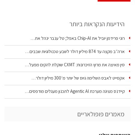
הידיעות הנקראות ביותר
רוני פרידמן יוביל את Chip‑AI באפל; טל ענבר ינהל את…
ארה״ב מקצה עד 874 מיליון דולר לשבע טכנולוגיות שבבים…
סין מאיצה את מרוץ הזיכרונות: CXMT שוקלת להקים מפעל…
אקסייט לאבס השלימה גיוס של יותר מ־300 מיליון דולר…
קיידנס מציגה מערכת Agentic AI לתכנון מעגלים מודפסים…
מאמרים פופולאריים