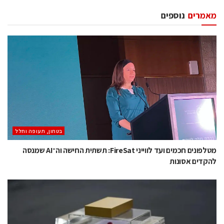
מאמרים
נוספים
בטחון, תעופה וחלל
מטלפונים חכמים ועד לווייני FireSat: תשתית החישה וה־AI שמנסה
להקדים אסונות