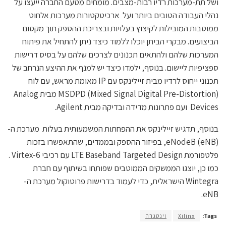
ושל תת-מערכות רדיו רבות-מצבים. מומחים מטעם החברה ייעצו על
נהלי העבודה הטובים ביותר ועל ארכיטקטורות מערכות אלחוט
ממוטבות המובילות לקיצוץ בעלויות ובצריכת ההספק תוך מקסום
הביצועים. מבקרי הביתן יוכלו ללמוד כיצד ניתן להתחיל את פיתוח
המערכות שלהם ולהתאים תכנונים לצרכים שלהם על בסיס דרישות
ספציפיות ליישום. בנוסף, ילמדו כיצד יש למנף את ההיצע הנרחב של
תכנוני ייחוס לרדיו מבית זיילינקס עם IP מאומת מראש, עם לוח
MSDPD (Mixed Signal Digital Pre-Distortion) מבית Analog
Devices ועם פתרונות מדידה ובדיקה מבית Agilent.
בנוסף, תדגיש זיילינקס את ההפחתות המשמעותית בעלות מערכת ה-
eNodeB (eNB), בפיזור ההספק ובממדים, שהתאפשרו בזכות
פלטפורמת LTE Baseband Targeted Design עם רכיבי Virtex-6 .
כמו כן, יוצגו הממשקים הממוטבים שפותחו בשיתוף עם חברת
Wintegra הישראלית, כדי לעמוד בדרישות פרוטוקול מערכת ה-
eNB.
Tags:
Xilinx
וינטגרה