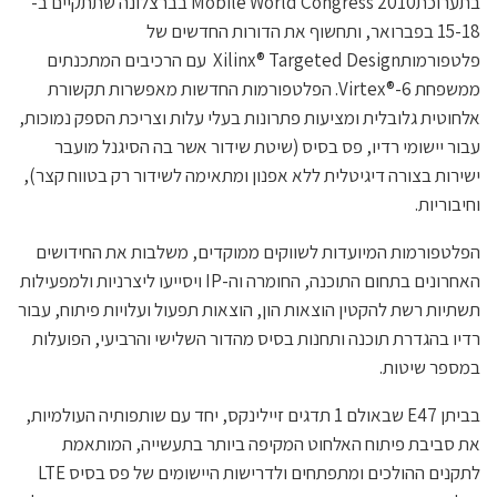
בתערוכתMobile World Congress 2010 בברצלונה שתתקיים ב-
15-18 בפברואר, ותחשוף את הדורות החדשים של
פלטפורמותXilinx® Targeted Design עם הרכיבים המתכנתים
ממשפחת Virtex®-6. הפלטפורמות החדשות מאפשרות תקשורת
אלחוטית גלובלית ומציעות פתרונות בעלי עלות וצריכת הספק נמוכות,
עבור יישומי רדיו, פס בסיס (שיטת שידור אשר בה הסיגנל מועבר
ישירות בצורה דיגיטלית ללא אפנון ומתאימה לשידור רק בטווח קצר),
וחיבוריות.
הפלטפורמות המיועדות לשווקים ממוקדים, משלבות את החידושים
האחרונים בתחום התוכנה, החומרה וה-IP ויסייעו ליצרניות ולמפעילות
תשתיות רשת להקטין הוצאות הון, הוצאות תפעול ועלויות פיתוח, עבור
רדיו בהגדרת תוכנה ותחנות בסיס מהדור השלישי והרביעי, הפועלות
במספר שיטות.
בביתן E47 שבאולם 1 תדגים זיילינקס, יחד עם שותפותיה העולמיות,
את סביבת פיתוח האלחוט המקיפה ביותר בתעשייה, המותאמת
לתקנים ההולכים ומתפתחים ולדרישות היישומים של פס בסיס LTE