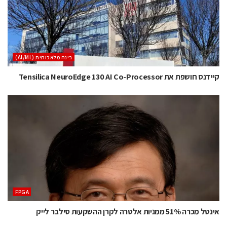
בינה מלאכותית (AI/ML)
קיידנס חושפת את Tensilica NeuroEdge 130 AI Co-Processor
‫‪FPGA‬‬
אינטל מכרה 51% ממניות אלטרה לקרן ההשקעות סילבר לייק