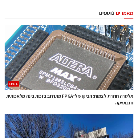
מאמרים
נוספים
‫‪FPGA‬‬
אלטרה חוזרת לצמוח: הביקוש ל־FPGA מתרחב בזכות בינה מלאכותית
ורובוטיקה