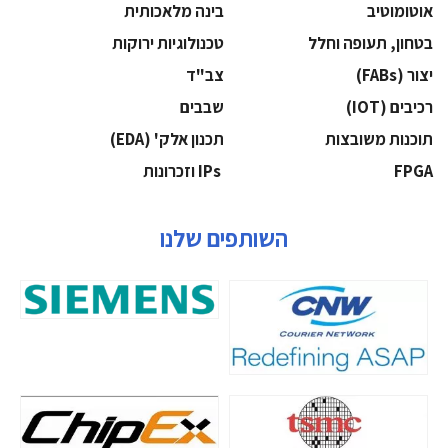
אוטומוטיב
בינה מלאכותית
בטחון, תעופה וחלל
‫טכנולוגיות ירוקות‬
‫יצור (‪(FABs‬‬
‫צב"ד‬
‫רכיבים‬ (IOT)
‫שבבים‬
‫תוכנות משובצות‬
‫תכנון אלק' (‪(EDA‬‬
‫‪FPGA‬‬
‫ ‪וזכרונות IPs‬‬
השותפים שלנו