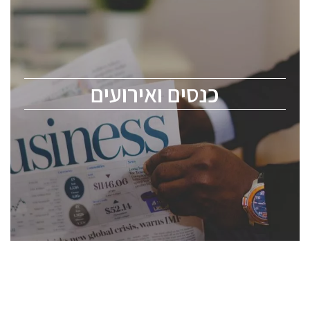
כנס ChipEx2026 יערך ב-12-13 במאי, 2026. הכנס מיועד
לכל העוסקים בתעשיית הסמיקונדקטור כולל מהנדסים,
מומחים מקצועיים ובכירים.
כנסים ואירועים
ChipEx2026 will be held on May 12-13, 2026. The
conference is intended for everyone involved in the
semiconductor industry, including engineers,
professional experts, and senior executives.
לחץ לפרטים