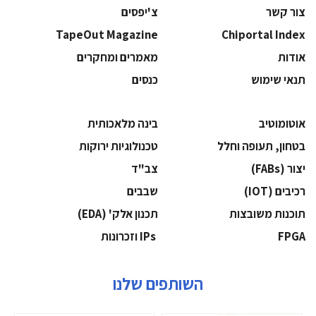
צור קשר
צ'יפסים
TapeOut Magazine
Chiportal Index
אודות
מאמרים ומחקרים
תנאי שימוש
כנסים
אוטומוטיב
בינה מלאכותית
בטחון, תעופה וחלל
‫טכנולוגיות ירוקות‬
‫יצור (‪(FABs‬‬
‫צב"ד‬
‫רכיבים‬ (IOT)
‫שבבים‬
‫תוכנות משובצות‬
‫תכנון אלק' (‪(EDA‬‬
‫‪FPGA‬‬
‫ ‪וזכרונות IPs‬‬
השותפים שלנו