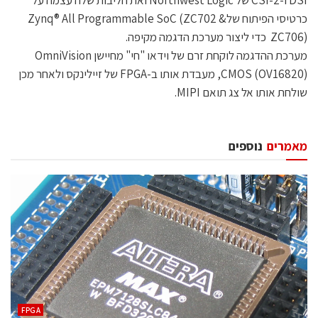
כרטיסי הפיתוח שלZynq® All Programmable SoC (ZC702 &
ZC706) כדי ליצור מערכת הדגמה מקיפה.
מערכת ההדגמה לוקחת זרם של וידאו "חי" מחיישן OmniVision
CMOS (OV16820), מעבדת אותו ב-FPGA של זיילינקס ולאחר מכן
שולחת אותו אל צג תואם MIPI.
מאמרים
נוספים
‫‪FPGA‬‬