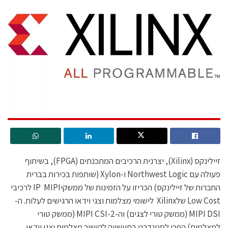
זיילינקס (Xilinx), יצרנית הרכיבים המתכנתים (FPGA), בשיתוף
פעולה עם Northwest Logic ו-Xylon (שותפות בכירות בברית
החברות של זיילינקס) הכריזו על הזמינות של ממשקיIP MIPI לרכיבי
Low Cost שלXilinx לישומי מצלמות וצגי וידאו הרגישים לעלות. ה-
MIPI DSI (ממשק טורי לצגים) וה-MIPI CSI-2 (ממשק טורי
למצלמות) הפכו לסטנדרט בתעשייה לקישור מצלמות וצגי וידאו