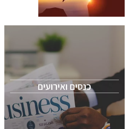
כנסים ואירועים
כנס ChipEx2026 יערך ב-12-13 במאי, 2026. הכנס מיועד
לכל העוסקים בתעשיית הסמיקונדקטור כולל מהנדסים,
מומחים מקצועיים ובכירים.
כנסים ואירועים
ChipEx2026 will be held on May 12-13, 2026. The
conference is intended for everyone involved in the
semiconductor industry, including engineers,
professional experts, and senior executives.