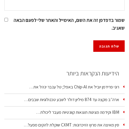
שמור בדפדפן זה את השם, האימייל והאתר שלי לפעם הבאה
שאגיב.
הידיעות הנקראות ביותר
רוני פרידמן יוביל את Chip‑AI באפל; טל ענבר ינהל את…
ארה״ב מקצה עד 874 מיליון דולר לשבע טכנולוגיות שבבים…
IBM וקידמה מציגות תוצאות קוונטיות מעבר ליכולת…
סין מאיצה את מרוץ הזיכרונות: CXMT שוקלת להקים מפעל…