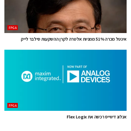
‫‪FPGA‬‬
אינטל מכרה 51% ממניות אלטרה לקרן ההשקעות סילבר לייק
‫‪FPGA‬‬
אנלוג דיווייס רכשה את Flex Logix