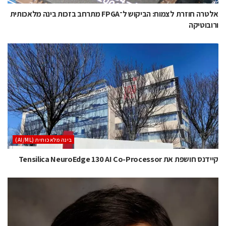
אלטרה חוזרת לצמוח: הביקוש ל־FPGA מתרחב בזכות בינה מלאכותית
ורובוטיקה
בינה מלאכותית (AI/ML)
קיידנס חושפת את Tensilica NeuroEdge 130 AI Co-Processor