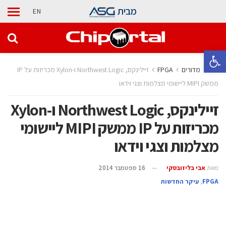
מבית
EN
פתח סרגל נגישות
בית
מדורים
‫‪FPGA‬‬
זיילינקס, Northwest Logic ו-Xylon מכריזות על IP
ממשק MIPI ליישומי מצלמות וצגי וידאו
זיילינקס, Northwest Logic ו-Xylon
מכריזות על IP ממשק MIPI ליישומי
מצלמות וצגי וידאו
מאת
אבי בליזובסקי
16 ספטמבר 2014
‫‪FPGA‬‬
,
עיקר החדשות