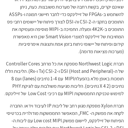
שאינם יקרים, בקשת רחבה של מערכות משובצות. כעת, ניתן
להשתמש ב-FPGAs של זיילינקס כדי לחבר חיישני תמונה ו-ASSPs
התומכים בתקני ה-CSI-2 וה-DSI לצורך פיתוח של יישומים רחבי פס
התומכים ב-4K2K ומעלה. התמיכה ב-MIPI מוסיפה ומעמיקה את
המחויבות של זיילינקס למוצרי Smart Vision שכן היא מאפשרת
קידום ופיתוח של יישומי ניתוח בזמן אמת ותצוגות אימרסיביות
(מערכות מציאות מדומה).
חברת Northwest Logic מספקת את כל מרחב Controller Cores
של ה-DSI (Host and Peripheral) ו-CSI-2 (Tx ו-Rx). הליבות הללו
תומכות באופן מלא בהפעלתMIPI עם 1-4 נתיבים (lanes) ועם 8
נתיבים (2 X 4 נתיבים). הליבות מגיעות משולבות עם לוגיקת PHY
למימוש טכניקת התממשקות MIPI עם רכיבי Low Cost של זיילינקס.
חברת Xylon מספקת מגוון רחב של ליבות IP לעיבוד וידאו. החברה
לקחה את ממשק ה- FMC, המאפשר התממשקות מודולרית בכרטיסי
הפיתוח של זיילינקס, ליישום ממשק Low cost MIPI עם ליבות ה-
DSI ו-CSI-2 של Northwest Logic ואת הליבות שלה עצמה על