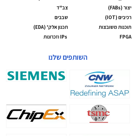
‫יצור (‪(FABs‬‬
‫צב"ד‬
‫רכיבים‬ (IOT)
‫שבבים‬
‫תוכנות משובצות‬
‫תכנון אלק' (‪(EDA‬‬
‫‪FPGA‬‬
‫ ‪וזכרונות IPs‬‬
השותפים שלנו