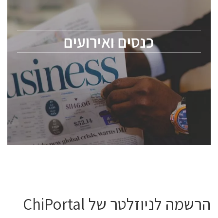
לכל העוסקים בתעשיית הסמיקונדקטור כולל מהנדסים,
מומחים מקצועיים ובכירים.
כנסים ואירועים
ChipEx2026 will be held on May 12-13, 2026. The
conference is intended for everyone involved in the
semiconductor industry, including engineers,
professional experts, and senior executives.
לחץ לפרטים
הרשמה לניוזלטר של ChiPortal