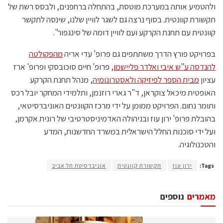
ולהטמיע אותה במערכת מוטסת, בהתחלה ברחפנים, ולבסס רשת של
תקשורת קוונטית. בסוף נרצה גם לשגר לוויין שלנו, שינסה לתקשר
קוונטית עם תחנת הקרקע ועם לוויין דומה של סינגפור".
בפרויקט פורץ הדרך משתתפים גם פרופ' עדי אריה
מהפקולטה
להנדסה ע"ש איבי ואלדר פליישמן
, פרופ' חיים סוכובסקי ופרופ' ארז
עציון
מבית הספר לפיזיקה ולאסטרונומיה
, מנהל תחנת הקרקע
האופטית מיכאל צוקראן, ד"ר גארי רוזנמן, ותלמידי המחקר יובל רכס
ותומר נחום. הפרויקט ממומן על ידי מרכז הקוונטים האוניברסיטאי,
בהובלת פרופ' ירון עוז ובניהולה האדמיניסטרטיבי של רונית אקרמן,
ועל ידי סוכנות החלל הישראלית במשרד החדשנות, המדע
והטכנולוגיה.
Tags:
ירון עוז
תקשורת קוונטית
אוניברסיטת תל אביב
מאמרים
נוספים