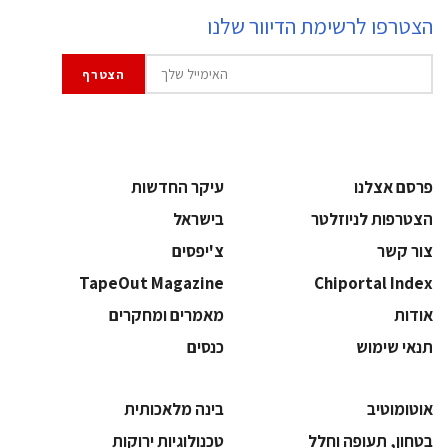
הצטרפו לרשימת הדיוור שלנו
פרסם אצלנו
עיקר החדשות
הצטרפות לניוזלטר
בישראל
צור קשר
צ'יפסים
TapeOut Magazine
Chiportal Index
אודות
מאמרים ומחקרים
תנאי שימוש
כנסים
אוטומוטיב
בינה מלאכותית
בטחון, תעופה וחלל
‫טכנולוגיות ירוקות‬