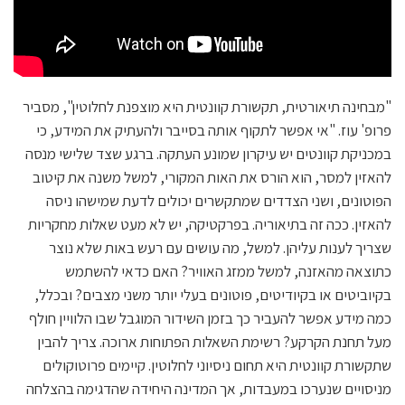
"מבחינה תיאורטית, תקשורת קוונטית היא מוצפנת לחלוטין", מסביר
פרופ' עוז. "אי אפשר לתקוף אותה בסייבר ולהעתיק את המידע, כי
במכניקת קוונטים יש עיקרון שמונע העתקה. ברגע שצד שלישי מנסה
להאזין למסר, הוא הורס את האות המקורי, למשל משנה את קיטוב
הפוטונים, ושני הצדדים שמתקשרים יכולים לדעת שמישהו ניסה
להאזין. ככה זה בתיאוריה. בפרקטיקה, יש לא מעט שאלות מחקריות
שצריך לענות עליהן. למשל, מה עושים עם רעש באות שלא נוצר
כתוצאה מהאזנה, למשל ממזג האוויר? האם כדאי להשתמש
בקיוביטים או בקיודיטים, פוטונים בעלי יותר משני מצבים? ובכלל,
כמה מידע אפשר להעביר כך בזמן השידור המוגבל שבו הלוויין חולף
מעל תחנת הקרקע? רשימת השאלות הפתוחות ארוכה. צריך להבין
שתקשורת קוונטית היא תחום ניסיוני לחלוטין. קיימים פרוטוקולים
מניסויים שנערכו במעבדות, אך המדינה היחידה שהדגימה בהצלחה