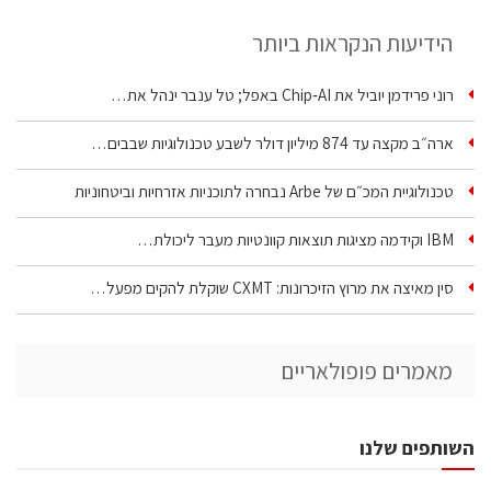
הידיעות הנקראות ביותר
רוני פרידמן יוביל את Chip‑AI באפל; טל ענבר ינהל את…
ארה״ב מקצה עד 874 מיליון דולר לשבע טכנולוגיות שבבים…
טכנולוגיית המכ״ם של Arbe נבחרה לתוכניות אזרחיות וביטחוניות
IBM וקידמה מציגות תוצאות קוונטיות מעבר ליכולת…
סין מאיצה את מרוץ הזיכרונות: CXMT שוקלת להקים מפעל…
מאמרים פופולאריים
השותפים שלנו