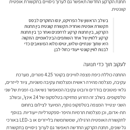
תחנת הקרקע החדשה תאפשר גם לערוך ניסויים בתקשורת אופטית
קוונטית.
בשלב הראשון של הפרויקט, ינסו החוקרים לבסס
תקשורת אופטית ואחריה תקשורת קוונטית בין תחנות
הקרקע, בין תחנות קרקע לרחפנים ואחר כך בין תחנות
קרקע ללוויין של אחד השותפים הבינלאומיים. התקווה
היא שתוך שנתיים-שלוש, יגויסו מלוא המשאבים כדי
לבנות לוויין קוונטי ייעודי כחול-לבן.
לעקוב תוך כדי תנועה
התחנה כוללת כיפת מצפה לוויינים בקוטר 4.25 מטרים, מערכת
עקיבה, מצלמה מהירה ראשית ומצלמות עקיבה משניות, ציוד לייזרים,
גלאי פוטונים בודדים ורובוט עקיבה המאפשר נשיאה בו-זמנית של שני
טלסקופים. בשלב זה הזרוע מחזיקה בטלסקופ של 24 אינץ', ובשלב
השני יצטייד המצפה בטלסקופ נוסף, המיועד לצילום בתחום
תת-אדום, וכן מצלמות תרמיות והיפר-ספקטרליות ייעודיות. בנוסף
לתקשורת האופטית הרגילה, שמשתמשת בלייזרים או ב-LED באורכי
גל שונים, תחנת הקרקע החדשה תאפשר גם לערוך ניסויים בתקשורת