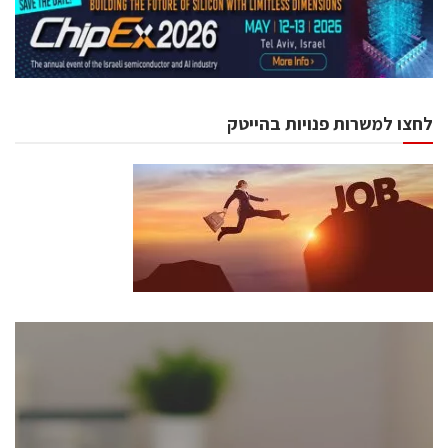
לחצו למשרות פנויות בהייטק
כנסים ואירועים
כנס ChipEx2026 יערך ב-12-13 במאי, 2026. הכנס מיועד