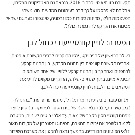
תקשורת כזו היא סין כבר ב-2016. כנראה גם האמריקנים הצליחו,
אבל הם לא פרסמו על כך דבר בעיתונות המדעית. חוץ משתי
המעצמות הללו, מדינות ספורות כמו גרמניה, סינגפור וכעת גם ישראל
מכינות את הקרקע להדגמת היכולת".
המטרה: לוויין קוונטי ייעודי כחול לבן
בשלב הראשון של הפרויקט, ינסו החוקרים לבסס תקשורת אופטית
ואחריה תקשורת קוונטית בין תחנות הקרקע, בין תחנות קרקע
לרחפנים ואחר כך בין תחנות קרקע ללוויין של אחד השותפים
הבינלאומיים. בתוך שנתיים-שלוש, החוקרים מקווים לגייס את
המשאבים כדי לבנות לוויין קוונטי ייעודי כחול-לבן.
"אנחנו עובדים בשיטת חומה ומגדל", מספר פרופ' עוז. "בהתחלה
נציב משדר על גג הבניין השני של בית הספר לפיזיקה, בניסיון לייצר
מפתח קוונטי חסין בקצב של מאות עד אלפי ביטים לשנייה, במטרה
ללמוד ולשפר את יכולות ההצבה, המיתוג והסנכרון של מקורות האור
וגלאי הפוטונים הבודדים. בהמשך נרצה להקטין את מערכת השידור