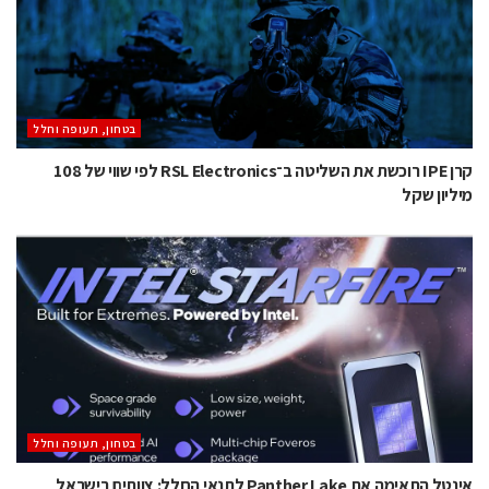
בטחון, תעופה וחלל
קרן IPE רוכשת את השליטה ב־RSL Electronics לפי שווי של 108
מיליון שקל
בטחון, תעופה וחלל
אינטל התאימה את Panther Lake לתנאי החלל: צוותים בישראל