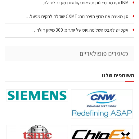
IBM וקידמה מציגות תוצאות קוונטיות מעבר ליכולת…
סין מאיצה את מרוץ הזיכרונות: CXMT שוקלת להקים מפעל…
אקסייט לאבס השלימה גיוס של יותר מ־300 מיליון דולר…
מאמרים פופולאריים
השותפים שלנו