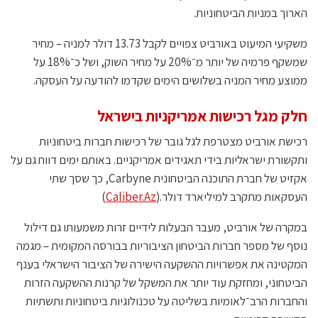
הארוך במניות הביטחוניות.
משקיעי המיעוט באורביט צפויים לקבל 13.73 דולר למניה – מחיר
שמשקף פרמיה של יותר מ־20% על מחיר השוק, ושל כ־18% על
ממוצע מחיר המניה בשלושים הימים שקדמו להודעה על העסקה.
חלק מגל רכישות אמריקניות בישראל
רכישת אורביט מצטרפת לגל גובר של רכישות חברות ביטחוניות
ותקשורת ישראליות בידי תאגידים אמריקניים. באותם ימים דווח גם על
אקזיט של חברת התוכנה הביטחונית Carbyne, כך שסך שתי
העסקאות מתקרב למיליארד דולר.(
Caliber.Az
)
במקרה של אורביט, מעבר הבעלות לידיים זרות משמעותו גם דילול
נוסף של מספר חברות הביטחון הציבוריות בבורסה המקומית – מגמה
המקטינה את אפשרויות ההשקעה הישירה של הציבור הישראלי בענף
הביטחוני, ומחזקת עוד יותר את המשקל של קרנות ההשקעה הזרות
והחברות הרב־לאומיות בשליטה על טכנולוגיות ביטחוניות ותשתיות