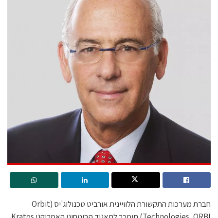
חברת מערכות התקשורת הלוויינית אורביט טכנולוג'יס (Orbit
Technologies, ORBI) תימכר לתאגיד הביטחוני האמריקני Kratos