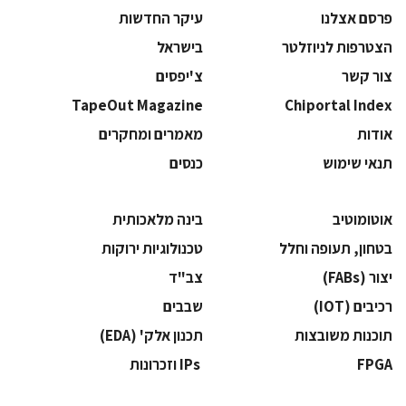
פרסם אצלנו
עיקר החדשות
הצטרפות לניוזלטר
בישראל
צור קשר
צ'יפסים
TapeOut Magazine
Chiportal Index
אודות
מאמרים ומחקרים
תנאי שימוש
כנסים
אוטומוטיב
בינה מלאכותית
בטחון, תעופה וחלל
‫טכנולוגיות ירוקות‬
‫יצור (‪(FABs‬‬
‫צב"ד‬
‫רכיבים‬ (IOT)
‫שבבים‬
‫תוכנות משובצות‬
‫תכנון אלק' (‪(EDA‬‬
‫‪FPGA‬‬
‫ ‪וזכרונות IPs‬‬