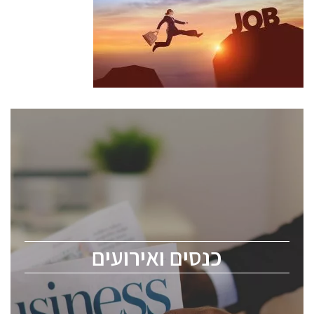
כנסים ואירועים
כנס ChipEx2026 יערך ב-12-13 במאי, 2026. הכנס מיועד
לכל העוסקים בתעשיית הסמיקונדקטור כולל מהנדסים,
מומחים מקצועיים ובכירים.
כנסים ואירועים
ChipEx2026 will be held on May 12-13, 2026. The
conference is intended for everyone involved in the
semiconductor industry, including engineers,