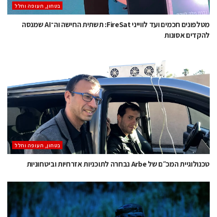
בטחון, תעופה וחלל
מטלפונים חכמים ועד לווייני FireSat: תשתית החישה וה־AI שמנסה
להקדים אסונות
בטחון, תעופה וחלל
טכנולוגיית המכ״ם של Arbe נבחרה לתוכניות אזרחיות וביטחוניות