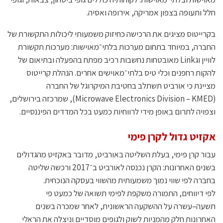
חלל ותעופה בצפון אמריקה, אירופה ואסיה.
בקרייטוס מציגים את הרכישה כחיזוק משמעותי ליכולות התקשורת של
החברה, במיוחד בתחום מערכות בלתי־מאוישות: מערכות תקשורת
לוויין וגLink מאובטחות נחשבות רכיב מפתח בהפעלה ובתיאום של
להקות רחפנים וכלי טיס בלתי־מאוישים אחרים. הנהלת קרייטוס
מציינת כי אורביט תשתלב בחטיבת המיקרוגל של החברה
(Microwave Electronics Division – KMED), שמרכזה בירושלים,
וצפויה לתרום באופן מידי לרווחיות כמעט בכל המדדים הפיננסיים.
אקזיט גדול לקרן פימי
עבור קרן פימי, בעלת השליטה באורביט, מדובר באקזיט מהגדולים
בשנים האחרונות: הקרן נכנסה לאורביט ב־2017 ורכשה שליטה
בחברה לפי שווי נמוך משמעותית מהשווי בעסקה הנוכחית.
לפי דיווחים, התמורה משקפת לפימי תשואה של כמעט פי
תשעה–עשרה על ההשקעה הראשונית, לאחר שמכרה בשנים
האחרונות חלק מהמניות לשוק ולגופים מוסדיים וניצלה את הראלי