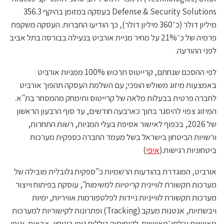
Defense & Security Solutions בעסקה במזומן בהיקף 356.3
מיליון דולר (כ־360 מיליון דולר), כך הודיעו החברות. העסקה משקפת
פרמיה של כ־21% על מחיר מניית אורביט בנעילה בבורסה בתל אביב
לפני ההודעה.
לפי ההסכם שנחתם, קרייטוס תרכוש 100% ממניות אורביט
באמצעות מיזוג משולש הופכי; עם השלמת העסקה תהפוך אורביט
לחברה פרטית בבעלות מלאה של קרייטוס ותימחק מהמסחר בת"א.
המיזוג צפוי להיסגר בתוך כארבעה חודשים, עד סוף הרבעון הראשון
של 2026, בכפוף לאישור אסיפת בעלי המניות, רשות התחרות,
ורשויות הביטחון בישראל בשל מעמד החברה כספקית מערכות
ביטחוניות רגישות.(
איפי
)
אורביט, המוגדרת בהודעות הרשמיות כ"ספקית גלובלית מובילה של
מערכות תקשורת לוויינית קריטיות למשימות", עוסקת בפיתוח וייצור
מערכות תקשורת לווייניות ניידות לפלטפורמות אוויריות, ימיות
ויבשתיות, אנטנות מעקב (Tracking) ופתרונות לקישוריות למערכות
מאוישות ובלתי־מאוישות. לקוחותיה כוללים גופי ביטחון, צבאות, וגופי