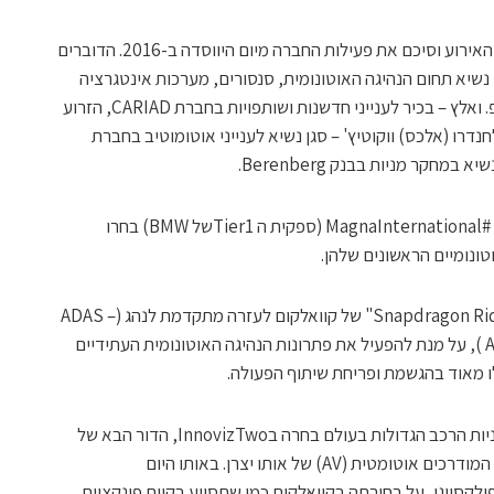
עומר כילף, מנכ"ל ומייסד אינוויז, פתח את האירוע וסיכם את פעילות החברה מיום היווסדה ב-2016. הדוברים
 נשיא תחום הנהיגה האוטונומית, סנסורים, מערכות אינטגרציה
ושותפויות בקבוצת BMW, פרופסור שטפן פ. ואלץ – בכיר לענייני חדשנות ושותפויות בחברת CARIAD, הזרוע
נדרו (אלכס) ווקוטיץ' – סגן נשיא לענייני אוטומוטיב בחברת
חקר מניות בבנק Berenberg.
קבוצת BMW הייתה החלוצה כאשר היא ו – #MagnaInternational (ספקית ה Tier1של BMW) בחרו
בנובמבר 2021, BMW בחרה במערכת "Snapdragon Ride" של קוואלקום לעזרה מתקדמת לנהג (ADAS –
Advanced Driver-Assistance Systems), על מנת להפעיל את פתרונות הנהיגה האוטונומית העתידיים
לו מאוד בהגשמת ופריחת שיתוף הפעולה.
כי אחת מיצרניות הרכב הגדולות בעולם בחרה בInnovizTwo, הדור הבא של
הלידאר ומערכות החישה, לשימוש ברכבים המודרכים אוטומטית (AV) של אותו יצרן. באותו היום
ת התוכנה של פולקסווגן, על בחירתה בקוואלקום כמי שתסייע בקיום פונקציות