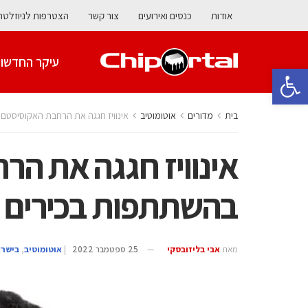
אודות
כנסים ואירועים
צור קשר
הצטרפות לניוזלטר
עיקר החדשו
פתח סרגל נגישות
בית
מדורים
אוטומוטיב
אינוויז חגגה את הרחבת האקוסיסטם
אינוויז חגגה את ה
בהשתתפות בכירים ב
מאת
אבי בליזובסקי
25 ספטמבר 2022
|
אוטומוטיב
,
בישר