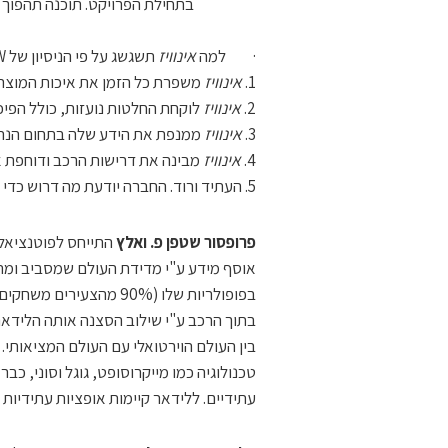
בתחילת הפרויקט. תוכנה תהפוך 
· למה
אינוויז
תשגשג על פי הניסיון של BMW?
1.
אינוויז
משפרת כל הזמן את איכות המוצר ומיי
2.
אינוויז
לוקחת החלטות נועזות, כולל הפיכתה לספק Tier1, כדי להראות שהחב
3.
אינוויז
ממנפת את הידע שלה בתחום הנהיג
4.
אינוויז
מבינה את דרישות הרכב ודוחפת את
5. העתיד ורוד. החברה יודעת מה דרוש כדי להצליח. ניתן יהיה להוריד עלויות ככל שהנפחים יעלו.
פרופסור שטפן פ. ואלץ
התייחס לפוטנציאל 
אוסף מידע ע"י מדידת העולם שמסביב ומתר
בפופולריות שלו (90% מ
בתוך הרכב ע"י שילוב הסצנה אותה הלידאר
טכנולוגיה כמו מייקרוסופט, גוגל וסוני, כב
עתידיים. ללידאר קיימות אופציות עתידיות 