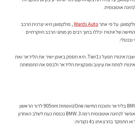
לקסווגן. על פי אתר
Wards Auto
, פולקסווגן היא יצרנית הרכב
 החישה של
אינוויז
יכללו בתוך רבים מן מותגי הרכב היוקרתיים
 ובנטלי.
 שבה
אינוויז
תפעל כTier1. היא תספק באופן ישיר את הלידאר ואת
אינוויז
לפתח את עיצוב ופונקציות הלידאר ולבסס את התמחותה
התייחס לבחירתה של BMW בלידאר ותוכנת החישה 905nm InnovizOne לדור הראשון
של הרכבים האוטונומים בBMW. על מנת לאפשר לנהיגה אוטונומית רמה 3. BMW נכנסת כעת לשלב האחרון
תמקד בהרצאתו ב4 נקודות :