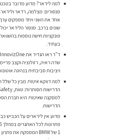
למה לידאר? מדוע מדובר בטכנו
סנסורים: מצלמה, רדאר ולידאר. 
אחד את השני ויחד מספקים ערך מ
שונים ברכב. סנסור הלידאר יכו
פונקציות חישה נוספות בהשוואה
בעתיד.
ויציבות סביבתית בנהיגה אוטונומ
למה דווקא
אינוויז
למסקנה ש
אינוויז
היא חברת הסטא
הדרישות.
מדוע אין לידארים על הכביש כבר
1 של BMW המספקת את פתרון הנהיגה האוטונומית) ו-