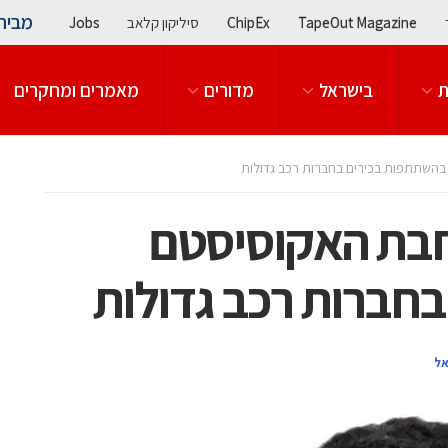
מבית
TapeOut Magazine
ChipEx
סיליקון קלאב
Jobs
ת
בישראל
מדורים
מאמרים ומחקרים
 בהשתתפות בכירים בחברות רכב גדולות
רחבת האקוסיסטם
חברות רכב גדולות
אל