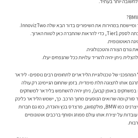
לחשובה יותר בעתיד.
שמת במהירות את השיפורים בדור הבא שלה InnovizTwo.
רה כאן לטווח הארוך.
ה האוטונומית.
 גורם הצורה והטכנולוגיה.
המהפכני של טכנולוגיית הלידארים לתחומים רבים נוספים- לידאר
גם אותו לתצוגה תלת מימדית. בזמן שתחום הגיימינג רק עולה
הצעירים משחקים במשחקים באופן קבוע), ניתן יהיה להשתמש בלידאר למשחקים
 סורק ומה שרואים הנוסעים מתוך הרכב. כך, ישמש הלידאר כלינק
בין העולם הוירטואלי עם העולם המציאותי. יצרנים כמו BMW, פולקסווגן, מרצדס בנץ והונדה, כמו גם חברות
ר עובדות על יצירת אותו עולם ממוזג וסוחף ברכבים אוטונומיים
רבות.