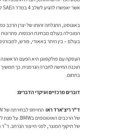
אשר יאפשרו להגיע לשלב 4 במדד הSAE לנהיגה אוטונומית.
באוגוסט, התגלתה זהותו של יצרן הרכב כפו
המובילה בעולם מבחינת הכנסות. פתרונות
בעולם – בין היתר באאודי, פורש, למבורגיני
העסקה עם פולקסווגן היא הפעם הראשונה
תוכנת החישה לחברה הגרמנית. כך תמשיך
בתחום.
דוברים מרכזיים ועיקרי הדברים:
ד"ר ריצ'ארד ראו
של תיקוף המוצר, לפני הייצור הנרחב. ד"ר ראו ה