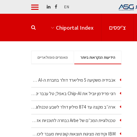
EN
צ'יפסים
Chiportal Index
הידיעות הנקראות ביותר
מאמרים פופולאריים
אנבידיה משקיעה 5 מיליארד דולר בחברת ה-AI של איליה סוצקבר
רוני פרידמן יוביל את Chip‑AI באפל; טל ענבר ינהל את…
ארה״ב מקצה עד 874 מיליון דולר לשבע טכנולוגיות שבבים…
טכנולוגיית המכ״ם של Arbe נבחרה לתוכניות אזרחיות וביטחוניות
IBM וקידמה מציגות תוצאות קוונטיות מעבר ליכולת…