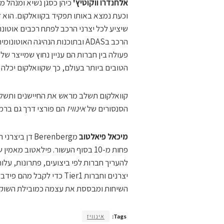
אלחנדרו ווקוטיץ'
וכעת נמצא באותו תפקיד בקוואלקום. הוא ד
שיציע לכל יצרני הרכב לפתח רכבים אוטונ
הרכב בADAS ובתוכנות הנהיגה האו
פעולה בין חברות הם עניין נחוץ שמייצר ש
הטובים ביותר בעולם, כך שקוואלקום יכלה 
קוואלקום תשלב מראש את החיישנים ותשלב
הסנסורים של
אינוויז
הם פורצי דרך גם ברמ
מיכאל פיאלטוב
פחות מ-10 בסוף העשור. פילאטוב מ
יצרנים וחברות Tier1 כדי לקבל מהם פידבק על יצרני לידאר וספציפית על
השיחות ומבססת את עצמה כמובילת השוק.
Tags:
אינוויז