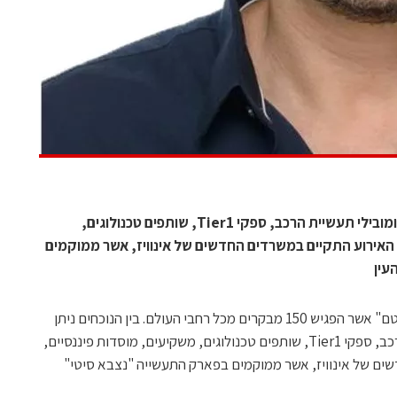
בין הנוכחים ניתן היה למצוא כמה מבכירי ומובילי תעשיית הרכב, ספקי Tier1, שותפים טכנולוגים,
. האירוע התקיים במשרדים החדשים של אינוויז, אשר ממוקמים
עין
חברת אינוויז ערכה השבוע אירוע "אקוסיסטם" אשר הפגיש 150 מבקרים מכל רחבי העולם. בין הנוכחים ניתן
היה למצוא כמה מבכירי ומובילי תעשיית הרכב, ספקי Tier1, שותפים טכנולוגים, משקיעים, מוסדות פיננסיים,
ים של אינוויז, אשר ממוקמים בפארק התעשייה "נצבא סיטי"