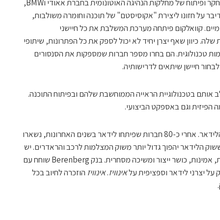
כיהן כסגן נשיא ומנהל מחקר ופיתוח של מחלקות הנהיגה האוטונומית בחברת אאודי וBMW,
יבר על חזונו ליצירת "אקוסיסטם" של תוכנה וחומרה משולבות,
ומיים. קוואלקום פיתחה מערכת המשלבת את כל חיישני
טונומית שלה. כיוון שאף יצרן יחיד לא יכול לספק את כל הפתרונות, שיתופי
למות טכנולוגית. הם בחרו מספר חברות שמספקות את הסנסורים
לבחור חיישן שיתאים לדרישותיה.
 אותם בטכנולוגיית הראייה הממוחשבת שלהם ובפיתוח התוכנה.
ה הפיזית וגם באספקט הביצועי.
מBerenberg דן ביצרני הלידאר. אחרי כ-80 חברות שפיתחו לידאר בשנים האחרונות, נשארו
אמין ששוק הלידאר יהפוך גדול יותר משוק המצלמות לרכב והראדרים. יש
להעריך חברות לפי ביצועים, פתרונות, עלות, אמינות, כושר ייצור ומשיכה מסחרית. בנק Berenberg שוחח עם
אינוויז
.
אינוויז
הוזכרה לחיוב בכל