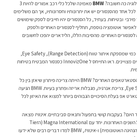
לוגיה כה חשובה?
BMW
מאמינה שלכל כלי רכב אמורים להיות 3
לכל אחד מהסנסורים יש את יתרונותיו וחסרונותיו, אך הם משלימים
ירבי ובטיחות. בעתיד, כל הסנסורים יהיו חייבים לספק שימושים
ל לאפשר אוטומציה נוספת, תחליף לסנסורים האחרים ולספק
 לסנסורים האחרים. מהסיבות הללו, הלידארים יהפכו לחשובים
ד"ר ראו הגדיר את InnovizOne כמי שמספקת איתור טווח (Range Detection), Eye Safety,
שדה ראיה, רזולוציה וקצב פריימים מצויינים. ראו התייחס ל InnovizOne כסנסור המבטיח בטיחות
ית.
מבין כל שלל הסטארטאפים האחרים? BMW הייתה צריכה פיתרון שיאזן בין כל
הדרישות הסותרות: טווח, Eye Safety, צריכת אנרגיה, מגבלות אריזה ופתרון בעיות. BMW הגיעה
רט אפ בעלת הסיכויים הגבוהים ביותר למצוא את האיזון לכל
 היום? בעקבות קושי בתפעול ותנאים סביבתיים.
אינוויז
מצאה
פתרונות לכל האתגרים במהלך 5 השנים האחרונות. יחד עם Magna International (הTier
אינוויז
, BMW למדו דברים רבים שלא ידעו