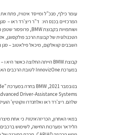
המרכזיים בכנס היו: ד"ר ריצ'רד ראו – סגן
הטכנולוגית של קבוצת הרכב פולקסווגן, אלח
השבבים קוואלקום, מיכאל פילאטוב – סגן נשיא במ
במערכת InnovizOne לטובת הרכבים האוטונומיים הראשונים שלהן.
שלהם. ריצ'רד ראו ואלחנדרו ווקוטיץ' הועי
במאי האחרון, הכריזה
אינוויז
ממש הכריזה CARIAD, חבר