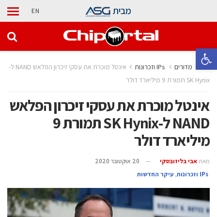
מבית
EN
פתח סרגל נגישות
בית
מדורים
‫ ‪וזכרונות IPs‬‬
אינטל מוכרת את עסקי זיכרון הפלאש NAND ל-
SK Hynix תמורת 9 מיליארד דולר
אינטל מוכרת את עסקי זיכרון הפלאש
NAND ל-SK Hynix תמורת 9
מיליארד דולר
מאת
אבי בליזובסקי
20 אוקטובר 2020
‫ ‪וזכרונות IPs‬‬
,
עיקר החדשות