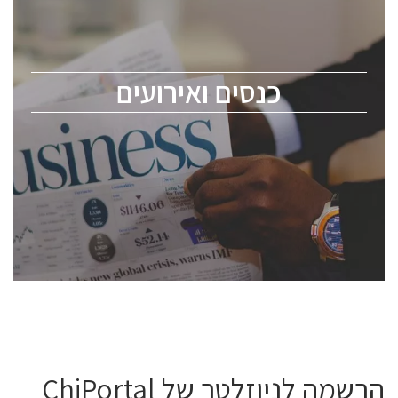
כנס ChipEx2026 יערך ב-12-13 במאי, 2026. הכנס מיועד
לכל העוסקים בתעשיית הסמיקונדקטור כולל מהנדסים,
מומחים מקצועיים ובכירים.
כנסים ואירועים
ChipEx2026 will be held on May 12-13, 2026. The
conference is intended for everyone involved in the
semiconductor industry, including engineers,
professional experts, and senior executives.
לחץ לפרטים
הרשמה לניוזלטר של ChiPortal