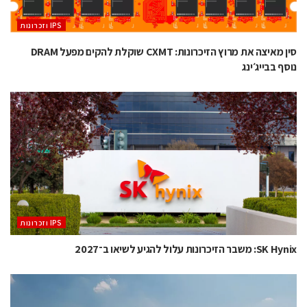
‫ ‪וזכרונות IPS‬‬
סין מאיצה את מרוץ הזיכרונות: CXMT שוקלת להקים מפעל DRAM
נוסף בבייג׳ינג
‫ ‪וזכרונות IPS‬‬
SK Hynix: משבר הזיכרונות עלול להגיע לשיאו ב־2027