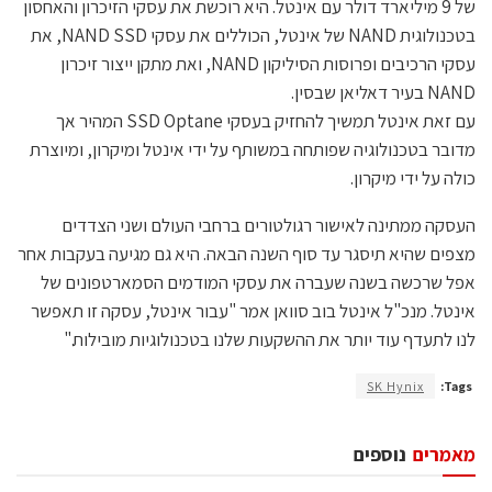
של 9 מיליארד דולר עם אינטל. היא רוכשת את עסקי הזיכרון והאחסון
בטכנולוגית NAND של אינטל, הכוללים את עסקי NAND SSD, את
עסקי הרכיבים ופרוסות הסיליקון NAND, ואת מתקן ייצור זיכרון
NAND בעיר דאליאן שבסין.
עם זאת אינטל תמשיך להחזיק בעסקי SSD Optane המהיר אך
מדובר בטכנולוגיה שפותחה במשותף על ידי אינטל ומיקרון, ומיוצרת
כולה על ידי מיקרון.
העסקה ממתינה לאישור רגולטורים ברחבי העולם ושני הצדדים
מצפים שהיא תיסגר עד סוף השנה הבאה. היא גם מגיעה בעקבות אחר
אפל שרכשה בשנה שעברה את עסקי המודמים הסמארטפונים של
אינטל. מנכ"ל אינטל בוב סוואן אמר "עבור אינטל, עסקה זו תאפשר
לנו לתעדף עוד יותר את ההשקעות שלנו בטכנולוגיות מובילות."
SK Hynix
Tags:
מאמרים
נוספים