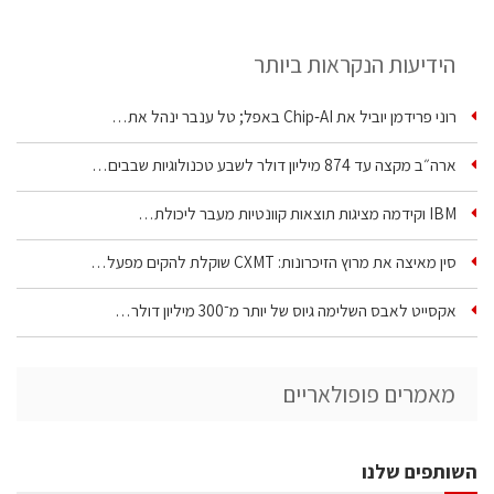
הידיעות הנקראות ביותר
רוני פרידמן יוביל את Chip‑AI באפל; טל ענבר ינהל את…
ארה״ב מקצה עד 874 מיליון דולר לשבע טכנולוגיות שבבים…
IBM וקידמה מציגות תוצאות קוונטיות מעבר ליכולת…
סין מאיצה את מרוץ הזיכרונות: CXMT שוקלת להקים מפעל…
אקסייט לאבס השלימה גיוס של יותר מ־300 מיליון דולר…
מאמרים פופולאריים
השותפים שלנו