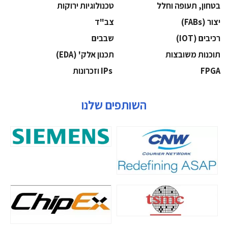
בטחון, תעופה וחלל
‫טכנולוגיות ירוקות‬
‫יצור (‪(FABs‬‬
‫צב"ד‬
‫רכיבים‬ (IOT)
‫שבבים‬
‫תוכנות משובצות‬
‫תכנון אלק' (‪(EDA‬‬
‫‪FPGA‬‬
‫ ‪וזכרונות IPs‬‬
השותפים שלנו