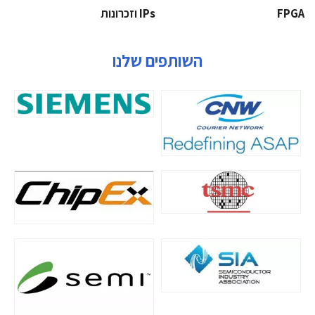
‫‪FPGA‬‬
‫ ‪וזכרונות IPs‬‬
השותפים שלנו