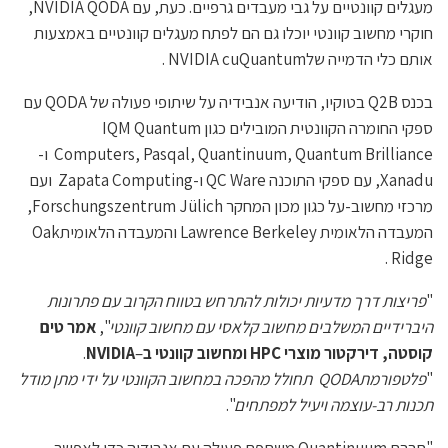
מעגלים קוונטיים על גבי מעבדים גרפיים. כעת, עם NVIDIA QODA,
חוקרי מחשוב קוונטי יוכלו גם הם לפתח מעגלים קוונטיים באמצעות
אותם כלי הדמייה שלNVIDIA cuQuantum
.
בכנס
Q2B
בטוקיו, הודיעה
אנבידיה על שיתופי פעולה של
QODA
עם
ספקי החומרה הקוונטית המובילים כגון
Quantum
IQM
Computers, Pasqal, Quantinuum, Quantum Brilliance
ו-
Xanadu, עם ספקי התוכנה
QC Ware
ו-Zapata Computing
ועם
מרכזי מחשוב-על כגון מכון המחקר Forschungszentrum Jülich,
המעבדה הלאומית Lawrence
Berkeley והמעבדה הלאומיתOak
Ridge .
"
פריצות דרך מדעיות יכולות להתרחש בטווח הקרוב עם פתרונות
היברידיים המשלבים מחשוב קלאסי עם מחשוב קוונטי
",
אמר טים
קוסטה, דירקטור מוצרי
HPC
ומחשוב קוונטי ב
–
NVIDIA
.
"
פלטפורמת
QODA
תחולל מהפכה במחשוב הקוונטי על ידי מתן מודל
תכנות רב-עוצמה ויעיל למפתחים
".