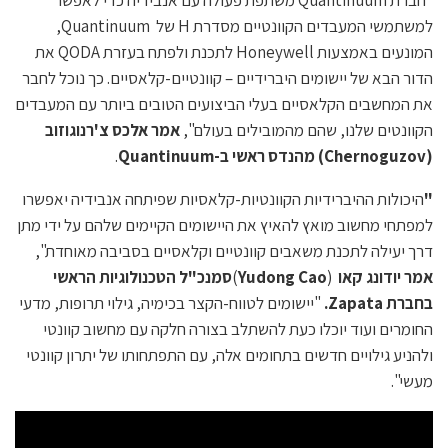
"חברת
Quantinuum
משתפת פעולה עם
אנבידיה כדי לאפשר
למשתמשי המעבדים הקוונטיים מסדרת
H
של
Quantinuum,
המונעים באמצעות
Honeywell
לתכנת ולפתח בעזרת
QODA
את
הדור הבא של יישומים היברידיים – קוונטיים-קלאסיים. כך נוכל לחבר
את המחשבים הקלאסיים בעלי הביצועים הטובים ביותר עם המעבדים
הקוונטים שלנו, שהם מהמובילים בעולם",
אמר אלכס צ'רנוגוזוב
(Chernoguzov) מהנדס ראשי ב-Quantinuum
.
"
היכולות ההיברידיות הקוונטיות-קלאסיות שפיתחה אנבידיה יאפשרו
למפתחי מחשוב מואץ
להאיץ את היישומים הקיימים שלהם על ידי מתן
דרך יעילה לתכנת משאבים קוונטיים וקלאסיים בסביבה מאוחדת",
אמר יודונג קאו
(
Yudong Cao
)
סמנכ"ל הטכנולוגיות הראשי
בחברת Zapata.
"יישומים לטווח-הקצר בכימיה, גילוי תרופות, מדעי
החומרים ועוד יוכלו כעת להשתלב בצורה חלקה עם מחשוב קוונטי
ולהניע גילויים חדשים בתחומים אלה, עם התפתחותו של יתרון קוונטי
מעשי".