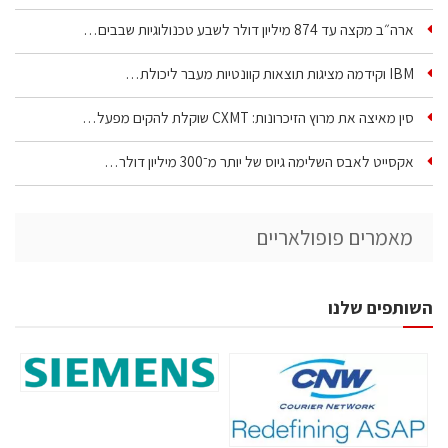
ארה״ב מקצה עד 874 מיליון דולר לשבע טכנולוגיות שבבים…
IBM וקידמה מציגות תוצאות קוונטיות מעבר ליכולת…
סין מאיצה את מרוץ הזיכרונות: CXMT שוקלת להקים מפעל…
אקסייט לאבס השלימה גיוס של יותר מ־300 מיליון דולר…
מאמרים פופולאריים
השותפים שלנו