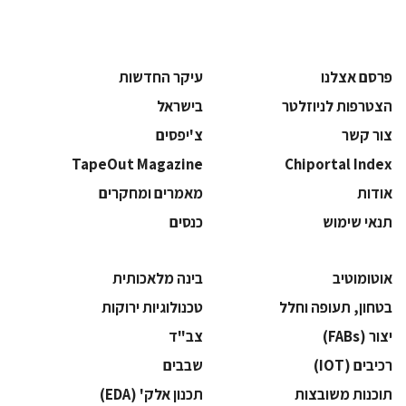
פרסם אצלנו
עיקר החדשות
הצטרפות לניוזלטר
בישראל
צור קשר
צ'יפסים
TapeOut Magazine
Chiportal Index
אודות
מאמרים ומחקרים
תנאי שימוש
כנסים
אוטומוטיב
בינה מלאכותית
בטחון, תעופה וחלל
‫טכנולוגיות ירוקות‬
‫יצור (‪(FABs‬‬
‫צב"ד‬
‫רכיבים‬ (IOT)
‫שבבים‬
‫תוכנות משובצות‬
‫תכנון אלק' (‪(EDA‬‬