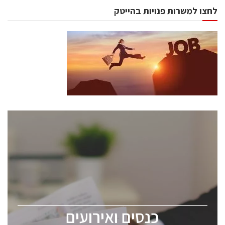
לחצו למשרות פנויות בהייטק
כנסים ואירועים
כנס ChipEx2026 יערך ב-12-13 במאי, 2026. הכנס מיועד
לכל העוסקים בתעשיית הסמיקונדקטור כולל מהנדסים,
מומחים מקצועיים ובכירים.
כנסים ואירועים