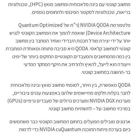
מחשוב קוונטי עם בינה מלאכותית ומחשוב מואץ (HPC), טכנולוגיות
בריאות, טכנולוגיות לסקטור הפיננסי ולתחומים נוספים.
פלטפורמת NVIDIA QODA (ר"ת של Quantum Optimized
Device Architecture) שואפת להפוך את המחשוב הקוונטי לנגיש
יותר על ידי יצירת מודל תכנות היברידי ואחיד המחבר בין מחשוב
קוונטי למחשוב קלאסי. QODA
היא סביבה פתוחה ומאוחדת המחברת
בין כמה מהמחשבים והמעבדים הקוונטיים החזקים ביותר של ימינו
וייעודה הוא לייעל, להאיץ ולהרחיב את היקף המחקר המדעי
בר-ההשגה במחשוב קוונטי.
QODA מאפשרת, בין היתר, למומחי מחשוב מואץ ובינה מלאכותית
לחבר בקלות חלקים מהיישומים שלהם באמצעות עננים ציבוריים,
מערכות
NVIDIA DGX
ומערכים גדולים של מעבדים גרפיים (GPUs)
במרכזי מחשוב-על – לתשתיות מחשוב קוונטי.
ארגונים מובילים הפועלים בתחום המחשוב הקוונטי כבר משתמשים
כיום בערכת פיתוח התוכנה
NVIDIA cuQuantum
כדי לדמות