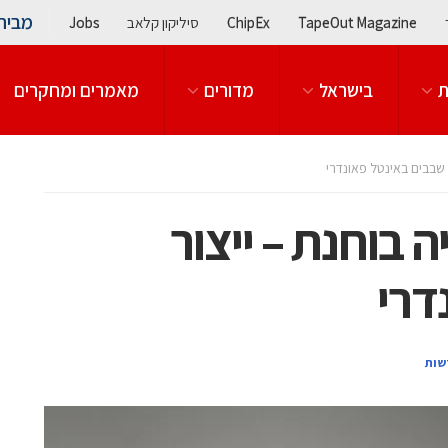
מבית
TapeOut Magazine
ChipEx
סיליקון קלאב
Jobs
ת
בישראל
מדורים
מאמרים ומחקרים
ר שבבים באינטל פאונדרי
ה בוחנת – ייצור
דרי
שות