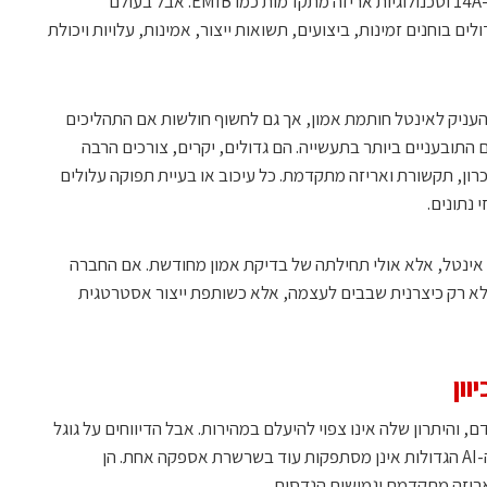
אגרסיבית, הכוללת תהליכי ייצור כמו 18A ו-14A וטכנולוגיות אריזה מתקדמות כמו EMIB. אבל בעולם
לים בוחנים זמינות, ביצועים, תשואות ייצור, אמינות, עלויות ויכולת
 להעניק לאינטל חותמת אמון, אך גם לחשוף חולשות אם התהליכים
ן. שבבי AI הם מהמוצרים התובעניים ביותר בתעשייה. הם גדולים, יקרים, צורכים הרבה
כרון, תקשורת ואריזה מתקדמת. כל עיכוב או בעיית תפוקה עלולים
 נתונים.
 של אינטל, אלא אולי תחילתה של בדיקת אמון מחודשת. אם החברה
לא רק כיצרנית שבבים לעצמה, אלא כשותפת ייצור אסטרטגית
וון
קדם, והיתרון שלה אינו צפוי להיעלם במהירות. אבל הדיווחים על גוגל
ואנבידיה מצביעים על שינוי בשוק: חברות ה-AI הגדולות אינן מסתפקות עוד בשרשרת אספקה אחת. הן
ריזה מתקדמת וגמישות הנדסית.