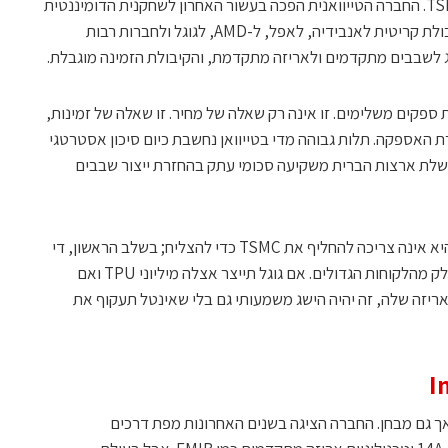
המכנה המשותף בין גוגל לאנבידיה הוא TSMC. החברה הטייוואנית הפכה בעשור האחרון לשחקנית הדומיננטית
בייצור שבבים מתקדמים, והיא מספקת קיבולת קריטית לאנבידיה, לאפל, ל-AMD, לגוגל ולחברות רבות
ות שמרוצות מ-TSMC מחפשות ספקים משלימים. זו אינה רק שאלה של מחיר. זו שאלה של זמינות,
 האספקה. תלות גבוהה מדי בטייוואן נחשבת כיום סיכון אסטרטגי
שלת ארצות הברית משקיעה סכומי עתק בהחזרת ייצור שבבים
אינטל מנסה להיכנס בדיוק אל הפער הזה. היא אינה צריכה להחליף את TSMC כדי להצליח; בשלב הראשון, די
בכך שתהפוך לספקית שנייה אמינה עבור חלק מהלקוחות הגדולים. אם גוגל תייצר אצלה מיליוני TPU ואם
 אריזה שלה, זה יהיה הישג משמעותי גם בלי שאינטל תעקוף את
אך גם מבחן. החברה הציגה בשנים האחרונות מפת דרכים