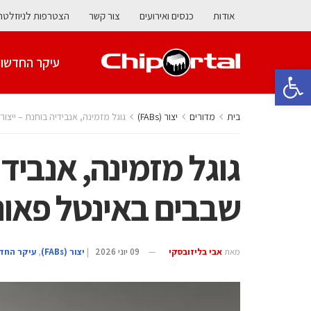
אודות
כנסים ואירועים
צור קשר
הצטרפות לניוזלטר
עיקר החדשו
פתח סרגל נגישות
בית
מדורים
‫יצור (‪(FABs‬‬
גוגל מזמינה, אנבידיה בוחנת – ייצו
גוגל מזמינה, אנבידי
שבבים באינטל פאונ
מאת
אבי בליזובסקי
09 יוני 2026
|
‫יצור (‪(FABs‬‬
,
עיקר החד