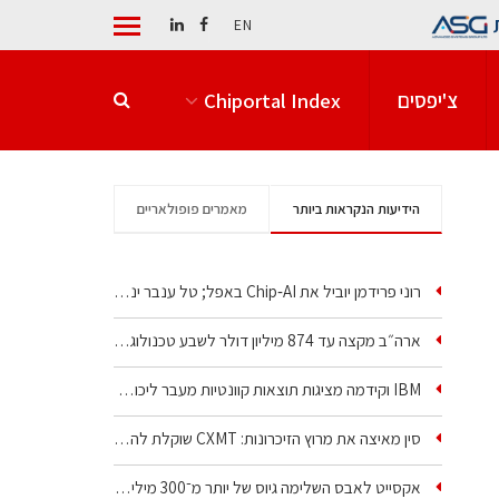
EN
צ'יפסים
Chiportal Index
הידיעות הנקראות ביותר
מאמרים פופולאריים
רוני פרידמן יוביל את Chip‑AI באפל; טל ענבר ינהל את…
ארה״ב מקצה עד 874 מיליון דולר לשבע טכנולוגיות שבבים…
IBM וקידמה מציגות תוצאות קוונטיות מעבר ליכולת…
סין מאיצה את מרוץ הזיכרונות: CXMT שוקלת להקים מפעל…
אקסייט לאבס השלימה גיוס של יותר מ־300 מיליון דולר…