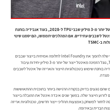
דיווח בארה״ב קובע כי גוגל הזמינה מאינטל יותר מ-3 מיליון שבבי TPU ל-2028, בעוד אנבידיה בוחנת
ינטל לשבבים עתידיים. אם המהלכים יתממשו, הם יסמנו שינוי
אינטל מקבלת סימן מעודד במיוחד למאמץ שלה להפוך את Intel Foundry לחלופה אמיתית בייצור שבבים
מתקדמים. לפי דיווח של The Information, גוגל הזמינה מאינטל ייצור של יותר מ-3 מיליון יחידות עיבוד
2028. במקביל, אנבידיה בוחנת שימוש בטכנולוגיות הייצור והאריזה של אינטל לשבבים
 מצדה.
שום שהם נוגעים בדיוק בנקודה הרגישה ביותר בתוכנית ההתאוששות
ם לזרוע הייצור שלה. במשך שנים איבדה אינטל את ההובלה בייצור
 אך כעת היא מנסה לחזור למשחק באמצעות תהליכי ייצור חדשים, טכנולוגיות אריזה
ת הברית ובאירופה.