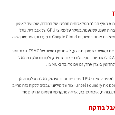
חלק הממשי יותר בדיווח נוגע לגוגל. TPU הוא מאיץ הבינה המלאכותית הפנימי של החברה, שמיועד לאימון
ולהרצה של מודלי AI גדולים. בניגוד לרוב חברות הענן, שנשענות בעיקר על מאיצי GPU של אנבידיה, גוגל
Google Cl ובמערכות הפנימיות שלה.
הזמנה של יותר מ-3 מיליון שבבים מאינטל, אם תאושר רשמית ותבוצע, לא תסמן נטישה של TSMC. סביר יותר
שהיא תסמן פיזור סיכונים. הביקוש לשבבי AI גדל מהר יותר מקיבולת הייצור הזמינה, ולקוחות ענק כמו גוגל
וטין ביצרן אחד, גם אם מדובר ב-TSMC.
עבור גוגל, אינטל יכולה לשמש ספקית ייצור נוספת למאיצי TPU עתידיים. עבור אינטל, גוגל היא לקוח עוגן
מהסוג שיכול לשנות את האופן שבו השוק תופס את Intel Foundry. ייצור של מיליוני שבבים ללקוח כזה מחייב
 גבוהות, איכות יציבה, אריזה מתקדמת ותיאום הנדסי צמוד.
אבל בודקת