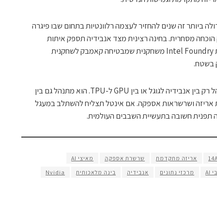
ולה ביותר זה שנים להחזיר לעצמה רלוונטיות בתחום שבו פיגרה
הוכחה מסחרית. בחינה רצינית מצד אנבידיה תספק איתות
אסטרטגי. שילוב של השניים יכול להפוך את Intel Foundry משחקנית שמבטיחה קאמבק לשחקנית
 בשטח.
בסופו של דבר, המרוץ לשבבי AI אינו מתנהל רק בין אנבידיה לגוגל או בין GPU ל-TPU. הוא מתנהל גם בין
גיות אריזה ושרשראות אספקה. אם אינטל תצליח להשתלב במעגל
יה תפנית חשובה בתעשיית השבבים העולמית.
14
אריזה מתקדמת
שרשרת אספקה
מאיצי AI
 AI
מרכזי נתונים
אנבידיה
בינה מלאכותית
Nvidia