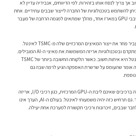
ב אך צריך לנסח אותו בזהירות. לפי הדיווחים, אנבידיה עדיין לא
יתן להשתמש בטכנולוגיות של החברה לייצור שבבים עתידיים. אחת
האפשרויות שנבחנות היא שילוב של כמה שבבי GPU במארז אחד, מהלך שמתאים למגמה הרחבה של מעבר
המשמעות היא שאנבידיה אינה עומדת להעביר מחר את ייצור המאיצים המרכזיים שלה מ-TSMC לאינטל.
TSMC עדיין מחזיקה ביתרון ברור בייצור המתקדם ובטכנולוגיות אריזה המשמשות את מאיצי ה-AI המובילים.
אבל עצם העובדה שאנבידיה בוחנת את אינטל היא איתות חשוב. כאשר הלקוחה החשובה ביותר של TSMC
 זה אומר שהעומס על שרשרת האספקה הגיע לרמה שבה גם
נוספת.
הבדיקה של אנבידיה עשויה להתמקד תחילה ברכיבים שאינם ליבת ה-GPU המרכזית, כגון רכיבי I/O, אריזה
מתקדמת או שילוב שבבים בתוך מארז אחד. גם תרחיש כזה יהיה משמעותי לאינטל. בעולם ה-AI, הערך אינו
חבר שבבים, זיכרונות ורכיבי תקשורת למערכת אחת יעילה.