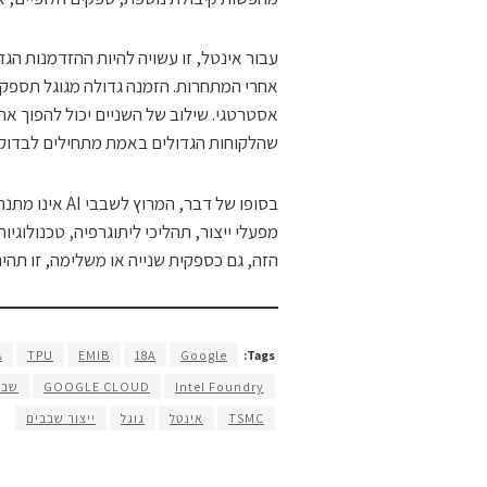
עבור אינטל, זו עשויה להיות ההזדמנות הגד
אחרי המתחרות. הזמנה גדולה מגוגל תספק 
שהלקוחות הגדולים באמת מתחילים לבדוק
מפעלי ייצור, תהליכי ליתוגרפיה, טכנולו
הזה, גם כספקית שנייה או משלימה, זו תה
A
TPU
EMIB
18A
Google
Tags:
Intel Foundry
GOOGLE CLOUD
שבבי
TSMC
אינטל
גוגל
ייצור שבבים