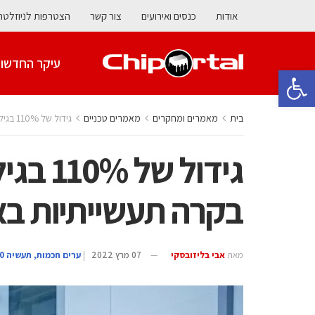
אודות
כנסים ואירועים
צור קשר
הצטרפות לניוזלטר
עיקר החדשו
פתח סרגל נגישות
בית
מאמרים ומחקרים
מאמרים טכניים
גידול של 110% בגילוי חולשות במערכות בקרה תעשייתיות בארבע השנים האחרונות
גידול 
בקרה תעשייתיות בא
מאת
אבי בליזובסקי
07 מרץ 2022
|
ערים חכמות, תעשיה 4.0