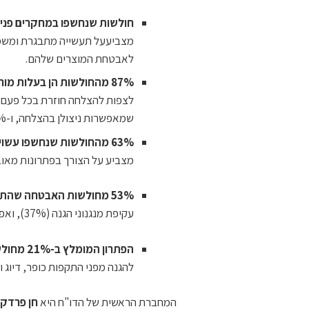
חולשות שנחשפו במחקרים פנימיים של ספקים, ג
מצביעעל תעשייה מתבגרת ומשמע
לאבטחת המוצרים שלהם.
87% מהחולשות הן בעלות מורכבות נמוכה,
שמאפשרות ניצולן בהצלחה, ו-64% מהחולשות אינן דורשות אינטראקציה עם המשתמש.
63% מהחולשות שנחשפו עשויות להיות מנוצלות מרחוק
מצביע על הצורך בפתרונות מאוב
53% מחולשות האבטחה שהתגלו, מאפשרות יישום קוד מרחוק,
עקיפת מנגנוני הגנה (37%), ואפשרות לקרוא נתוני יישומים (33%).
הפתרון המומלץ ב-21% מחולשות האבטחה שהתגלו הוא פילוח הרשת,
להגנה מפני התקפות כופר, דיוג וספאם (15%) והגבלת ת
המחברת הראשית של הדו"ח היא
חן פרדקי