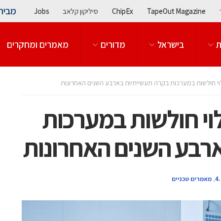
מבית
TapeOut Magazine
ChipEx
סיליקון קלאב
Jobs
ת
בישראל
מדורים
מאמרים ומחקרים
של 110% בגילוי חולשות במערכות
רבע השנים האחרונות
,
מאמרים טכניים