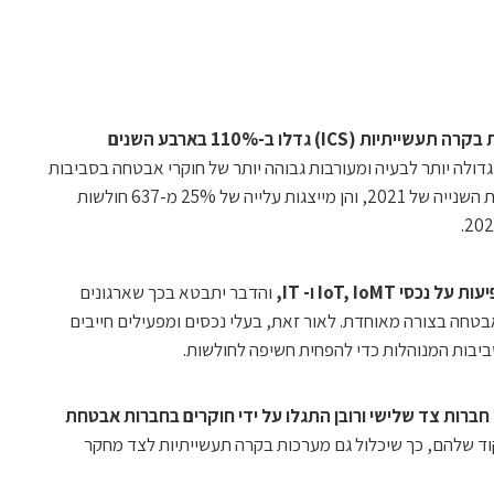
גילויי חולשות אבטחה במערכות בקרה תעשייתיות (ICS) גדלו ב-110% בארבע השנים
דולה יותר לבעיה ומעורבות גבוהה יותר של חוקרי אבטחה בסביבות
OT. 797 חולשות פורסמו במחצית השנייה של 2021, והן מייצגות עלייה של 25% מ-637 חולשות
והדבר יתבטא בכך שארגונים
 IoT וינהלו את האבטחה בצורה מאוחדת. לאור זאת, בעלי נכסים ומפעילים חייבים
יבות המנוהלות כדי להפחית חשיפה לחולשות.
י חברות צד שלישי ורובן התגלו על ידי חוקרים בחברות אבטחת
קוד שלהם, כך שיכלול גם מערכות בקרה תעשייתיות לצד מחקר