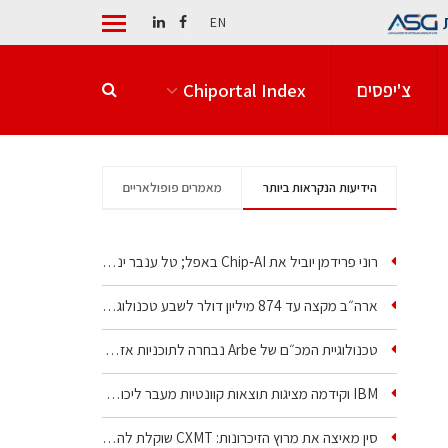
EN
צ'יפסים
Chiportal Index
הידיעות הנקראות ביותר
מאמרים פופולאריים
רוני פרידמן יוביל את Chip‑AI באפל; טל ענבר ינהל את…
ארה״ב מקצה עד 874 מיליון דולר לשבע טכנולוגיות שבבים…
טכנולוגיית המכ״ם של Arbe נבחרה לתוכניות אזרחיות וביטחוניות
IBM וקידמה מציגות תוצאות קוונטיות מעבר ליכולת…
סין מאיצה את מרוץ הזיכרונות: CXMT שוקלת להקים מפעל…