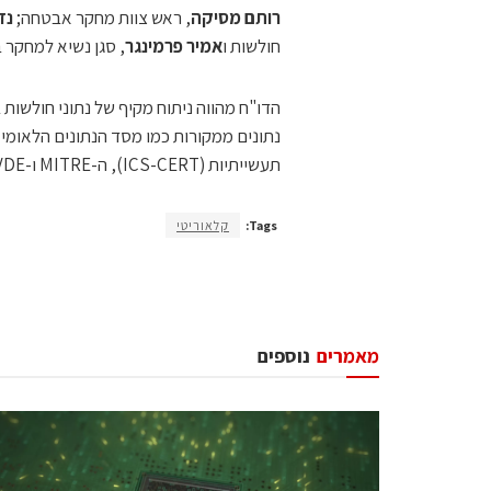
רותם מסיקה
, ראש צוות מחקר אבטחה;
נד
חולשות ו
אמיר פרמינגר
, סגן נשיא למחקר 
הדו"ח מהווה ניתוח מקיף של נתוני חולשו
תעשייתיות (ICS-CERT), ה-MITRE ו-CERT@VDE, וספקי האוטומציה התעשייתית שניידר אלקטריק וסימנס.
Tags:
קלאוריטי
מאמרים
נוספים