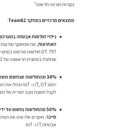
נקודות תורפה חדשות."
ממצאים מרכזיים
במחקר
Team82
:
האחרונות
, מה שמשקף מודעות ג
שהתגלו במחצית הראשונה של 2021.
34% מהחולשות שנחשפו משפיעות על נכסי IoT, IoMT ו- IT,
ימזגו IT, OT ו-
לקבל תמונת מצב יסודית של הסב
50% מהחולשות נחשפו על יד
סייבר.
חוקרים אלו שינו את המי
אבטחת IT ו- IoT.