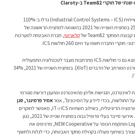
רי Team82 ב-Claroty
גילויי חולשות אבטחה במערכות בקרה תעשייתית (Industrial Control Systems – ICS) גדלו ב-110%
בארבע השנים האחרונות, עם עלייה של 25% במחצית השנייה של 2021 בהשוואה למחצית הראשונה של
 המחקר Team82 של
קלארוטי
, חברת האבטחה למערכות
רי החברה חשפו עד היום 260 חולשות ICS.
דוח הסיכונים והחולשות הדו-שנתי הרביעי מצא גם כי חולשות ICS מתרחבות מעבר לטכנולוגיה התפעולית
(Operational Technology – OT) לאינטרנט המורחב של הדברים (XIoT). במחצית השנייה של 2021, 34%
ת לאינטרנט, הנגישות אליהן מהאינטרנט ומהענן דורשת מגורמי
 החולשות, בכדי ליידע על הסיכונים", אמר
אמיר פרמינגר, סגן
. "הגידול בטרנספורמציה הדיגיטלית, בשילוב תשתיות ICS ו-IT, מאפשר לחוקרים
להרחיב את עבודתם מעבר ל- OT ל- XIoT. אירועי סייבר בעלי פרופיל גבוה במחצית שנייה של 2021, כגון
התוכנה הזדונית Tardigrade, החולשה Log4j ומתקפת הכופר על NEW Cooperative, מדגימים את
צורך בשיתוף פעולה בקהילת מחקר האבטחה, כדי לגלות ולחשוף