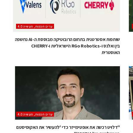
ערים חכמות, תעשיה 4.0
שותפות אסטרטגית בתחום הרובוטיקה מבוססת ה-AI נחשפה
בין ואלנס ו-RGo Robotics הישראליות ו-CHERRY
האוסטרית
ערים חכמות, תעשיה 4.0
"דלויט רכשה את אופטימייזר כדי 'להעשיר את האקוסיסטם