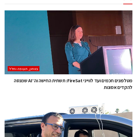
בטחון, תעופה וחלל
מטלפונים חכמים ועד לווייני FireSat: תשתית החישה וה־AI שמנסה
להקדים אסונות