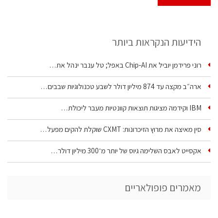
הידיעות הנקראות ביותר
רוני פרידמן יוביל את Chip‑AI באפל; טל ענבר ינהל את…
ארה״ב מקצה עד 874 מיליון דולר לשבע טכנולוגיות שבבים…
IBM וקידמה מציגות תוצאות קוונטיות מעבר ליכולת…
סין מאיצה את מרוץ הזיכרונות: CXMT שוקלת להקים מפעל…
אקסייט לאבס השלימה גיוס של יותר מ־300 מיליון דולר…
מאמרים פופולאריים