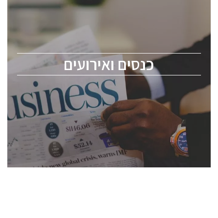
כנס ChipEx2026 יערך ב-12-13 במאי, 2026. הכנס מיועד
לכל העוסקים בתעשיית הסמיקונדקטור כולל מהנדסים,
מומחים מקצועיים ובכירים.
כנסים ואירועים
ChipEx2026 will be held on May 12-13, 2026. The
conference is intended for everyone involved in the
semiconductor industry, including engineers,
professional experts, and senior executives.
לחץ לפרטים