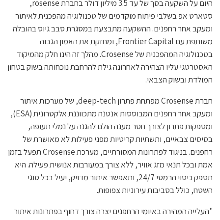
היום על השקעה בסך של עד 3.5 מיליון דולר בחברת rosense,
סטארט אפ בשלבי פיתוח מוקדמים של טכנולוגיה מהפכנית לאיתור
ומעקב אחר רחפנים. ההשקעה מתבצעת במסגרת סבב גיוס בהובלה
משותפת עם Frontier Capital, ומחזקת את האמון הגבוה
בטכנולוגיה המהפכנית של Crosense. מהלך זה הינו חלק מהמיקוד
האסטרטגי עליו הצהירה לאחרונה גילת להרחבת נוכחותה בשוק בטחון
המולדת ובשוק הצבאי.
חברת Crosense מפתחת פתרון deep-tech, של מערכות איתור
ומעקב אחר רחפנים המבוססות אנטנה מתכווננת אלקטרונית (ESA),
ומספקות פתרון לצורך חסר מענה הולם להגנה על נמלי תעופה,
בסיסים צבאיים, ותשתיות קריטיות מפני פעילות לא מאושרת של
רחפנים. בניגוד לפתרונות המסורתיים, מערכת Crosense תפעל בזמן
אמת ובכל תנאי מזג אוויר, ללא צורך במעורבות אנושית פעילה. היא
תספק כיסוי הרמטי 24/7, ותאפשר איתור מדויק, יעיל בכל סוגי
השטח, כולל בסביבות עירוניות צפופות.
"העלייה המהירה באיומי הרחפנים יצרה צורך דחוף בפתרונות איתור