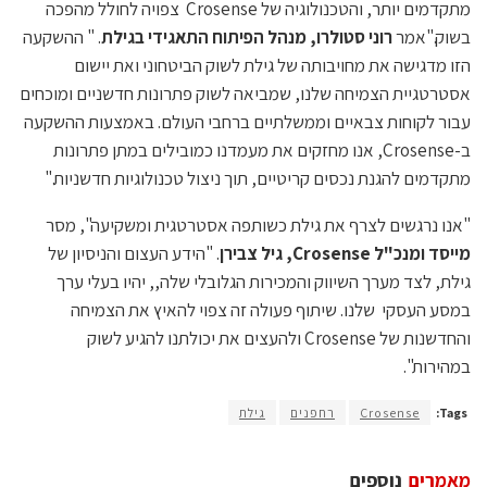
מתקדמים יותר, והטכנולוגיה של Crosense צפויה לחולל מהפכה
בשוק."אמר
רוני סטולרו, מנהל הפיתוח התאגידי בגילת
. " ההשקעה
הזו מדגישה את מחויבותה של גילת לשוק הביטחוני ואת יישום
אסטרטגיית הצמיחה שלנו, שמביאה לשוק פתרונות חדשניים ומוכחים
עבור לקוחות צבאיים וממשלתיים ברחבי העולם. באמצעות ההשקעה
ב-Crosense, אנו מחזקים את מעמדנו כמובילים במתן פתרונות
מתקדמים להגנת נכסים קריטיים, תוך ניצול טכנולוגיות חדשניות."
"אנו נרגשים לצרף את גילת כשותפה אסטרטגית ומשקיעה", מסר
מייסד ומנכ"ל
Crosense
, גיל צבירן
. "הידע העצום והניסיון של
גילת, לצד מערך השיווק והמכירות הגלובלי שלה,, יהיו בעלי ערך
במסע העסקי שלנו. שיתוף פעולה זה צפוי להאיץ את הצמיחה
והחדשנות של Crosense ולהעצים את יכולתנו להגיע לשוק
במהירות".
Tags:
Crosense
רחפנים
גילת
מאמרים
נוספים