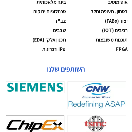
אוטומוטיב
בינה מלאכותית
בטחון, תעופה וחלל
‫טכנולוגיות ירוקות‬
‫יצור (‪(FABs‬‬
‫צב"ד‬
‫רכיבים‬ (IOT)
‫שבבים‬
‫תוכנות משובצות‬
‫תכנון אלק' (‪(EDA‬‬
‫‪FPGA‬‬
‫ ‪וזכרונות IPs‬‬
השותפים שלנו