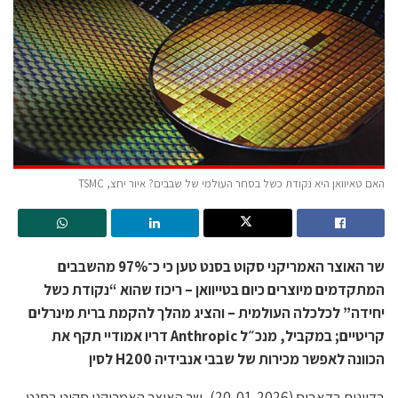
האם טאיוואן היא נקודת כשל בסחר העולמי של שבבים? איור יחצ, TSMC
שר האוצר האמריקני סקוט בסנט טען כי כ־97% מהשבבים
המתקדמים מיוצרים כיום בטייוואן – ריכוז שהוא “נקודת כשל
יחידה” לכלכלה העולמית – והציג מהלך להקמת ברית מינרלים
קריטיים; במקביל, מנכ״ל Anthropic דריו אמודיי תקף את
הכוונה לאפשר מכירות של שבבי אנבידיה H200 לסין
בדיונים בדאבוס (20-01-2026), שר האוצר האמריקני סקוט בסנט