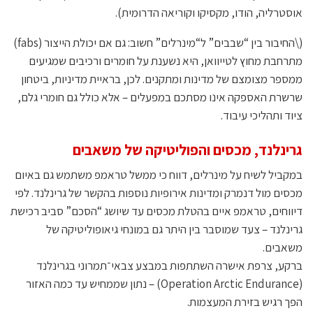
אוסטרליה, הודו, מקסיקו וקוריאה הדרומית).
(\החיבור בין “שבבים” ל“מינרלים” חשוב: גם אם יכולת הייצור (fabs)
מתרחבת מחוץ לטייוואן, היא נשענת על חומרים ורכיבים שמגיעים
ממספר מצומצם של מדינות ומתקנים. לכן, בראיית מדיניות, ביטחון
שרשרת האספקה אינו מסתכם במפעלים – אלא כולל גם חומרי גלם,
ציוד ותהליכי עיבוד.
גרינלנד, מכסים והפוליטיקה של משאבים
במקביל לשיח על מינרלים, דווח כי ממשל טראמפ משתמש גם באיום
מכסים מול דנמרק ומדינות אירופיות נוספות בהקשר של גרינלנד. לפי
דיווחים, טראמפ איים בהטלת מכסים עד שיושג “הסכם” סביב רכישת
גרינלנד – צעד שמוסבר בין היתר גם במונחי גיאופוליטיקה של
משאבים.
ברקע, צרפת אישרה השתתפות במבצע צבאי־תמרוני בגרינלנד
(Operation Arctic Endurance) – נתון שממחיש עד כמה האזור
הפך רגיש בזירת המעצמות.