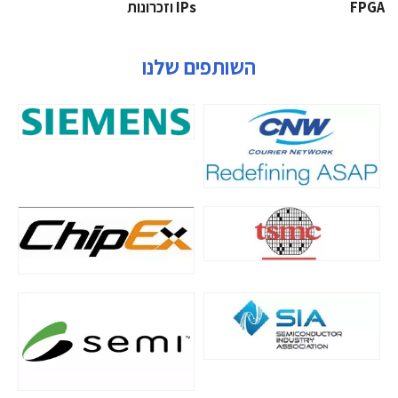
‫‪FPGA‬‬
‫ ‪וזכרונות IPs‬‬
השותפים שלנו