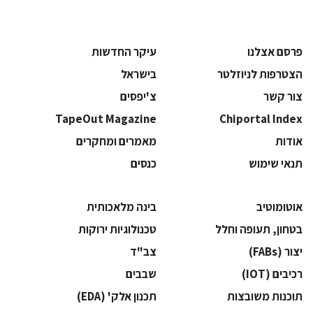
פרסם אצלנו
עיקר החדשות
הצטרפות לניוזלטר
בישראל
צור קשר
צ'יפסים
TapeOut Magazine
Chiportal Index
אודות
מאמרים ומחקרים
תנאי שימוש
כנסים
אוטומוטיב
בינה מלאכותית
בטחון, תעופה וחלל
‫טכנולוגיות ירוקות‬
‫יצור (‪(FABs‬‬
‫צב"ד‬
‫רכיבים‬ (IOT)
‫שבבים‬
‫תוכנות משובצות‬
‫תכנון אלק' (‪(EDA‬‬