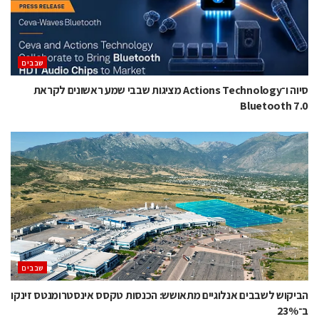
‫שבבים‬
סיוה ו־Actions Technology מציגות שבבי שמע ראשונים לקראת
Bluetooth 7.0
‫שבבים‬
הביקוש לשבבים אנלוגיים מתאושש: הכנסות טקסס אינסטרומנטס זינקו
ב־23%