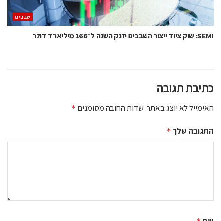
‫שבבים‬
SEMI: שוק ציוד ייצור השבבים יזנק השנה ל־166 מיליארד דולר
כתיבת תגובה
האימייל לא יוצג באתר.
שדות החובה מסומנים
*
התגובה שלך
*