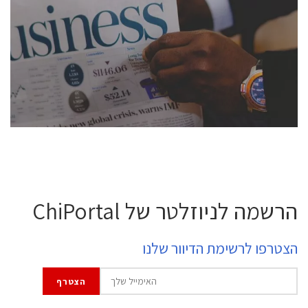
conference is intended for everyone involved in the
semiconductor industry, including engineers,
professional experts, and senior executives.
לחץ לפרטים
הרשמה לניוזלטר של ChiPortal
הצטרפו לרשימת הדיוור שלנו