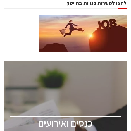
לחצו למשרות פנויות בהייטק
כנסים ואירועים
כנס ChipEx2026 יערך ב-12-13 במאי, 2026. הכנס מיועד
לכל העוסקים בתעשיית הסמיקונדקטור כולל מהנדסים,
מומחים מקצועיים ובכירים.
כנסים ואירועים
ChipEx2026 will be held on May 12-13, 2026. The