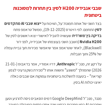
שבבי אנבידיה H200 לסין: בין תחרות למסוכנות
ביטחונית
בצד השני של אותה תמונת־על, הוויכוח על
ייצוא שבבי AI מתקדמים
לסין
התחמם. לפי רויטרס (19-12-2025), ממשל טראמפ פתח
בדיקה בין־משרדית
שעשויה להוביל לאישורי יצוא ראשונים לסין של
Nvidia H200
(השבב השני בעוצמתו של אנבידיה, לפני דור
Blackwell), לאחר שטראמפ אמר שיאפשר מכירות תוך גביית עמלה
של 25% ותוך הגבלות.
על רקע זה, מנכ״ל
Anthropic
, דריו אמודיי, אמר בדאבוס (21-01-
2026) שהמהלך “משוגע” והשווה אותו ל“מכירת נשק גרעיני לצפון
קוריאה” – בטענה להשלכות ביטחוניות עמוקות אם שבבים כאלה
יאיצו יכולות AI בסין.
מנגד, מנכ״ל Google DeepMind דמיס הסאביס ניסה להרגיע וטען
שחברות AI בסין מפגרות בכחצי שנה אחרי החזית המובילה במערב,