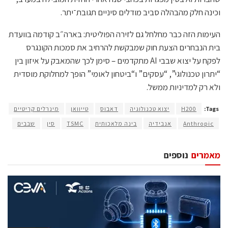
וכינה חלק מהבהלה סביב מודלים סיניים תגובת־יתר.
העימות הזה כבר מחלחל גם לזירה הפוליטית: בארה״ב קודמה בוועדת
בית הנבחרים הצעת חוק שמבקשת להרחיב את סמכות הקונגרס
לפקח על יצוא שבבי AI מתקדמים – סימן לכך שהמאבק על איזון בין
“יתרון טכנולוגי”, “עסקים” ו“ביטחון לאומי” הופך למחלוקת מוסדית
ולא רק למדיניות ממשל.
Tags:
H200
יצוא טכנולוגיה
דאבוס
טייוואן
מינרלים קריטיים
Anthropic
אנבידיה
בינה מלאכותית
TSMC
סין
שבבים
מאמרים
נוספים