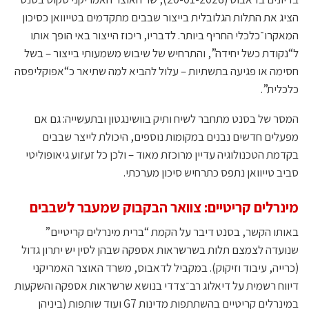
הציג את התלות הגלובלית בייצור שבבים מתקדמים בטייוואן כסיכון
המאקרו־כלכלי החריף ביותר. לדבריו, ריכוז הייצור באי הופך אותו
ל“נקודת כשל יחידה”, והתרחיש של שיבוש משמעותי בייצור – בשל
חסימה או פגיעה בתשתיות – עלול להביא למה שתיאר כ“אפוקליפסה
כלכלית”.
המסר של בסנט מתחבר לשיח ותיק בוושינגטון ובתעשייה: גם אם
מפעלים חדשים נבנים במקומות נוספים, היכולת לייצר שבבים
בקדמת הטכנולוגיה עדיין מרוכזת מאוד – ולכן כל זעזוע גיאופוליטי
סביב טייוואן נתפס כתרחיש סיכון מערכתי.
מינרלים קריטיים: צוואר הבקבוק שמעבר לשבבים
באותו הקשר, בסנט דיבר על הקמת “ברית מינרלים קריטיים”
שנועדה לצמצם תלות בשרשראות אספקה שבהן לסין יש יתרון גדול
(כרייה, עיבוד וזיקוק). במקביל לדאבוס, משרד האוצר האמריקני
דיווח רשמית על דיאלוג רב־צדדי בנושא שרשראות אספקה והשקעות
במינרלים קריטיים בהשתתפות מדינות G7 ועוד שותפות (ביניהן