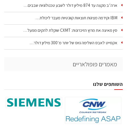
ארה״ב מקצה עד 874 מיליון דולר לשבע טכנולוגיות שבבים…
IBM וקידמה מציגות תוצאות קוונטיות מעבר ליכולת…
סין מאיצה את מרוץ הזיכרונות: CXMT שוקלת להקים מפעל…
אקסייט לאבס השלימה גיוס של יותר מ־300 מיליון דולר…
מאמרים פופולאריים
השותפים שלנו