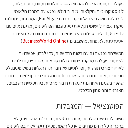
פעולה בתחומי הכלכלה הכחולה — טכנולוגיות ימיות, דיג, נמלים,
לוגיסטיקה ימית וחקלאות ימית. רודולפו נפגש עם המרכז הלאומי
לכלכלה כחולה בישראל וביקר בחברת Bar Algae, המפתחת פתרונות
מיקרו־אצות ליישומי חקלאות ימית. עבור הפיליפינים, מדינת איים עם
ענפי דיג, נמלים וספנות משמעותיים, מדובר בתחום בעל חשיבות
אסטרטגית לא פחות מהשבבים. (
BusinessWorld Online
)
המשלחת נפגשה גם עם רשות החדשנות, כדי לבחון אפשרויות
לשיתופי פעולה במחקר ופיתוח, קולות קוראים משותפים, וובינרים
לאיתור צורכי תעשייה, ופיילוטים של חברות ישראליות בפיליפינים. לפי
הדיווחים, אחד התחומים שעלו בדיונים הוא מחצבים קריטיים — תחום
שהפך בשנים האחרונות לנקודת חיבור מרכזית בין תעשיית השבבים,
האנרגיה והביטחון הכלכלי.
הפוטנציאל — והמגבלות
חשוב להדגיש: בשלב זה מדובר בפגישות ובבחינת אפשרויות, לא
בהכרזה על חוזים מחייבים או על הקמת פעילות ישראלית בפיליפינים.