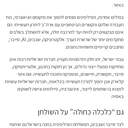
באזור.
במילים אחרות, הפיליפינים מנסים להפוך את מיקומם הגיאוגרפי, כוח
העבודה שלהם והקשרים הביטחוניים עם ארה״ב ליתרון תעשייתי. הם
אינם מבקשים רק להיות יעד להרכבה זולה, אלא להשתלב בשלבים
מתקדמים יותר של שרשרת הערך: אלקטרוניקה, שבבים, AI, סייבר,
מחצבים קריטיים ותשתיות נתונים.
עבור ישראל, זהו חלון הזדמנויות מעניין. חברות ישראליות רבות אינן
מחזיקות מפעלי ייצור גדולים, אך הן חזקות בתכנון, אלגוריתמיקה,
סייבר, תקשורת, חיישנים, פוטוניקה ותוכנה לתעשייה. אם אזור
קלארק אכן יהפוך למרכז תעשייתי בינלאומי, חברות ישראליות עשויות
למצוא בו שותפים לייצור, אינטגרציה, פיילוטים וגישה לשווקים
באסיה.
גם “כלכלה כחולה” על השולחן
לצד סייבר ושבבים, המשלחת הפיליפינית בחנה בישראל גם שיתופי