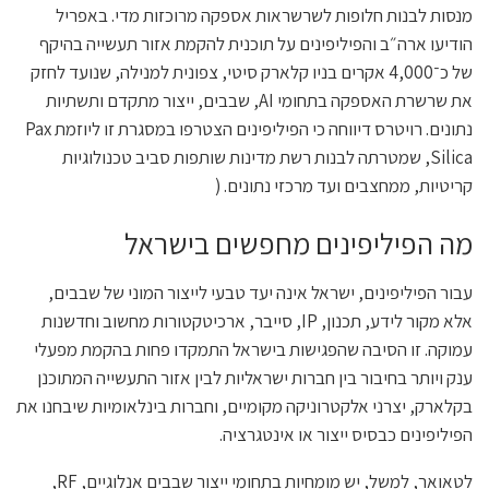
מנסות לבנות חלופות לשרשראות אספקה מרוכזות מדי. באפריל
הודיעו ארה״ב והפיליפינים על תוכנית להקמת אזור תעשייה בהיקף
של כ־4,000 אקרים בניו קלארק סיטי, צפונית למנילה, שנועד לחזק
את שרשרת האספקה בתחומי AI, שבבים, ייצור מתקדם ותשתיות
נתונים. רויטרס דיווחה כי הפיליפינים הצטרפו במסגרת זו ליוזמת Pax
Silica, שמטרתה לבנות רשת מדינות שותפות סביב טכנולוגיות
קריטיות, ממחצבים ועד מרכזי נתונים. (
מה הפיליפינים מחפשים בישראל
עבור הפיליפינים, ישראל אינה יעד טבעי לייצור המוני של שבבים,
אלא מקור לידע, תכנון, IP, סייבר, ארכיטקטורות מחשוב וחדשנות
עמוקה. זו הסיבה שהפגישות בישראל התמקדו פחות בהקמת מפעלי
ענק ויותר בחיבור בין חברות ישראליות לבין אזור התעשייה המתוכנן
בקלארק, יצרני אלקטרוניקה מקומיים, וחברות בינלאומיות שיבחנו את
הפיליפינים כבסיס ייצור או אינטגרציה.
לטאואר, למשל, יש מומחיות בתחומי ייצור שבבים אנלוגיים, RF,