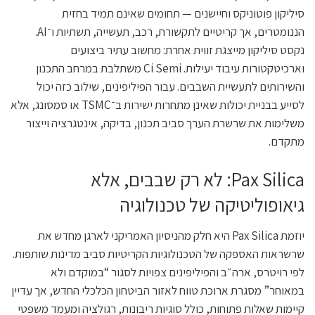
סיליקון פוטוניקס וחיישנים — תחומים שאינם תמיד בחזית
הננומטרים, אך קריטיים לתקשורת, רכב, תעשייה, תשתיות ו־AI.
נקסט סיליקון מייצגת זווית אחרת: מחשוב עתיר ביצועים
וארכיטקטורות עיבוד יעילות. Ci Semi משתלבת במרחב התכנון
והשירותים לתעשיית השבבים. עבור הפיליפינים, שילוב כזה יכול
לסייע בבניית יכולות שאינן מתחרות ישירות ב־TSMC או סמסונג, אלא
משלימות את שרשרת הערך סביב תכנון, בדיקה, אינטגרציה וייצור
מתקדם.
Pax Silica: לא רק שבבים, אלא
גיאופוליטיקה של טכנולוגיה
יוזמת Pax Silica היא חלק מהניסיון האמריקני לארגן מחדש את
שרשראות האספקה של הטכנולוגיות הקריטיות סביב מדינות שותפות.
לפי רויטרס, ארה״ב והפיליפינים צפויות לסגור “במוקדם ולא
במאוחר” מסגרת ארוכת טווח לאזור הביטחון הכלכלי החדש, אך עדיין
קיימות שאלות פתוחות, כולל סוגיות ריבונות, רגולציה ומעמד משפטי