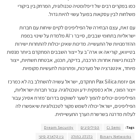
כמו במקרים רבים של דיפלומטיה טכנולוגית, המרחק בין ביקורי
משלחות לבין עסקאות בפועל עשוי להיות גדול.
עם זאת, עצם הבחירה של הפיליפינים לקיים שיחות עם חברות
ישראליות בתחומי שבבים, סייבר ו־AI מלמדת על שינוי במפת
ההזדמנויות של התעשייה. מדינות שאינן יכולות להתחרות ישירות
בטייוואן, קוריאה או ארה״ב על ייצור השבבים המתקדם ביותר מנסות
לבנות נישות אחרות: הרכבה, בדיקה, תכנון, אבטחת תשתיות, ייצור
מיוחד, אינטגרציה של מערכות, ופתרונות לתעשיות מקומיות.
אם יוזמת Pax Silica תתקדם, ישראל עשויה להשתלב בה לא כמרכז
ייצור המוני, אלא כספקית ידע וטכנולוגיה. עבור חברות ישראליות,
הפיליפינים יכולים להפוך לשער לשווקים בדרום־מזרח אסיה; עבור
הפיליפינים, ישראל יכולה לשמש מקור לטכנולוגיות שיאפשרו לה
לעלות מדרגה בשרשרת הערך התעשייתית.
Tags:
Ci Semi
הפיליפינים
Dream Security
Binary Networks
כלכלה כחולה
ניו קלארק סיטי