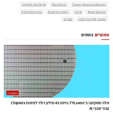
Tower Semiconductor
Pax Silica
שרשראות אספקה
Next Silicon
סייבר
רשות החדשנות
בינה מלאכותית
טאואר סמיקונדקטור
שבבים
מאמרים
נוספים
השקעות
ויולה משקיעה ב־TYLsemi: גייסה 43 מיליון דולר לפיתוח Chiplets
עבור שבבי AI