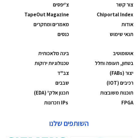
צור קשר
צ'יפסים
TapeOut Magazine
Chiportal Index
אודות
מאמרים ומחקרים
תנאי שימוש
כנסים
אוטומוטיב
בינה מלאכותית
בטחון, תעופה וחלל
‫טכנולוגיות ירוקות‬
‫יצור (‪(FABs‬‬
‫צב"ד‬
‫רכיבים‬ (IOT)
‫שבבים‬
‫תוכנות משובצות‬
‫תכנון אלק' (‪(EDA‬‬
‫‪FPGA‬‬
‫ ‪וזכרונות IPs‬‬
השותפים שלנו