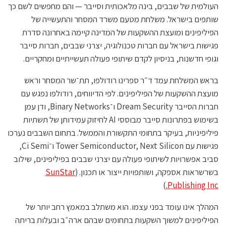
העולמית של שבבים, בינה מלאכותית וסייבר — והם מחפשים לשם כך
שותפים בישראל. משלחת מטעם משרד המסחר והתעשייה של
הפיליפינים ומועצת ההשקעות של המדינה קיימה באחרונה סדרת
פגישות בישראל עם חברות טכנולוגיה, יצרני שבבים, חברות סייבר
וגופי חדשנות, בניסיון לקדם שיתופי פעולה תעשייתיים ומחקריים.
בראש המשלחת עמד ד״ר ספרינו רודולפו, תת־שר המסחר וראש
מועצת ההשקעות של הפיליפינים. לפי הדיווחים, רודולפו נפגש עם
חברות הסייבר Dream Security ו־Binary Networks, ודן עמן
בשימוש בפתרונות סייבר מבוססי AI לחיזוק עמידותן של תשתיות
פיליפיניות, בעיקר בתחומי התקשורת והממשל. בתחום השבבים נערכו
פגישות עם Tower Semiconductor, Next Silicon ו־Ci Semi,
סביב אפשרויות לשיתופי פעולה עם יצרני שבבים בפיליפינים, שילוב
בשרשראות אספקה, ושותפויות ייצור או תכנון. (
SunStar
)
Publishing Inc.
המהלך אינו עומד בפני עצמו. הוא משתלב במאמץ רחב יותר של
הפיליפינים למשוך השקעות בתחומים שבהם ארה״ב ובעלות בריתה