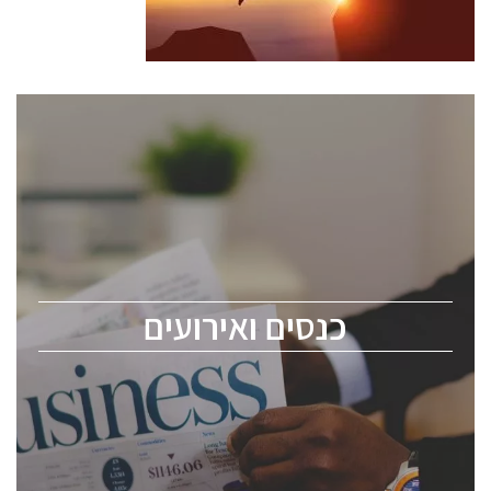
כנסים ואירועים
כנס ChipEx2026 יערך ב-12-13 במאי, 2026. הכנס מיועד
לכל העוסקים בתעשיית הסמיקונדקטור כולל מהנדסים,
מומחים מקצועיים ובכירים.
כנסים ואירועים
ChipEx2026 will be held on May 12-13, 2026. The
conference is intended for everyone involved in the
semiconductor industry, including engineers,
professional experts, and senior executives.