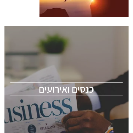
כנסים ואירועים
כנס ChipEx2026 יערך ב-12-13 במאי, 2026. הכנס מיועד
לכל העוסקים בתעשיית הסמיקונדקטור כולל מהנדסים,
מומחים מקצועיים ובכירים.
כנסים ואירועים
ChipEx2026 will be held on May 12-13, 2026. The
conference is intended for everyone involved in the
semiconductor industry, including engineers,
professional experts, and senior executives.