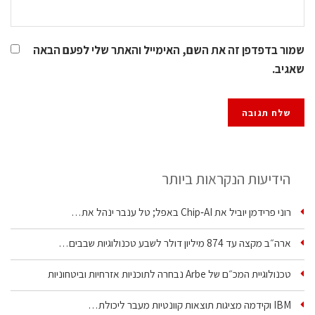
שמור בדפדפן זה את השם, האימייל והאתר שלי לפעם הבאה
שאגיב.
הידיעות הנקראות ביותר
רוני פרידמן יוביל את Chip‑AI באפל; טל ענבר ינהל את…
ארה״ב מקצה עד 874 מיליון דולר לשבע טכנולוגיות שבבים…
טכנולוגיית המכ״ם של Arbe נבחרה לתוכניות אזרחיות וביטחוניות
IBM וקידמה מציגות תוצאות קוונטיות מעבר ליכולת…