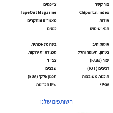
צור קשר
צ'יפסים
TapeOut Magazine
Chiportal Index
אודות
מאמרים ומחקרים
תנאי שימוש
כנסים
אוטומוטיב
בינה מלאכותית
בטחון, תעופה וחלל
‫טכנולוגיות ירוקות‬
‫יצור (‪(FABs‬‬
‫צב"ד‬
‫רכיבים‬ (IOT)
‫שבבים‬
‫תוכנות משובצות‬
‫תכנון אלק' (‪(EDA‬‬
‫‪FPGA‬‬
‫ ‪וזכרונות IPs‬‬
השותפים שלנו