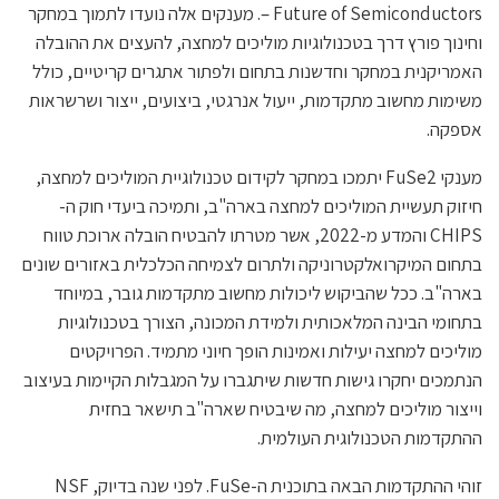
– Future of Semiconductors. מענקים אלה נועדו לתמוך במחקר
וחינוך פורץ דרך בטכנולוגיות מוליכים למחצה, להעצים את ההובלה
האמריקנית במחקר וחדשנות בתחום ולפתור אתגרים קריטיים, כולל
משימות מחשוב מתקדמות, ייעול אנרגטי, ביצועים, ייצור ושרשראות
אספקה.
מענקי FuSe2 יתמכו במחקר לקידום טכנולוגיית המוליכים למחצה,
חיזוק תעשיית המוליכים למחצה בארה"ב, ותמיכה ביעדי חוק ה-
CHIPS והמדע מ-2022, אשר מטרתו להבטיח הובלה ארוכת טווח
בתחום המיקרואלקטרוניקה ולתרום לצמיחה הכלכלית באזורים שונים
בארה"ב. ככל שהביקוש ליכולות מחשוב מתקדמות גובר, במיוחד
בתחומי הבינה המלאכותית ולמידת המכונה, הצורך בטכנולוגיות
מוליכים למחצה יעילות ואמינות הופך חיוני מתמיד. הפרויקטים
הנתמכים יחקרו גישות חדשות שיתגברו על המגבלות הקיימות בעיצוב
וייצור מוליכים למחצה, מה שיבטיח שארה"ב תישאר בחזית
ההתקדמות הטכנולוגית העולמית.
זוהי ההתקדמות הבאה בתוכנית ה-FuSe. לפני שנה בדיוק, NSF