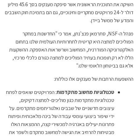
השיקה את התוכנית הראשונית אשר סיפקה מענקים בסך 45.6 מיליון
דולר ל-24 פרויקטים מחקריים וחינוכיים, גם הם בתמיכת חוק השבבים
והמדע של ממשל ביידן.
מנהל ה-NSF, סתרמאן פנצ'נתן, אמר כי "החדשנות במחקר
המוליכים למחצה היא קריטית לתחרותיות העולמית שלנו בתחום
האלקטרוניקה המודרנית, המחשוב ושרשראות האספקה. ההשקעות
הללו לא רק תומכות בעתיד המוליכים למחצה כגורם כלכלי מרכזי,
אלא גם בביטחון הלאומי שלנו."
ההשפעות הרחבות של מענקים אלו כוללות:
טכנולוגיות מחשוב מתקדמות
: הפרויקטים שואפים לפתח
טכנולוגיות מתקדמות כגון מוליכים-למחצה דקיקים,
עיצובים חדשניים של שבבים ואלגוריתמים מתקדמים. על
ידי שיפור ביצועי עומסי עבודה של בינה מלאכותית ופיתוח
פתרונות יעילים באנרגיה למכשירי קצה, ההמצאות האלו
מבטיחות להרחיב את הגישה למחשוב מתקדם ולשפר את