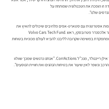
דה זו הופכת את הטכנולוגיה שפותחה על
פות אסטרטגית עם סטארט-אפים מלהיבים שיכולים להאיץ את
היותנו מוביל טכנולוגי בתעשיית הרכב", אמר אלכסנדר פטרובסקי, ראש Volvo Cars Tech Fund.
פן מושלם ומתמקדת במשימה שקרובה לליבנו: להביא לעולם מכוניות בטוחות
"לנו ולוולוו יש ערך משותף – בטיחות", מסר אילן ריינגולד, מנכ"ל CorrActions. "אנחנו נרגשים שמכך שוולוו
הרכב ונשפר לאין שיעור את בטיחות הנהגים ואת חוויית הנוסעים".