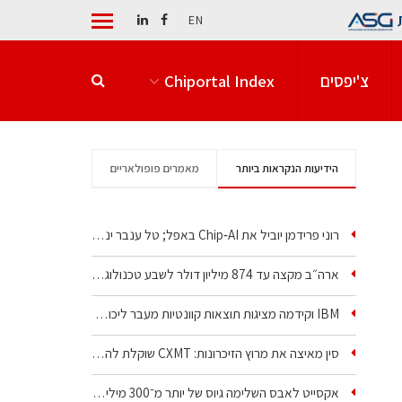
EN
צ'יפסים
Chiportal Index
הידיעות הנקראות ביותר
מאמרים פופולאריים
רוני פרידמן יוביל את Chip‑AI באפל; טל ענבר ינהל את…
ארה״ב מקצה עד 874 מיליון דולר לשבע טכנולוגיות שבבים…
IBM וקידמה מציגות תוצאות קוונטיות מעבר ליכולת…
סין מאיצה את מרוץ הזיכרונות: CXMT שוקלת להקים מפעל…
אקסייט לאבס השלימה גיוס של יותר מ־300 מיליון דולר…