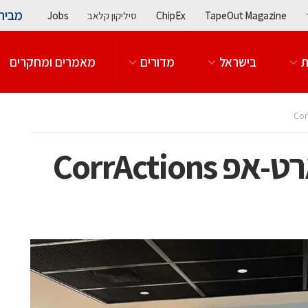
מבית
TapeOut Magazine
ChipEx
סיליקון קלאב
Jobs
ת
בישראל
מדורים
מאמרים ומחקרים
CorrActio