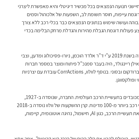
Cor עושה שימוש בחיישני תנועה הנמצאים בכל מכשיר דיגיטלי והיא מאפשרת ליצרני
 דוגמת עייפות, חוסר תשומת לב, השפעות של אלכוהול וסמים
בוהה ועושה שימוש בנתונים הנמצאים כבר בכלי רכב ללא צורך
צע פעולות דוגמת הגבלת מהירות והגדלת מרחק הבלימה בכדי
CorrActions, שמעסיקה 15 עובדים, נוסדה בשנת 2019 ע"י ד"ר אלדד הוכמן, ניורו-פסיכולוג ומדען, וצבי
אילן ריינגולד, היה בעבר סמנכ"ל פיתוח ומוצר במספר חברות
סטארט-אפ ולאחר מכן מנהל עסקי בכיר בברודקום ובסוני. בנוסף לוולוו, CorrActions עובדת עם יצרניות
 ופולקסווגן.
וולוו היא אחד ממותגי הפרמיום הידועים והמכובדים בתעשיית הרכב העולמית. החברה, שנוסדה ב-1927,
מכרה בשנת 2022 למעלה מ-615,000 כלי רכב ביותר מ-100 מדינות. קרן ההשקעות של וולוו נוסדה ב-2018
כדי להשקיע בטכנולוגיות וחברות שמשנות את תעשיית הרכב, כגון AI, חישמול, נהיגה אוטונומית, קיימות,
נגשו, היכולת להבין את הלך הרוח של הנהג היא קריטית", אמר אסא