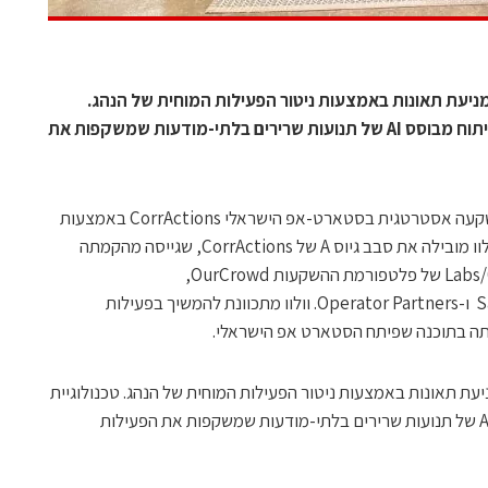
ניעת תאונות באמצעות ניטור הפעילות המוחית של הנהג.
טכנולוגיית התוכנה של החברה מבצעת ניתוח מבוסס AI של תנועות שרירים בלתי-מודעות שמשקפות את
יצרנית המכוניות השבדית וולוו משקיעה השקעה אסטרטגית בסטארט-אפ הישראלי CorrActions באמצעות
קרן ההשקעות Volvo Cars Tech Fund. וולוו מובילה את סבב גיוס A של CorrActions, שגייסה מהקמתה
בסיד ופרה סיד 2.7 מיליון דולר מחממת Labs/02 של פלטפורמת ההשקעות OurCrowd,
קרן VentureIsrael, הקרן היפנית Samurai ו-Operator Partners. וולוו מתכוונת להמשיך בפעילות
עת תאונות באמצעות ניטור הפעילות המוחית של הנהג. טכנולוגיית
התוכנה של החברה מבצעת ניתוח מבוסס AI של תנועות שרירים בלתי-מודעות שמשקפות את הפעילות