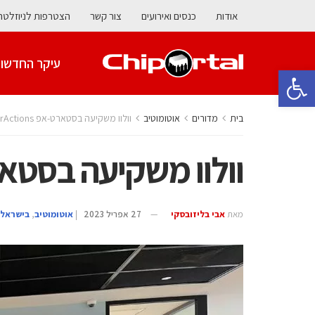
אודות
כנסים ואירועים
צור קשר
הצטרפות לניוזלטר
עיקר החדשו
פתח סרגל נגישות
בית
מדורים
אוטומוטיב
וולוו משקיעה בסטארט-אפ CorrActions
וולוו משקיעה בסטארט-אפ ns
מאת
אבי בליזובסקי
27 אפריל 2023
|
אוטומוטיב
,
בישראל