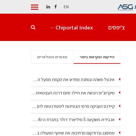
EN
צ'יפסים
Chiportal Index
הידיעות הנקראות ביותר
מאמרים פופולאריים
אינטל משהה ובוחנת מחדש את הקמת מפעל הענק שלה בקריית גת
מיקרוצ’יפ רוכשת את היילו: סיום דרכה העצמאית של אחת…
קיידנס העניקה פרסי הצטיינות לסטודנטיות להנדסת חשמל ופיזיקה
אנבידיה משקיעה 5 מיליארד דולר בחברת ה-AI של איליה סוצקבר
סמסונג וברודקום מרחיבות את שיתוף הפעולה בשבבי AI…