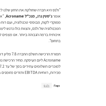
"ולנס היא חברה שחולקת את החזון שלנו ל
אומר
ג'סטין גרג, מנכ"ל
Acroname
, "א
ממוקדי לקוח, מבוססי טכנולוגיה, ועם רוח
הטכנולוגיה של ולנס, והצוות כולו נרגש ל
איכותית ברמה הגבוהה ביותר. אנו מצפים 
בתחום".
Acroname ליום העיסקה. מחיר הרכ
מכירות, רווחיות EBITDA ותזרים מזומנים בשנים 2024 – 2025, וכן בפיתוח מוצר מסויים עד יוני 2026.
Tags:
ולנס