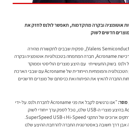
 בטכנולוגיות אוטומציה ובקרה מתקדמות, תאפשר לולנס לחזק את
מוצרים חדשים לשוק
חברת ולנס סמיקונדקטור (Valens Semiconductor, NYSE:VLN), ספקית שבבים לתקשורת מהירה
בתעשיות האודיו-וידאו והרכב, מודיעה על רכישת Acroname, חברה המתמחה בטכנולוגיות אוטומציה ובקרה
לנס בשוק התעשייתי עם היצע מוצרים הוליסטי וממוקד
בטכנולוגיית USB הפופולרית. הסינרגיה בין הטכנולוגיה והמומחיות הייחודית של Acroname עם שבבי הארכת
ללקוחות החברה להאיץ את הפיתוח ואת כניסתם של מוצרים חדשניים
 מסר:
"אנו נרגשים לקבל את פני Acroname לחברת ולנס. על-ידי
שילוב הטכנולוגיה והמומחיות של Acroname בהיצע מוצרי ה-USB שלנו, נוכל לספק ערך ייחודי לשוק
התעשייתי, ולאפשר תקשורת איכותית ולמרחקים ארוכים של התקני Hi-Speed ​​ו-SuperSpeed ​​USB.
ונה שלנו, מהווה אבן דרך חשובה באסטרטגית החברה להרחבת ההיצע שלנו