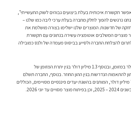
אפשר תקשורת איכותית בעלת ביצועים גבוהים לשוק התעשייתי",
נחנו נרגשים להפוך לחלק מחברה בעלת ערכי ליבה כמו שלנו –
 חזקה של חדשנות. המוצרים שלנו ישלימו בצורה מושלמת את
יצור מוצרים המשלבים אוטומציה עשירה בנתונים עם תקשורת
לתרום להצלחת החברה ולסייע בביסוס מעמדה של ולנס כמובילה
תמורת הרכישה תשלם החברה 7.8 מליון דולר במזומן, ובנוסף 1.3 מיליון דולר בגין יתרת המזומן של
ישה נתון להתאמות הנדרשות בגין ההון החוזר. בנוסף, החברה תשלם
למוכרים תשלומים עתידים בסך של עד 7.2 מיליון דולר, המותנים בהשגת יעדים פיננסיים מסויימים, הכוללים