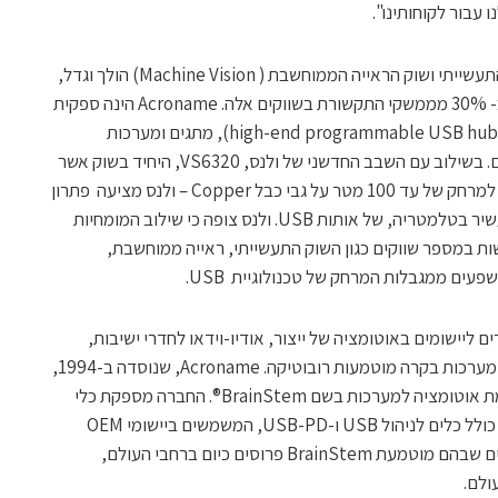
עבור לקוחותינו".
השימוש במצלמות מבוססות USB בשוק התעשייתי ושוק הראייה הממוחשבת ( Machine Vision) הולך וגדל,
כאשר מצלמות USB3 Vision מהוות כבר כ- 30% מממשקי התקשורת בשווקים אלה. Acroname הינה ספקית
מובילה של רכזות USB הניתנות לתכנות (high-end programmable USB hubs), מתגים ומערכות
אוטומציה לבדיקה עבור יישומים תעשייתיים. בשילוב עם השבב החדשני של ולנס, VS6320, היחיד בשוק אשר
מאפשר תקשורת של SuperSpeed ​​USB למרחק של עד 100 מטר על גבי כבל Copper – ולנס מציעה פתרון
הוליסטי הכולל הן הרחקה והן מיתוג מלא, עשיר בטלמטריה, של אותות USB. ולנס צופה כי שילוב המומחיות
זדמנויות חדשות במספר שווקים כגון השוק התעשייתי, ראייה ממוחשבת,
פעים ממגבלות המרחק של טכנולוגיית USB.
וצרים ליישומים באוטומציה של ייצור, אודיו-וידאו לחדרי ישיבות,
שירותי IT מנוהלים, ניהול מכשירים ניידים ומערכות בקרה מוטמעות רובוטיקה. Acroname, שנוסדה ב-1994,
פועלת מבולדר, קולורדו, ופיתחה פלטפורמת אוטומציה למערכות בשם BrainStem®. החברה מספקת כלי
חומרה ותוכנה מודולריים וניתנים להרחבה, כולל כלים לניהול USB ו-USB-PD, המשמשים ביישומי OEM
ברחבי העולם. למעלה מ-400,000 מכשירים שבהם מוטמעת BrainStem פרוסים כיום ברחבי העולם,
ולם.