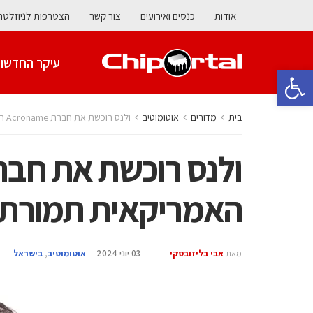
אודות
כנסים ואירועים
צור קשר
הצטרפות לניוזלטר
עיקר החדשו
פתח סרגל נגישות
בית
מדורים
אוטומוטיב
ולנס רוכשת את חברת Acroname האמריקאית תמורת כ-9 מיליון דולר
האמריקאית תמורת כ-9 מיליון ד
מאת
אבי בליזובסקי
03 יוני 2024
|
אוטומוטיב
,
בישראל