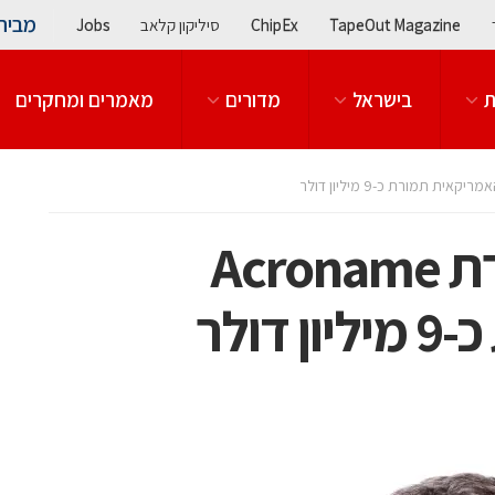
מבית
TapeOut Magazine
ChipEx
סיליקון קלאב
Jobs
ת
בישראל
מדורים
מאמרים ומחקרים
ולנס רוכשת את חברת Acroname
ולר