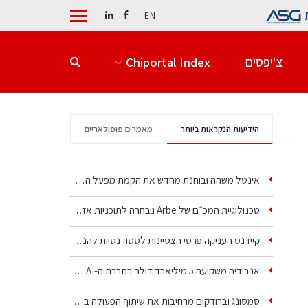
EN
צ'יפסים
Chiportal Index
הידיעות הנקראות ביותר
מאמרים פופולאריים
אינטל משהה ובוחנת מחדש את הקמת מפעל הענק שלה בקריית גת
טכנולוגיית המכ״ם של Arbe נבחרה לתוכניות אזרחיות וביטחוניות
קיידנס העניקה פרסי הצטיינות לסטודנטיות להנדסת חשמל ופיזיקה
אנבידיה משקיעה 5 מיליארד דולר בחברת ה-AI של איליה סוצקבר
סמסונג וברודקום מרחיבות את שיתוף הפעולה בשבבי AI…