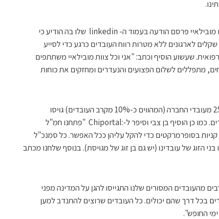
נו.
פרופ' אמנון שעשוע, מנכ"ל חברת השבבים מובילאיי פרסם הודעה בעמוד ה- linkedin שלו בה הודיע כי
לאיי תעביר באופן מיידי 5 מיליון שקלים לארגונים ללא מטרות רווח העובדים כרגע כדי לסייע
ואית. שעשוע הוסיף וכתב: "אני וכל צוות מובילאיי משתתפים
ם, מתפללים לשלום הפצועים והנעדרים ומחזקים את כוחות
גדעון בן צבי, מנכ"ל חברת וואלנס מסר כי 25 מעובדי החברה (המהווים כ-10% מקרב העובדים) גויסו
למילואים, בינהם כעשרה קצינים ושני מג"דים. כמו כן הוסיף בן צבי וסיפר ל-:Chiportal "פתחנו חמ"ל
קניות בסופרמרקטים כדי להקל עליהן ככל האפשר. כל סמנכ"ל
ני הזוג של עובדינו (יש גם בן זוג של מגויסת). בנוסף שלחנו מכתב
"רבים מהעובדים המסורים שלנו התגייסו להגן על המדינה מפני
רים בכל דרך שהם יכולים. כל העובדים שרוצים להתנדב למען
ימי החופש".