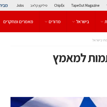
מבית
TapeOut Magazine
ChipEx
סיליקון קלאב
Jobs
ת
בישראל
מדורים
מאמרים ומחקרים
תי בישראל
מות למאמץ