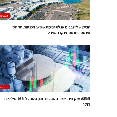
‫שבבים‬
הביקוש לשבבים אנלוגיים מתאושש: הכנסות טקסס
אינסטרומנטס זינקו ב־23%
‫שבבים‬
SEMI: שוק ציוד ייצור השבבים יזנק השנה ל־166 מיליארד
דולר