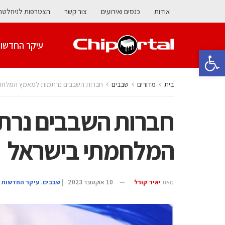
אודות
כנסים ואירועים
צור קשר
הצטרפות לניוזלטר
עיקר החדשו
פתח סרגל נגישות
בית
מדורים
‫שבבים‬
חברות השבבים נרתמות למאמץ המלחמ
חברות השבבים נרת
המלחמתי בישראל
מאת
יאיר קורל
10 אוקטובר 2023
|
‫שבבים‬
,
עיקר החדשות