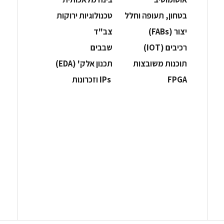
בטחון, תעופה וחלל
‫טכנולוגיות ירוקות‬
‫יצור (‪(FABs‬‬
‫צב"ד‬
‫רכיבים‬ (IOT)
‫שבבים‬
‫תוכנות משובצות‬
‫תכנון אלק' (‪(EDA‬‬
‫‪FPGA‬‬
‫ ‪וזכרונות IPs‬‬