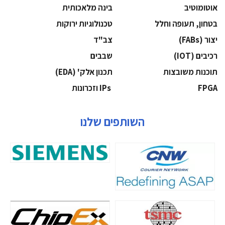
אוטומוטיב
בינה מלאכותית
בטחון, תעופה וחלל
‫טכנולוגיות ירוקות‬
‫יצור (‪(FABs‬‬
‫צב"ד‬
‫רכיבים‬ (IOT)
‫שבבים‬
‫תוכנות משובצות‬
‫תכנון אלק' (‪(EDA‬‬
‫‪FPGA‬‬
‫ ‪וזכרונות IPs‬‬
השותפים שלנו