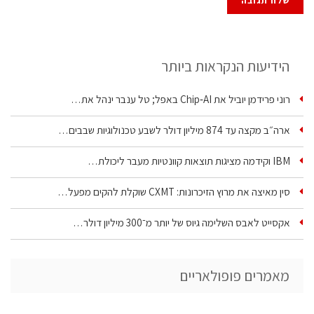
הידיעות הנקראות ביותר
רוני פרידמן יוביל את Chip‑AI באפל; טל ענבר ינהל את…
ארה״ב מקצה עד 874 מיליון דולר לשבע טכנולוגיות שבבים…
IBM וקידמה מציגות תוצאות קוונטיות מעבר ליכולת…
סין מאיצה את מרוץ הזיכרונות: CXMT שוקלת להקים מפעל…
אקסייט לאבס השלימה גיוס של יותר מ־300 מיליון דולר…
מאמרים פופולאריים