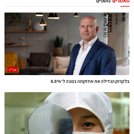
מאמרים
נוספים
‫צב"ד‬
בלקרוק הגדילה את אחזקתה בנובה ל־6.8%