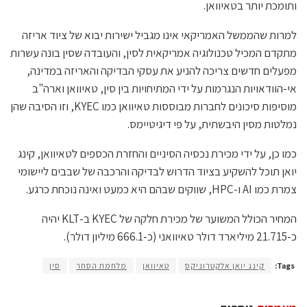
ותומכת יותר בטאיוואן.
למרות שהממשל האמריקאי אינו מגביל ישירות יבוא של ציוד אריזה
מתקדם המכיל טכנולוגיה אמריקאית לסין, והעובדה שסין בונה עשרות
מפעלים חדשים צריכה להניע את עסקי הבדיקה והאריזה במדינה,
אי-הוודאויות הנגרמות על ידי המתיחויות בין סין, טאיוואן וארה"ב
מוסיפות סיכונים לחברות מבוססות טאיוואן כמו KYEC, וזו הסיבה שהן
נמלטות מסין היבשתית, על פי דיגיטיימס.
כמו כן, על ידי מכירת נכסיה הסיניים והחזרת הכספים לטאיוואן, קינג
יואן תוכל להשקיע בציוד הדרוש לבדיקה והרכבה של שבבים ליישומי
צמרת כמו AI ו-HPC, שווקים שבהם היא כמעט ואינה נוכחת כרגע.
המחיר הכולל המשוער של מכירת חלקה של KYEC ב-KLT יהיה
כ-21.715 מיליארד דולר טאיוואני (כ-666.1 מיליון דולר).
Tags:
קינג יואן אלקטרוניקס
טאיוואן
מלחמת הסחר
סין