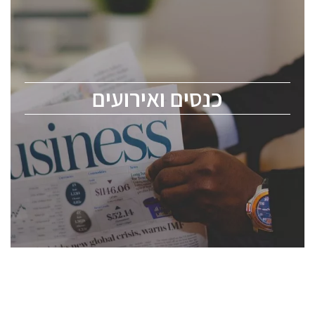
כנסים ואירועים
כנס ChipEx2026 יערך ב-12-13 במאי, 2026. הכנס מיועד
לכל העוסקים בתעשיית הסמיקונדקטור כולל מהנדסים,
מומחים מקצועיים ובכירים.
כנסים ואירועים
ChipEx2026 will be held on May 12-13, 2026. The
conference is intended for everyone involved in the
semiconductor industry, including engineers,
professional experts, and senior executives.
לחץ לפרטים