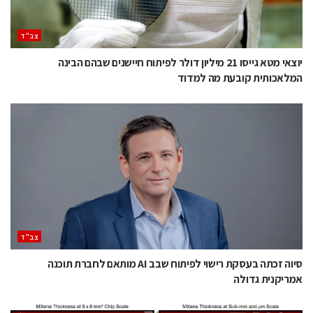
‫צב"ד‬
יוצאי מטא גייסו 21 מיליון דולר לפיתוח חיישנים שבהם הבינה
המלאכותית קובעת מה למדוד
‫צב"ד‬
סיוה זכתה בעסקת רישוי לפיתוח שבב AI מותאם לחברת תוכנה
אמריקנית גדולה