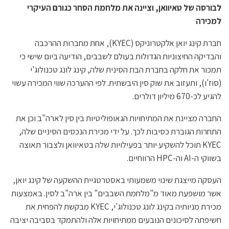
לבורסה של טאיוואן, וציינה את מלחמת הסחר כגורם העיקרי
למכירה
חברת קינג יואן אלקטרוניקס (KYEC), אחת מחברות ההרכבה
והבדיקה החיצוניות הגדולות בעולם לשבבים, הודיעה ביום שישי כי
תמכור את חלקה בחברת הבת הסינית שלה, קינג לונג טכנולוג'י
(סוז'ו), ותעזוב את שוק סין היבשתית. לפי ההערכה שווי המכירה עשוי
להגיע לכ-670 מיליון דולרים.
החברה מציינת את המתיחויות הגאופוליטיות בין סין לארה"ב וכן את
התחרות הגוברת כסיבות לכך. על ידי מכירת הנכסים הסיניים שלה,
KYEC תוכל להשקיע יותר בפעילויות שלה בטאיוואן ולצבור תאוצה
בשווקי ה-AI וה-HPC הרווחיים.
העסקה מייצגת שינוי משמעותי באסטרטגיית ההשקעה של קינג יואן,
אשר מושפעת מאוד מ"מלחמת השבבים" בין ארה"ב לסין. באמצעות
מכירת מניותיה בקינג לונג טכנולוג'י, KYEC מבקשת להפחית את
חשיפתה לסיכונים הנובעים ממתיחויות אלה ולהתמקד בסביבה יציבה