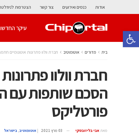
אודות
כנסים ואירועים
צור קשר
הצטרפות לניוזלטר
עיקר החדשו
פתח סרגל נגישות
בית
מדורים
אוטומוטיב
חברת וולוו פתרונות אוטונומיים ח
חברת וולוו פתרונות
הסכם שותפות עם ה
פורטליקס
מאת
אבי בליזובסקי
03 מרץ 2021
|
אוטומוטיב
,
בישראל