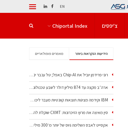
EN
צ'יפסים
Chiportal Index
הידיעות הנקראות ביותר
מאמרים פופולאריים
רוני פרידמן יוביל את Chip‑AI באפל; טל ענבר ינהל את…
ארה״ב מקצה עד 874 מיליון דולר לשבע טכנולוגיות שבבים…
IBM וקידמה מציגות תוצאות קוונטיות מעבר ליכולת…
סין מאיצה את מרוץ הזיכרונות: CXMT שוקלת להקים מפעל…
אקסייט לאבס השלימה גיוס של יותר מ־300 מיליון דולר…