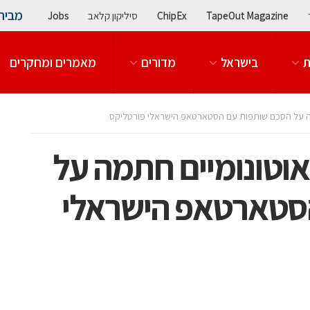
מבית
TapeOut Magazine
ChipEx
סיליקון קלאב
Jobs
ת
בישראל
מדורים
מאמרים ומחקרים
תמה על הסכם שותפות עם הסטארטאפ הישראלי פורטליקס
 אוטונומיים חתמה על
סטארטאפ הישראלי