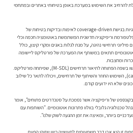
ולת להרחיב את השימוש במערכת באופן בטיחותי באתרים ובמתחמי
פורטליקס היא חלוצה במסחור של מתודולוגיות בגישת coverage-driven לאימות ובדיקות בטיחות של
פלטפורמת וריפיקציה חדשנית המשתמשת באוטומציה חכמה וכלי
ליוני תרחישי נהיגה, על מנת לגלות באגים ומקרי קיצון, כולל
ת אוטונומיים תתאים במשותף את המערכת של פורטליקס ליישומה
כרות ומחצבות.
וולוו פתרונות אוטונומיים ופורטליקס ישתמשו בשפה הפתוחה לתיאור תרחישים (M-SDL), שפיתחה פורטליקס.
שפת M-SDL מפשטת את הלכידה (capture), השימוש החוזר והשיתוף של תרחישים, ויכולה לתאר כל שילוב
ונים שלא היו ידועים קודם.
 בקונספט של וריפיקציה אשר נסמכת על סטנדרטים פתוחים", אומר
וס ליליקוויסט Magnus Liljeqvist, מנהל טכנולוגיה גלובלי בוולוו פתרונות אוטונומיים. "השותפות עם
דכניים ביותר, ומאיצה את זמן ההגעה לשוק שלנו".
תפות זו היא אבן דרך משמעותית לתעשייה כיוון שזוהי הפעם