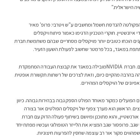
ה הישראלית."
הפקולטה להנדסת חשמל ומחשבים ע"ש ויטרבי: פרופ' מאיר
י איזנשטיין. חוקרי הטכניון הדגימו כאמור פיתוח ויקסלים
קנים הוכחו כטובים יותר מויקסלים מסחריים שבהם משתמשת חברת
תפת במאגד, בכל פרמטר שחשוב לפעולת השעון הזעיר.
המאגד מפתח גם ויקסלים לשימושים אחרים. חברת NVIDIAמובילה במאגד את קבוצת העבודה המתמקדת
הה בהרבה מהקיים כיום, וזאת לצרכים של רשתות תקשורת אופטית
אפיונים של הויקסלים המהירים.
ים הפועלים כמקור מאוחד הפולט הספק גבוה בבהירות גבוהה. כיוון
וצים. הראשון הוא מערך צפוף של ויקסלים הפולטים אור בצורה
ורנשטיין, והוא מתוכנן ומיושם בשיתוף פעולה הדוק עם חברת
 שגב. פרופסור שגב המציא את הלייזר הטופולוגי ועכשיו מפתח יחד
מהווים מקור אור רב עוצמה שחסין להפרעות חיצוניות.