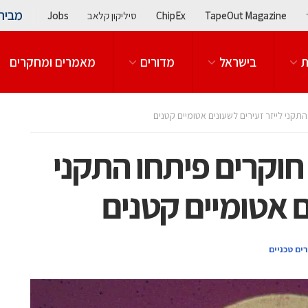
מבית
TapeOut Magazine
ChipEx
סיליקון קלאב
Jobs
ת
בישראל
מדורים
מאמרים ומחקרים
התקני לייזר זעירים לשעונים אטומיים קטנים
 חוקרים פיתחו התקני
ם אטומיים קטנים
ים טכניים