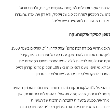
דגים כאמור ויקסלים לשעונים אטומיים זעירים, ולדברי פרופ'
תו של הטכניון לפתח כל סוג של ויקסל, ולא רק את אלה שהוגדרו
 אחרים שחשובים לתעשייה הישראלית."
לפסון למיקרואלקטרוניקה
להבאתו של תחום המיקרואלקטרוניקה לישראל אחראי במידה רבה פרופ' יצחק קדרון ז"ל, שהקים בשנת 1969
ון. שנים ספורות לאחר מכן, על רקע מלחמת יום כיפור, קיבל
ח טכנולוגיות לראיית לילה. אנשי המרכז סיפקו במהירות את
הטכנולוגיה, הישג שמיצב את המרכז כמשאב לאומי חיוני. מעט לפני מותו ב-1987 הספיק פרופ' קדרון לגייס
רכז למיקרואלקטרוניקה על שם וולפסון בטכניון.
ר כך, ב-2007, נחנך מרכז זיסאפל לננואלקטרוניקה בנוכחות התורמים בוגרי הטכניון האחים
תרומה להוריהם, שרה ומשה זיסאפל. בהסתכלות היסטורית, אין
ן אחראית כמעט בלעדית להצלחות הרבות של תעשיית
ים רבים שמכירים היטב את הטכניון מציינים לעיתים קרובות