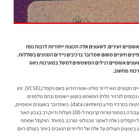
טומיים זעירים. לשעונים אלה תכונות ייחודיות לרבות נפח
נים חיוניים משום שמדובר ברכיבים ניידים המוזנים בסוללות.
עונים אטומיים רגילים המשמשים למשל במערכות ניווט
אחד המרכיבים המרכזיים בשעונים האטומיים הקטנים הוא לייזר פולט-שטח הידוע בשם ויקסל (VCSEL). זהו
מוליך למחצה (כ-1,000 ויקסלים נכנסים לגרגיר מלח) המשמש במגוון יישומים ובהם טלפונים
סלולריים, חיישני רכב ורשתות תקשורת אופטיות במרכזי מידע (data centers). כשמדובר בשעונים אטומיים,
הדרישות מהויקסל מחמירות ביותר, למשל עבודה בטמפרטורות קרובות ל-100 מעלות ודיוק רב בצבע האור
 ויקסלים כאלה לאתגר טכנולוגי מורכב במיוחד. הויקסל שפותח
ג ביצועים העולים על אלה של הלייזרים הטובים ביותר בעולם כיום.