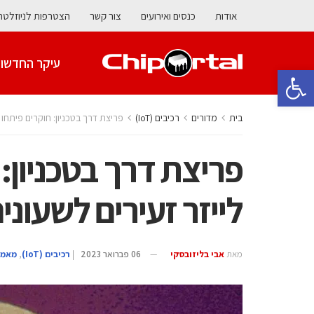
אודות
כנסים ואירועים
צור קשר
הצטרפות לניוזלטר
עיקר החדשו
פתח סרגל נגישות
בית
מדורים
‫רכיבים‬ (IoT)
פריצת דרך בטכניון: חוקרים פיתחו 
פריצת דרך בטכניון:
לייזר זעירים לשעוני
מאת
אבי בליזובסקי
06 פברואר 2023
|
‫רכיבים‬ (IoT)
,
מאמר