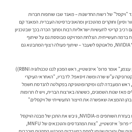
 "ויקסל" של רשות החדשנות – מאגד שבו שותפות חברות
NVI, אקיוביט הולואור וסיון) וחוקרים מהטכניון ומהאוניברסיטה העברית. המאגד קם
רכיב קריטי לתעשיות ישראליות רבות ומתוך הכרה בכך שבטכניון
ח ברמה תעשייתית. הצלחת הפרויקט מבוססת גם על שיתוף
הפעולה של הטכניון עם הסניף הישראלי של NVIDIA, מלאנוקס לשעבר – שיתוף פעולה רצוף המתבטא גם
"הגורם העיקרי בהצלחה הוא כמובן הטכניון עצמו," אומר פרופ' איזנשטיין, ראש המכון לננו טכנולוגיה RBNI))
M – המרכז לננואלקטרוניקה ע"ש שרה ומשה זיסאפל. לדבריו, "האחראי העיקרי
, ראש המעבדה לננו ומיקרופוטוניקה בפקולטה להנדסת חשמל
ים מאז שנות השמונים, כששהה בארצות הברית, ויש לו תרומות
בהן ההמצאה שאפשרה את הייצור התעשייתי של ויקסלים."
פרופ' אורנשטיין תכנן את השכבות שמומשו בעזרת השותפים מ-NVIDIA, גיבש את התכן של מבנה הויקסל
ופיקח על מימוש ההתקנים ב- .MNFUלדברי פרופ' איזנשטיין, "צוות המהנדסים והטכנאים של MNFU,
נות שלו והוכיח שניתן לפתח במעבדות הטכניון התקנים מורכבים