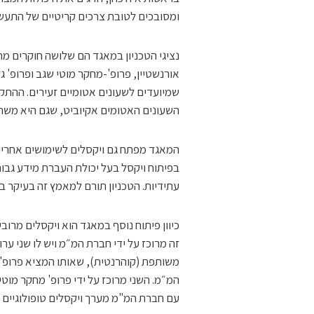
ומסובכים לטובת צרכים קריטיים של התעשי
נציגי הטכניון במאגד הם שלושה חוקרים מ
אורנשטיין, פרופ'-מחקר מוטי שגב ופרופ' גד
שמיועדים לשעונים אטומיים זעירים. ההת
השעונים האטומים אקיוביט, שגם היא משת
בפיתוח ויקסל בעל יכולת העברת מידע גבו
עתידיות. הטכניון תורם למאמץ זה בעיקר ב
כיוון פיתוח נוסף במאגד הוא ויקסלים מרוב
זה מרוכז על ידי חברת המ״מ ויש לו שני ער
משותפת (קוהרנטית), שאותו המציא פרופ' א
המ״מ. השני מרוכז על ידי פרופ' מחקר מוטי
עם חברת המ"מ מערך ויקסלים טופולוגיים ש