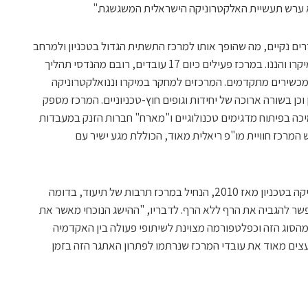
א ערש תעשיית האלקטרוניקה הישראלית המשגשגת."
ז המשולב 700 מ"ר של חדרים נקיים, מה שהופך אותו למרכז התשתית הגדול בטכניון ולמרחב
הגדול מסוגו באקדמיה בישראל בתחומי המיקרו והננו. במרכז פעילים כיום 17 עובדים, רובם מהנדסי תהליך
ם ניסיון תעשייתי עשיר, והם מפעילים 52 מכשירים מתקדמים. המרכזים למחקר במיקרו וננואלקטרוניקה
כן בשורה ארוכה של יחידות וגופים חוץ-טכניוניים. המרכז מספק
יכה בפיתוח מדגימים טכנולוגיים ו"מארח" חברות הזנק במעבדות
 המרכז חוויית מו"פ ריאלית מאוד, הכוללת מגע ישיר עם
פרופ' ניר טסלר, ראש המרכז לננואלקטרוניקה בטכניון מאז 2010, הנחיל במרכז תרבות של תיעוד, בדומה
ר להגביה את הרף ללא הרף. לדבריו, "ההישג הנוכחי מאשר את
הסוג הזה וכפלטפורמה מצוינת לשיתופי פעולה בין האקדמיה
צים מאוד את עובדי המרכז שנרתמו לפתרון האתגר הזה בזמן