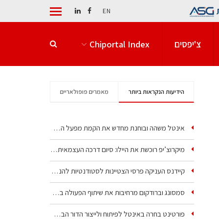
EN
צ'יפסים
Chiportal Index
הידיעות הנקראות ביותר
מאמרים פופולאריים
אינטל משהה ובוחנת מחדש את הקמת מפעל הענק שלה בקריית גת
מיקרוצ’יפ רוכשת את היילו: סיום דרכה העצמאית של אחת…
קיידנס העניקה פרסי הצטיינות לסטודנטיות להנדסת חשמל ופיזיקה
סמסונג וברודקום מרחיבות את שיתוף הפעולה בשבבי AI…
פורטינט בחרה באינטל לפיתוח ולייצור הדור הבא של מעבדי…