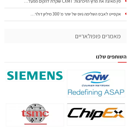
סין מאיצה את מרוץ הזיכרונות: CXMT שוקלת להקים מפעל…
אקסייט לאבס השלימה גיוס של יותר מ־300 מיליון דולר…
מאמרים פופולאריים
השותפים שלנו