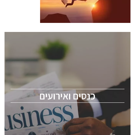
כנסים ואירועים
כנס ChipEx2026 יערך ב-12-13 במאי, 2026. הכנס מיועד
לכל העוסקים בתעשיית הסמיקונדקטור כולל מהנדסים,
מומחים מקצועיים ובכירים.
כנסים ואירועים
ChipEx2026 will be held on May 12-13, 2026. The
conference is intended for everyone involved in the
semiconductor industry, including engineers,
professional experts, and senior executives.