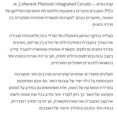
קוהרנטיים — Coherent Photonic Integrated Circuits, או
PICs. השבבים מיוצרים באמצעות פלטפורמת פוטוניקת הסיליקון של
טאואר, ומיועדים בעיקר למערכות תקשורת אופטיות המחברות בין
מרכזי נתונים.
העלייה בהיקף האימון וההפעלה של מודלי בינה מלאכותית מגבירה
את הצורך בהעברת כמויות גדולות של מידע בין שרתים, מאיצים
ומרכזי נתונים מרוחקים. תקשורת אופטית מאפשרת להעביר מידע
בקצב גבוה ובמרחקים גדולים יחסית, תוך צריכת אנרגיה נמוכה יותר
בהשוואה לחיבורים חשמליים מסורתיים.
מקלטים ומשדרים אופטיים קוהרנטיים מורכבים יותר ממערכות
המבוססות על גילוי ישיר של עוצמת האור. הם אינם מסתפקים
במדידת המשרעת של האות, אלא משתמשים גם במידע על המופע
והקיטוב של האור. כך ניתן לקודד יותר מידע בכל אות אופטי ולשפר
את קצב ההעברה ואת טווח התקשורת, אך הדבר מחייב רמת דיוק
גבוהה יותר בתכנון ובתהליך הייצור של השבבים.