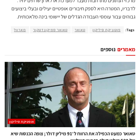
מרכזי הנתונים מתרחבות מעבר למערכת או לארון שרתים יחיד.
לדבריו, המטרה היא לספק חיבורים אופטיים יעילים ובעלי ביצועים
גבוהים עבור עומסי העבודה הגדלים של יישומי בינה מלאכותית.
Tags:
פוטוניקת סיליקון
טאואר
טאואר סמיקונדטקור
מארוול
מאמרים
נוספים
אופטיקת סיליקון
טאואר כמעט הכפילה את הרווח ל־91 מיליון דולר; צופה הכנסות שיא