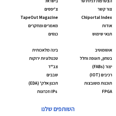
הצטרפות לניוזלטר
בישראל
צור קשר
צ'יפסים
TapeOut Magazine
Chiportal Index
אודות
מאמרים ומחקרים
תנאי שימוש
כנסים
אוטומוטיב
בינה מלאכותית
בטחון, תעופה וחלל
‫טכנולוגיות ירוקות‬
‫יצור (‪(FABs‬‬
‫צב"ד‬
‫רכיבים‬ (IOT)
‫שבבים‬
‫תוכנות משובצות‬
‫תכנון אלק' (‪(EDA‬‬
‫‪FPGA‬‬
‫ ‪וזכרונות IPs‬‬
השותפים שלנו