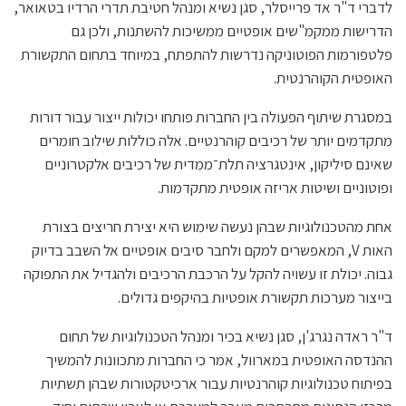
לדברי ד"ר אד פרייסלר, סגן נשיא ומנהל חטיבת תדרי הרדיו בטאואר,
הדרישות ממקמ"שים אופטיים ממשיכות להשתנות, ולכן גם
פלטפורמות הפוטוניקה נדרשות להתפתח, במיוחד בתחום התקשורת
האופטית הקוהרנטית.
במסגרת שיתוף הפעולה בין החברות פותחו יכולות ייצור עבור דורות
מתקדמים יותר של רכיבים קוהרנטיים. אלה כוללות שילוב חומרים
שאינם סיליקון, אינטגרציה תלת־ממדית של רכיבים אלקטרוניים
ופוטוניים ושיטות אריזה אופטית מתקדמות.
אחת מהטכנולוגיות שבהן נעשה שימוש היא יצירת חריצים בצורת
האות V, המאפשרים למקם ולחבר סיבים אופטיים אל השבב בדיוק
גבוה. יכולת זו עשויה להקל על הרכבת הרכיבים ולהגדיל את התפוקה
בייצור מערכות תקשורת אופטיות בהיקפים גדולים.
ד"ר ראדה נגרג'ן, סגן נשיא בכיר ומנהל הטכנולוגיות של תחום
ההנדסה האופטית במארוול, אמר כי החברות מתכוונות להמשיך
בפיתוח טכנולוגיות קוהרנטיות עבור ארכיטקטורות שבהן תשתיות