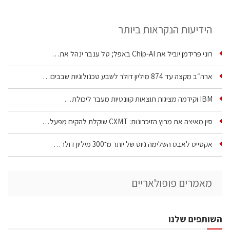
הידיעות הנקראות ביותר
רוני פרידמן יוביל את Chip‑AI באפל; טל ענבר ינהל את…
ארה״ב מקצה עד 874 מיליון דולר לשבע טכנולוגיות שבבים…
IBM וקידמה מציגות תוצאות קוונטיות מעבר ליכולת…
סין מאיצה את מרוץ הזיכרונות: CXMT שוקלת להקים מפעל…
אקסייט לאבס השלימה גיוס של יותר מ־300 מיליון דולר…
מאמרים פופולאריים
השותפים שלנו