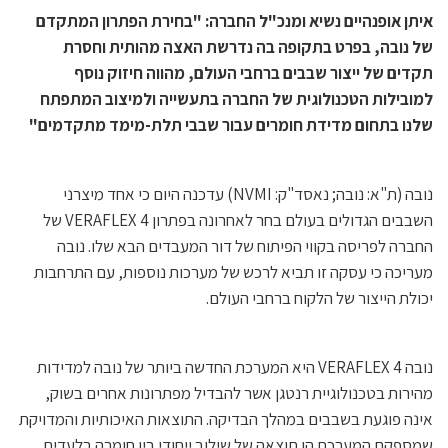
איתן אופנהיים נשיא ומנכ"ל החברה: "בחירת הפתרון המתקדם
של נובה, בפרט בתקופה בה נדרשת האצה מהותית וחסרת
תקדים של ייצור שבבים ברחבי העולם, מהווה חיזוק נוסף
למובילות הטכנולוגית של החברה בתעשייה ולמיצוב המתפתח
שלנו בתחום מדידת חומרים עבור שבבי תלת-מימד מתקדמים"
נובה (ת"א: נובה; נאסד"ק: NVMI) עדכנה היום כי אחד מיצרני
השבבים הגדולים בעולם בחר לאחרונה בפתרון VERAFLEX 4 של
החברה לפריסה בקווי הפיתוח של דור המעבדים הבא שלו. נובה
מעריכה כי עסקה זו תביא לרכש של מערכות נוספות, עם התרחבות
יכולת הייצור של הלקוח ברחבי העולם.
נובה 4 VERAFLEX היא המערכת החדשה ביותר של נובה למדידות
מהירות בטכנולוגיית רנטגן אשר להבדיל מפתרונות אחרים בשוק,
אינה פוגעת בשבבים במהלך הבדיקה. התוצאות האיכותיות והמדויקת
שמספקת המערכת הן תוצאה של שילוב ייחודי בין חומרה בלעדית