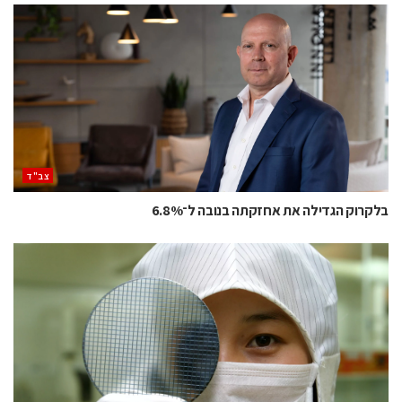
‫צב"ד‬
בלקרוק הגדילה את אחזקתה בנובה ל־6.8%