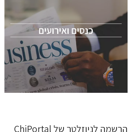
כנס ChipEx2026 יערך ב-12-13 במאי, 2026. הכנס מיועד
לכל העוסקים בתעשיית הסמיקונדקטור כולל מהנדסים,
מומחים מקצועיים ובכירים.
כנסים ואירועים
ChipEx2026 will be held on May 12-13, 2026. The
conference is intended for everyone involved in the
semiconductor industry, including engineers,
professional experts, and senior executives.
לחץ לפרטים
הרשמה לניוזלטר של ChiPortal