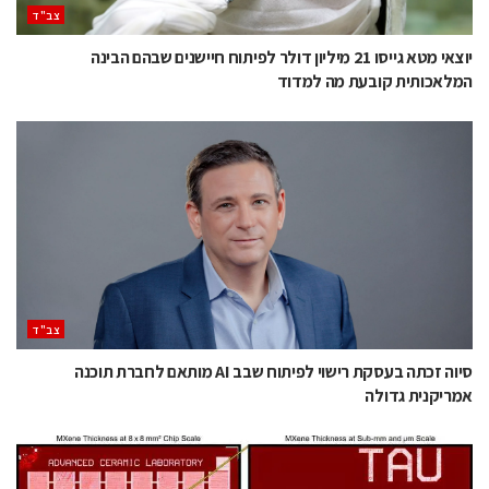
‫צב"ד‬
יוצאי מטא גייסו 21 מיליון דולר לפיתוח חיישנים שבהם הבינה
המלאכותית קובעת מה למדוד
‫צב"ד‬
סיוה זכתה בעסקת רישוי לפיתוח שבב AI מותאם לחברת תוכנה
אמריקנית גדולה