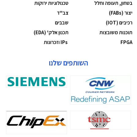
בטחון, תעופה וחלל
‫טכנולוגיות ירוקות‬
‫יצור (‪(FABs‬‬
‫צב"ד‬
‫רכיבים‬ (IOT)
‫שבבים‬
‫תוכנות משובצות‬
‫תכנון אלק' (‪(EDA‬‬
‫‪FPGA‬‬
‫ ‪וזכרונות IPs‬‬
השותפים שלנו