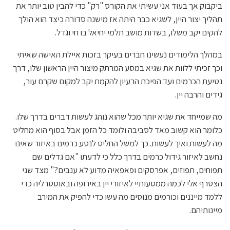
ביקבוק אך בעוד אני עשיתי את הקורס "רק" כדי להבין טוב יותר את
תהליך יצור היין, לשגיא כבר היתה אז מישנה סדורה כיצד הוא הולך
להקים יקב משלו, בשדות מושב תלמי יחיאל בו חי וגדל.
במהלך הלימודים נעשינו חברים בעיקר בזכות איילת האישה שאיתי
וכך זכיתי ללוות את שגיא במסע המרתק מיצור היין הראשון שלו, דרך
נטיעת הכרמים ועד הפיכת הרעיון להקמת יקב למקום שקרם עור,
גידים והרבה יין.
מה שמייחד את שגיא יותר מכל שהוא נוהג לעשות דברים בדרך שלו.
כלומר הוא קשוב מאד לסביבה ולומד כל הזמן אבל בסוף הוא מחליט
מה לעשות ואיך לעשות. כך למשל החליט לנטע כרמים באיזור שאינו
נחשב לאיזור גידול כרמים בדרך כלל כי לדעתו "אם גדלים שם
תפוחים, תפוזים, אפרסקים ופאפאיה מדוע לא ענבים?" מצד שני
הצטרף אלי לכמה ממסעותיי לאיזורי יין באירופה ובאוסטרליה כדי
ללמד מייננים וכורמים מנוסים מה עשו כדי להפיק את המירב
מיינותיהם.