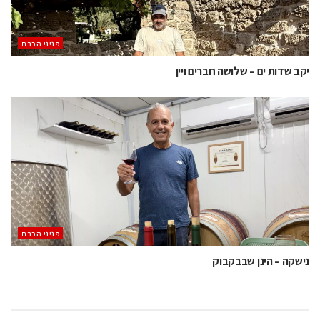
פניני הכרם
יקב שדות ים – שלושה חברים ויין
פניני הכרם
נישקה – הינן שבבקבוק