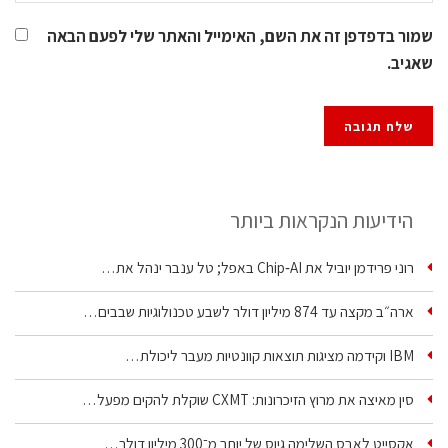
שמור בדפדפן זה את השם, האימייל והאתר שלי לפעם הבאה
שאגיב.
הידיעות הנקראות ביותר
רוני פרידמן יוביל את Chip‑AI באפל; טל ענבר ינהל את…
ארה״ב מקצה עד 874 מיליון דולר לשבע טכנולוגיות שבבים…
IBM וקידמה מציגות תוצאות קוונטיות מעבר ליכולת…
סין מאיצה את מרוץ הזיכרונות: CXMT שוקלת להקים מפעל…
אקסייט לאבס השלימה גיוס של יותר מ־300 מיליון דולר…