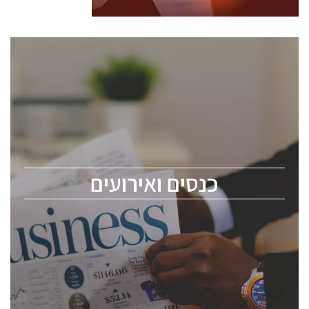
כנסים ואירועים
כנס ChipEx2026 יערך ב-12-13 במאי, 2026. הכנס מיועד
לכל העוסקים בתעשיית הסמיקונדקטור כולל מהנדסים,
מומחים מקצועיים ובכירים.
כנסים ואירועים
ChipEx2026 will be held on May 12-13, 2026. The
conference is intended for everyone involved in the
semiconductor industry, including engineers,
professional experts, and senior executives.
לחץ לפרטים