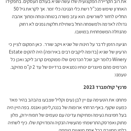
את רוב הקריירה המקצועית שלו עשה שגיא בעולם העסקים. בתפקידו
האחרון שימש מנכ"ל רשת כלי הנגינה כלי זמר. אך לקראת גיל 50
החליט לחזור לשורשים. הוא עזב משרה בטוחה ונוחה ומתוך אהבה
גדולה לאדמה ולמשפחה החל בשתילת חלקות גפנים לא רחוק
מהנחלה המשפחתית במושבו.
הגיעה הזמן לדבר על הינות של שגיא ויקב שורר. כאן המקום לציין כי
הרעיון של שגיא (בדומה ליקבים רבים באירופה) היה להקים Estate
Winery כלומר יקב שכל הכרמים שלו ממוקמים קרוב ליקב ואכן כל
הכרמים מהם מיוצרים ינותיו נמצאים ברדיוס של עד 2 ק"מ מהיקב.
טעמנו:
פרנץ' קולומברד 2023
פתחנו את הטעימה עם יין לבן נעים וקליל שצבעו צהבהב בהיר מאד
כמעט שקוף. באף הרחתי ארומות של בננה,לימון ואננס. בפה היין היה
בעל חמיצות נעימה ומתיקות עדינה עם טעמים של תפוח ירוק, מלון
מתוק ואפרסק.התרשמתי מהעשיה הנקיה והמדויקת שלו. כיף לשתיה
בלתי מחייבת בכל אחת משעות היממה.