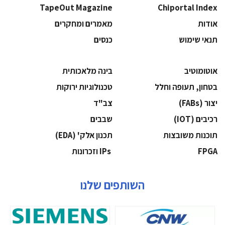
TapeOut Magazine
Chiportal Index
אודות
מאמרים ומחקרים
תנאי שימוש
כנסים
אוטומוטיב
בינה מלאכותית
בטחון, תעופה וחלל
‫טכנולוגיות ירוקות‬
‫יצור (‪(FABs‬‬
‫צב"ד‬
‫רכיבים‬ (IOT)
‫שבבים‬
‫תוכנות משובצות‬
‫תכנון אלק' (‪(EDA‬‬
‫‪FPGA‬‬
‫ ‪וזכרונות IPs‬‬
השותפים שלנו