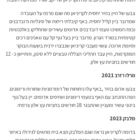
צבעו של היין בהיר יחסית לקריניאן מה שגם מרמז על העובדה
שמדובר ביין קליל יחסית. באף קיבלתי ריחות של סיגליות ודובדבנים
ובפה המשיכו טעמי דובדבנים אדומים עשירים שהחליקו באלגנטיות
קטיפתית במורד הגרון. מדובר ביין בעל גוף קל עם טאנינים רכים
וסיומת ארוכה. עשוי מענבי קריניאן שנבצרו ידנית בשעות הבוקר
המוקדמות, היין עבר תהליכי הצללה טבעיים ללא סינון, והתיישן כ- 12
חודשים בחביות עץ אלון.
מרלו רזרב 2021
צבעו אדום בהיר ,באף עלו ניחוחות של דומדמניות שחורות ורימונים.
הפה התכתב עם האף בטעמי רימונים ושזיפים אדומים. יין בעל גוף
בינוני עשיר ומעניין שהתבגר 18 חודשים בחביות עץ אלון צרפתי.
מלבק 2023
בדומה לקריניאן נראה שגם המלבק מצא בית מתאים לגידולו באיזור
תלמי יחיאל. צבעו אדום ארגמן כהה. ריחות היין כוללים דובדבנים