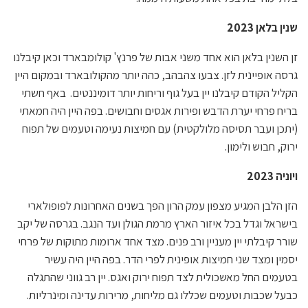
שנין בלאן 2023
זן השנין בלאן הוא אחד משני אבות של פרנץ' קולומבארד וכאן קיבלנו
גרסה אופיינית לזן. צבעו צהבהב, כהה יותר מהקולובארד ובמקום היין
הקליל הקודם קיבלנו יין בעל גוף וריחות יותר דומיננטים. באף חשתי
בריח פרחי יערת הדבש ופירות אגסים וחבושים. בפה היין היה חמאתי
(יתכן ועבר תסיסה מלולקטית) עם חמיצות נעימה וטעמים של תפוח
ירוק, חבוש ולימון.
ויוניה 2023
הזן הלבן המגיע מצפון עמק הרון הפך בשנים האחרונות לפופולארי
בישראל וגדל בכל איזור הארץ מרמת הגולן ועד הנגב. בגרסה של יקב
שורר קיבלתי יין מעניין ורב פנים. מצד אחד ארומות מתוקות של פרחי
יסמין ומצד שני חמיצות אופינית לפרי הדר. בפה היין היה עשיר
בטעמים החל מאשכולית לצד תפוח ירוק ואגס. יין רב גווני שהתגלה
כבעל שכבות וטעמים שכללו גם מליחות, מרירות עדינה ומינרליות.