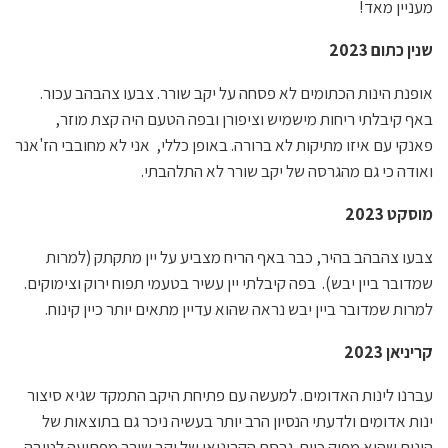
מעניין מאד!
שנין כתום 2023
אופנת הינות הכתומים לא פסחה על יקב שורר. צבעו צהבהב עכור.
באף קיבלתי ריחות מישמיש וציפורן ובפה הטעם היה קצת מוזר,
פאנקי עם איזו מתיקות לא ברורה. באופן כללי, אני לא מחובבי הז'אנר
ואודה כי גם מהגרסה של יקב שורר לא התלהבתי.
מוסקט 2023
צבעו צהבהב בהיר, כבר באף הריח מצביע על יין מתקתק (למרות
שמדובר ביין יבש). בפה קיבלתי יין עשיר בטעמי תפוח ירוק וצימוקים.
למרות שמדובר ביין יבש נראה שהוא עדיין מתאים יותר כיין קינוח.
קריניאן 2023
עברנו לינות האדומים. למעשה עם פתיחת היקב התמקד שגיא סיצור
ינות אדומים ולדעתי הנסיון הרב יותר בעשיה ניכר גם בתוצאות של
הינות שהוא מפיק כיום. גרסת הקריניאן של יקב שורר מפתיעה לטובה.