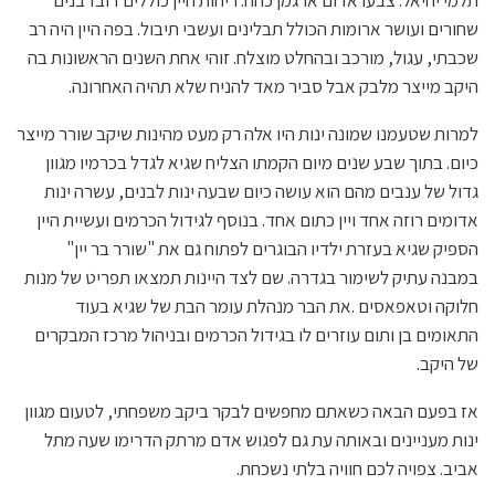
שחורים ועושר ארומות הכולל תבלינים ועשבי תיבול. בפה היין היה רב
שכבתי, עגול, מורכב ובהחלט מוצלח. זוהי אחת השנים הראשונות בה
היקב מייצר מלבק אבל סביר מאד להניח שלא תהיה האחרונה.
למרות שטעמנו שמונה ינות היו אלה רק מעט מהינות שיקב שורר מייצר
כיום. בתוך שבע שנים מיום הקמתו הצליח שגיא לגדל בכרמיו מגוון
גדול של ענבים מהם הוא עושה כיום שבעה ינות לבנים, עשרה ינות
אדומים רוזה אחד ויין כתום אחד. בנוסף לגידול הכרמים ועשיית היין
הספיק שגיא בעזרת ילדיו הבוגרים לפתוח גם את "שורר בר יין"
במבנה עתיק לשימור בגדרה. שם לצד היינות תמצאו תפריט של מנות
חלוקה וטאפאסים .את הבר מנהלת עומר הבת של שגיא בעוד
התאומים בן ותום עוזרים לו בגידול הכרמים ובניהול מרכז המבקרים
של היקב.
אז בפעם הבאה כשאתם מחפשים לבקר ביקב משפחתי, לטעום מגוון
ינות מעניינים ובאותה עת גם לפגוש אדם מרתק הדרימו שעה מתל
אביב. צפויה לכם חוויה בלתי נשכחת.