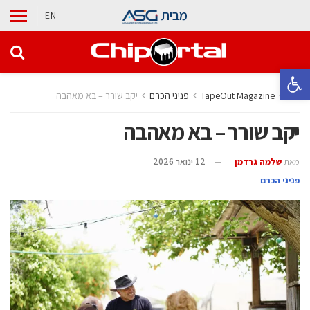
מבית
EN
פתח סרגל נגישות
בית
TapeOut Magazine
פניני הכרם
יקב שורר – בא מאהבה
יקב שורר – בא מאהבה
מאת
שלמה גרדמן
12 ינואר 2026
פניני הכרם