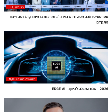
‫רכיבים‬ (IOT)
סטרטסיס חנכה מטה חדש בארה"ב ומרכזת בו פיתוח, הנדסה וייצור
מתקדם
בינה מלאכותית (AI/ML)
2026 – שנת המפנה לכיוון ה- EDGE-AI