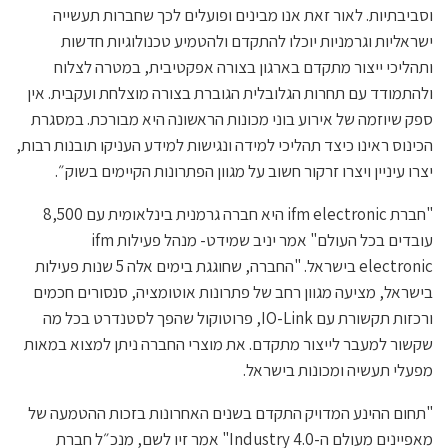
וסביבתיות. לאור זאת אנו מבינים ופועלים לכך שחברות תעשייה
ישראליות וגרמניות יוכלו להתקדם ולהטמיע טכנולוגיות חדשות
ותהליכי ייצור מתקדם בארגון בצורה אפקטיבית, במטרה לצלוח
ולהתמודד עם תחרות הגלובלית הגוברת בצורה מוצלחת ועקבית. אין
ספק שיוזמה של אירוע בוני מכונות הראשונה היא מבורכת. במסגרת
הכינוס ראינו כיצד תהליכי למידה ונגישות למידע העניקו תובנות רבות,
יצרו עיניין ויצרו זרקור חשוב על מגוון הפתרונות הקיימים בשוק״.
"חברת ifm electronic היא חברה גרמנית בינלאומית עם 8,500
עובדים בכל העולם" אמר יניב שמידט- מנהל פעילות ifm
electronic בישראל. "החברה, שחוגגת בימים אלה 5 שנות פעילות
בישראל, מציעה מגוון רחב של פתרונות אוטומציה, סנסורים חכמים
ורכזות תקשורת עם IO-Link, פרוטוקול שהפך לסטנדרט בכל מה
שקשור למעבר לייצור מתקדם. את מוצרי החברה ניתן למצוא במאות
מפעלי תעשיה ומכונות בישראל.
"תחום ההינע המדויק התקדם בשנים האחרונות בזכות ההטמעה של
מאפיינים מעולם ה-4.0 Industry" אמר זיו לשם, מנכ״ל חברת