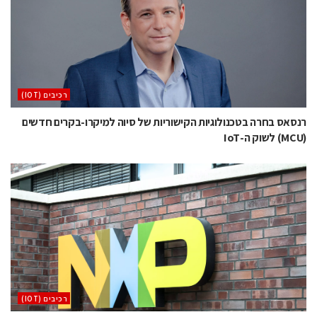
‫רכיבים‬ (IOT)
רנסאס בחרה בטכנולוגיות הקישוריות של סיוה למיקרו-בקרים חדשים
(MCU) לשוק ה-IoT
‫רכיבים‬ (IOT)