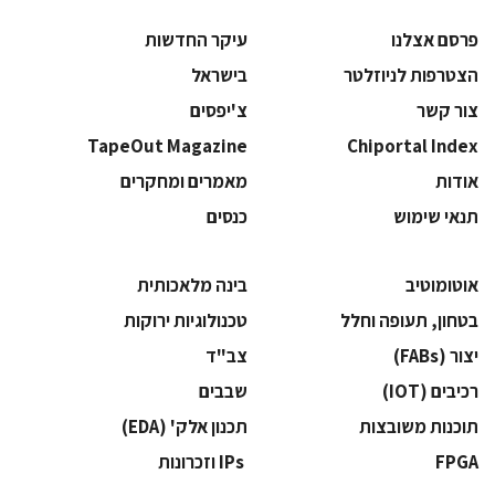
פרסם אצלנו
עיקר החדשות
הצטרפות לניוזלטר
בישראל
צור קשר
צ'יפסים
TapeOut Magazine
Chiportal Index
אודות
מאמרים ומחקרים
תנאי שימוש
כנסים
אוטומוטיב
בינה מלאכותית
בטחון, תעופה וחלל
‫טכנולוגיות ירוקות‬
‫יצור (‪(FABs‬‬
‫צב"ד‬
‫רכיבים‬ (IOT)
‫שבבים‬
‫תוכנות משובצות‬
‫תכנון אלק' (‪(EDA‬‬
‫‪FPGA‬‬
‫ ‪וזכרונות IPs‬‬