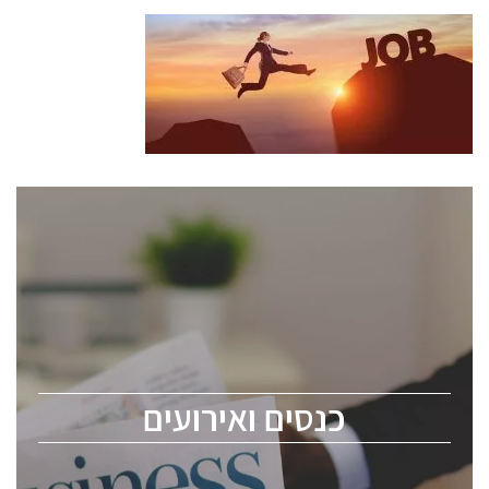
כנסים ואירועים
כנס ChipEx2026 יערך ב-12-13 במאי, 2026. הכנס מיועד
לכל העוסקים בתעשיית הסמיקונדקטור כולל מהנדסים,
מומחים מקצועיים ובכירים.
כנסים ואירועים
ChipEx2026 will be held on May 12-13, 2026. The
conference is intended for everyone involved in the