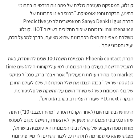
קונלוג, המספקת מעטפת כוללת של פתרונות הנדסיים בתחומי
ההינע, הבקרה והפניאומטיקה. "בכנס ראינו פתרונות של
חברת Igus ו Sanyo Denki המאפשרים לבצע Predictive
maintenance ובזכותם שיפור תהליכים בשילוב IIOT . קונלוג
משלבת מאפיינים האלו בפתרונות שהיא מציעה, בדרך למפעל חכם,
יעיל וחסכוני יותר".
חברת Phoenix contact המציינת השנה 100 שנים להיווסדה, גאה
להוביל חדשנות בעולם בוני המכונות ולסייע ללקוחותיה להגשים time
to market מהיר ויעילות תפעולית" אמר אבנר ברק, מנכ"ל פניקס
קונטקט ישראל. "בכנס הצגנו את שלל הפתרונות שלנו לעולם התוכן
של בוני המכונות כשדגש מיוחד הושם על ההשקה של פלטפורמת
הבקרה PLCnext שעוררה עניין רב בקרב הנוכחים".
התחושה בסיום היום (לאחר הקרנת הסרט "מהיר ועצבני 10") היתה
שזהו כנס בוני המכונות הראשון אך לא האחרון, ושישנו מקום למפגש
מוחות מפרה וקבוע של קהילת בוני המכונות והאוטומציה בישראל,
מפגש שהוא פלטפורמה לחלוק ידע, ליצור קשרים ולדמיין פתרונות