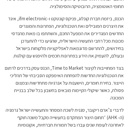
תחומי האוטומציה, הרובוטיקה והסימולציה.
הכנס, ביזמת חברת קונלוג, פניקס קונטקט ו-ifm electronic, איגד
את היצרנים המובילים ואת הטכנולוגיות, הפתרונות והמוצרים
החדשים המגדירים את המפעל החכם, והשתתפו בו מאות מהנדסי
מכונות מכל רחבי התעשיה הישראלית, שהגיעו כדי להתעדכן
בחידושים, להתרשם מדוגמאות לאפליקציות מלקוחות בישראל
ובעולם, להעמיק את הידע בפתרונות חכמים ולהיפגש עם קולגות.
בצד המחוייבות לקיצור Time to Market, הכנס עסק בדרכים לרתום
את הטכנולוגיות החדשות להפחתת האימפקט הסביבתי של תהליכי
הייצור. בחירת חומרים, הישענות על אנרגיות מתחדשות וצמצום
פסולת, כאשר שיקולי הקיימות מובאים בחשבון בכל שלב בבניית
המכונה.
לדברי צ’ארם ריקובר, סגנית לשכת המסחר והתעשייה ישראל גרמניה
(ה- AHK) ״תחום היצור המתקדם בתעשייה מקבל משנה תוקף
לאחרונה לעומת שנים עברו בשל תמורות חברתיות, אקונומיות