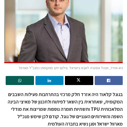
גיא אזרד, מנהל אסטרה לאבס בישראל. צילום יחצ מתקופתו כמנכ"ל מארוול
בגוגל קלאוד היה אזרד חלק מרכזי בהתרחבות פעילות השבבים
המקומית, שאחראית בין השאר לפיתוח ולתכנון של מאיצי הבינה
המלאכותית TPU ותשתיות חומרה נוספות שמריצות את מודלי
השפה והשירותים הענניים של גוגל. קודם לכן שימש מנכ"ל
מארוול ישראל וסגן נשיא בחברה העולמית