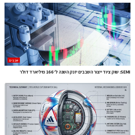
‫שבבים‬
SEMI: שוק ציוד ייצור השבבים יזנק השנה ל־166 מיליארד דולר