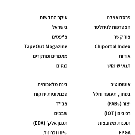
פרסם אצלנו
עיקר החדשות
הצטרפות לניוזלטר
בישראל
צור קשר
צ'יפסים
TapeOut Magazine
Chiportal Index
אודות
מאמרים ומחקרים
תנאי שימוש
כנסים
אוטומוטיב
בינה מלאכותית
בטחון, תעופה וחלל
‫טכנולוגיות ירוקות‬
‫יצור (‪(FABs‬‬
‫צב"ד‬
‫רכיבים‬ (IOT)
‫שבבים‬
‫תוכנות משובצות‬
‫תכנון אלק' (‪(EDA‬‬
‫‪FPGA‬‬
‫ ‪וזכרונות IPs‬‬