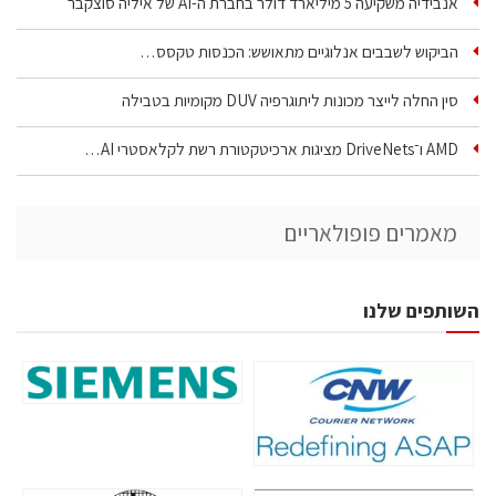
אנבידיה משקיעה 5 מיליארד דולר בחברת ה-AI של איליה סוצקבר
הביקוש לשבבים אנלוגיים מתאושש: הכנסות טקסס…
סין החלה לייצר מכונות ליתוגרפיה DUV מקומיות בטבילה
AMD ו־DriveNets מציגות ארכיטקטורת רשת לקלאסטרי AI…
מאמרים פופולאריים
השותפים שלנו