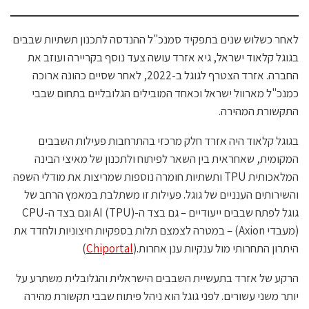
לאחר כשלוש שנים בתפקיד סמנכ"ל ההנדסה לתכנון תשתיות שבבים
בגוגל קלאוד ישראל, גיא אזרד עושה צעד נוסף בקריירה ועוזב את
החברה. אזרד הצטרף לגוגל ב-2022, לאחר שסיים כהונה ארוכה
כמנכ"ל מארוול ישראל וכאחד המובילים הגלובליים בתחום שבבי
התקשורת המהירה.
בגוגל קלאוד היה אזרד חלק מרכזי בהתרחבות פעילות השבבים
המקומית, שאחראית בין השאר לפיתוח ולתכנון של מאיצי הבינה
המלאכותית TPU ותשתיות חומרה נוספות שמריצות את מודלי השפה
והשירותים הענניים של גוגל. פעילות זו משתלבת במאמץ הרחב של
גוגל לפתח שבבים ייעודיים – גם בצד ה-AI (TPU) וגם בצד ה-CPU
(מעבדי Axion) – במטרה לצמצם תלות בספקיות חיצוניות ולחדד את
היתרון התחרותי מול ענקיות ענן אחרות.(
Chiportal
)
הרקע של אזרד בתעשיית השבבים הישראלית והגלובלית משתרע על
יותר משני עשורים. לפני גוגל הוא ניהל פיתוח שבבי תקשורת מהירה