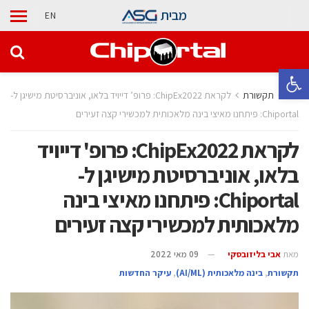
מבית
EN
פתח סרגל נגישות
בית
תקשורת
לקראת ChipEx2022: פרופ’ דייויד בלאו, אוניברסיטת מישיגן ל-
Chiportal: פיתחנו מאיצי בינה מלאכותית למכשירי קצה זעירים
לקראת ChipEx2022: פרופ' דייויד
בלאו, אוניברסיטת מישיגן ל-
Chiportal: פיתחנו מאיצי בינה
מלאכותית למכשירי קצה זעירים
מאת
אבי בליזובסקי
09 מאי 2022
תקשורת
,
בינה מלאכותית (AI/ML)
,
עיקר החדשות