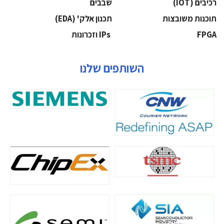
‫רכיבים‬ (IOT)
‫שבבים‬
‫תוכנות משובצות‬
‫תכנון אלק' (‪(EDA‬‬
‫‪FPGA‬‬
‫ ‪וזכרונות IPs‬‬
השותפים שלנו