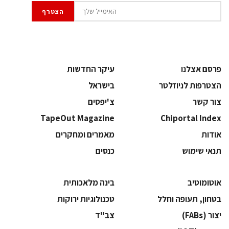
פרסם אצלנו
עיקר החדשות
הצטרפות לניוזלטר
בישראל
צור קשר
צ'יפסים
TapeOut Magazine
Chiportal Index
אודות
מאמרים ומחקרים
תנאי שימוש
כנסים
אוטומוטיב
בינה מלאכותית
בטחון, תעופה וחלל
‫טכנולוגיות ירוקות‬
‫יצור (‪(FABs‬‬
‫צב"ד‬