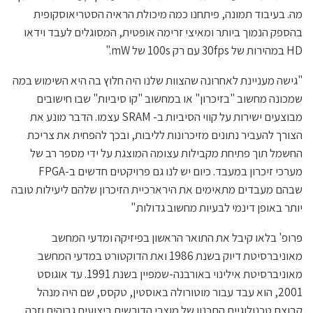
מה. בעיבוד תמונה, פיתחנו כמה מיכולת הראיה הסטריאוסקופית
בהספק הנמוך ביותר ומאיצי זרימה אופטית, המסוגלים לעבד וידאו
HD במהירות של 30fps עם רק 100s של mW."
"גישה מעניינת לאחרונה שהצוות שלנו היה חלוץ בה היא השימוש במה
שמכונה מחשוב "בזיכרון" או במחשוב "קו סיביות" שבו חישובים
מבוצעים ישירות על קווי הסיביות ב- SRAM עצמו. הדבר מונע את
הצורך להעביר נתונים מזיכרונות לליבות, ובכך להפחית את צריכת
החשמל תוך פתיחת מקבילות עצומה המוצגת על ידי מספר רב של
מערכי זיכרון במעבד. כיום יש לנו גם פרויקטים חדשים ב-FPGA
שבהם מעבדים מתאימים את הירארכיית הזיכרון שלהם ליעילות טובה
יותר באופן דינמי לבעיות מחשוב גדולות."
פרופ' בלאו קיבל את התואר הראשון בפיזיקה ומדעי המחשב
מאוניברסיטת דיוק בשנת 1986 ואת הדוקטורט במדעי המחשב
מאוניברסיטת אילינוי באורבנה-שמפיין בשנת 1991. עד אוגוסט
2001, הוא עבד עבור מוטורולה באוסטין, טקסס, שם היה מנהל
קבוצת טכנולוגיית התכנון של מוצרי הדורשים ביצועים גבוהים וזכה