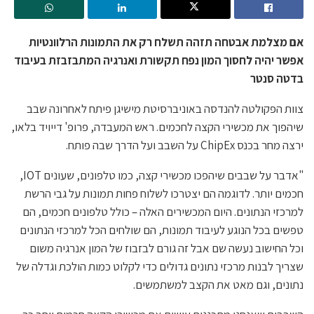
אם מצלמת אבטחה תזהה תשלח רק את התמונות הרלוונטיות
אפשר יהיה לחסוך המון נפח תקשורת ואנרגיה המתבזבזת בעיבוד
בדטה סנטר
צוות הפקולטה להנדסה באוניברסיטת מישיגן פיתח לאחרונה שבב
שיהפוך את מכשירי הקצה לחכמים. ראש המעבדה, פרופ' דייויד בלאו,
ירצה מחר בכנס ChipEx על השבב ועל הדרך שבה פותח.
"אדבר על שבבים שיהפכו מכשירי קצה, כמו טלפונים, שעונים IOT,
חכמים יותר. לדוגמה הם יצטרכו לשלוח פחות תמונות על גבי הרשת
למרכזי הנתונים. היום המכשירים האלה – כולל טלפונים חכמים, הם
טפשים בכל הנוגע לעיבוד תמונות, הם שולחים הכל למרכזי הנתונים
וכל החישוב נעשה שם אבל זה גורם לבזבוז של המון אנרגיה משום
שצריך לבנות מרכזי נתונים גדולים כדי לקלוט כמות הולכת וגדלה של
נתונים, וגם מאט את הקצב למשתמשים.