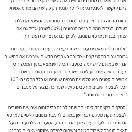
השבבים שאנחנו מתכננים עושים את מכשירי הקצה חכמים יותר כך
שהם יתקשרו לאינטרנט או לדטה סנטר רק כשיש להם מידע אמיתי.
תחום הדטה סנטר צורך כבר נתח ניכר מתפוקת החשמל הכוללת
בעולם, הגידול המהיר בנפח הנתונים (50% לשנה) יגדיל גם את
הצורך בבניית מרכזי נתונים, ולפיכך גם את צריכת האנרגיה.
"אנחנו בונים מאיצים עבור רשתות עצביות ועיבוד תמונה במהירות
גבוהה עבור התקני קצה – מדובר בשבבים חדשים שיבצעו את החישוב
הנדרש במקום להשתמש במעבד הכללי שנמצא בתוך המכשיר כי
מעבדים אלה אינם יעילים ביישומים כמו עיבוד תמונה כך שגם
מכשירים קטנים כמו טלפונים חכמים שעונים או כלל התקני ה-IOT
יוכלו לבצע חישובים מורכבים כאלה שעד כה בוצעו על מעבדים
גדולים במרכזי הנתונים."
"התקנים בקצה זקוקים יותר ויותר לבינה כדי לזהות אירועים חשובים
ולבצע הסקת מסקנות בחיישן במקום להעביר נתונים גולמיים למרכזי
הנתונים. כדי לענות על הצורך הגובר הזה, המעבדה שלנו עובדת על
האצת חומרה לעיבוד תמונה ורשתות למידה עמוקה/עצביות כבר זמן