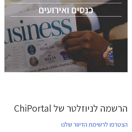
מומחים מקצועיים ובכירים.
כנסים ואירועים
ChipEx2026 will be held on May 12-13, 2026. The
conference is intended for everyone involved in the
semiconductor industry, including engineers,
professional experts, and senior executives.
לחץ לפרטים
הרשמה לניוזלטר של ChiPortal
הצטרפו לרשימת הדיוור שלנו