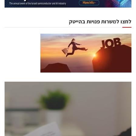
לחצו למשרות פנויות בהייטק
כנסים ואירועים
כנס ChipEx2026 יערך ב-12-13 במאי, 2026. הכנס מיועד
לכל העוסקים בתעשיית הסמיקונדקטור כולל מהנדסים,