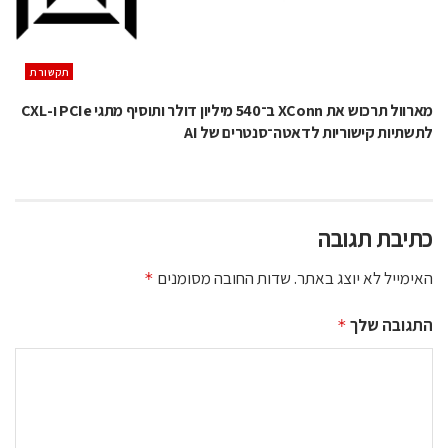
תקשורת
מארוול תרכוש את XConn ב־540 מיליון דולר ותוסיף מתגי PCIe ו-CXL
לתשתיות קישוריות לדאטה־סנטרים של AI
כתיבת תגובה
האימייל לא יוצג באתר.
שדות החובה מסומנים
*
התגובה שלך
*