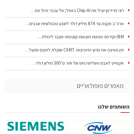
רוני פרידמן יוביל את Chip‑AI באפל; טל ענבר ינהל את…
ארה״ב מקצה עד 874 מיליון דולר לשבע טכנולוגיות שבבים…
IBM וקידמה מציגות תוצאות קוונטיות מעבר ליכולת…
סין מאיצה את מרוץ הזיכרונות: CXMT שוקלת להקים מפעל…
אקסייט לאבס השלימה גיוס של יותר מ־300 מיליון דולר…
מאמרים פופולאריים
השותפים שלנו