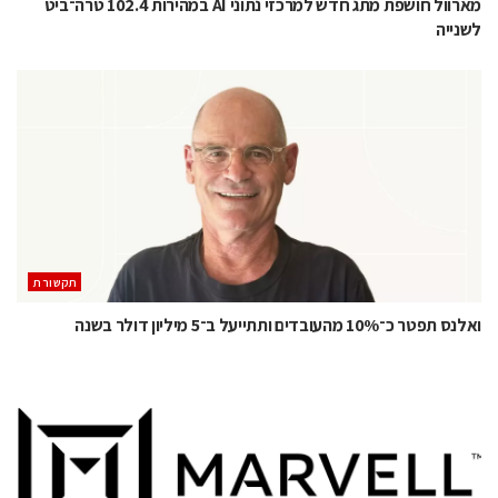
מארוול חושפת מתג חדש למרכזי נתוני AI במהירות 102.4 טרה־ביט
לשנייה
תקשורת
ואלנס תפטר כ־10% מהעובדים ותתייעל ב־5 מיליון דולר בשנה