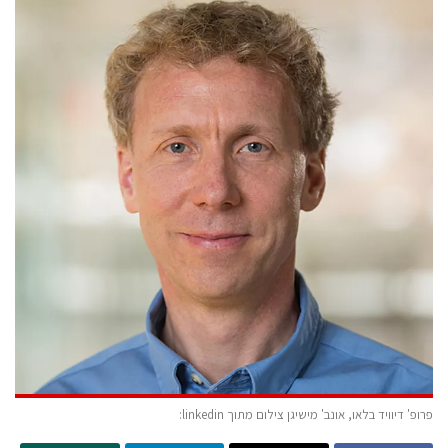
פרופ' דיוויד בלאו, אונב' מישיגן צילום מתוך linkedin: