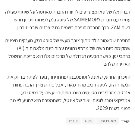
דבריו אלו של טאן מצטרפים לדיווח החברה מאתמול על שיתוף פעולה
עתידי עם חברת SAIMEMORY של סופטבנק לפיתוח זיכרון חדש
בשם ZAM. בכך החברה הופכת רשמית גם ליצרנית שבבי זיכרון.
ההסכם שכאמור נולד מתוך צורך מעשי של סופטבנק, הענקית היפנית
שמקימה כיום רשת של מרכזי נתונים עבור בינה מלאכותית (AI)
ברחבי יפן. כאשר הבעיה הגדולה של מרכזים אלו היא צריכת החשמל
האדירה שלהם.
הזיכרון החדש, שאינטל וסופטבנק יפתחו יחד, נועד לפתור בדיוק את
הנקודה הזו, לספק רכיב מהיר מאוד, אבל כזה שצורך הרבה פחות
אנרגיה מהרכיבים הקיימים היום. הפיתוח ייעשה על בסיס ידע
אמריקאי וטכנולוגיות ייצור של אינטל, כשהמטרה היא להגיע לייצור
המוני בשנת 2029.
Tags:
ליפ-בו טאן
GPU
אינטל