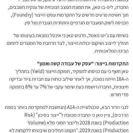
החברה, ליפ-בו טאן, את תמונת המצב הנוכחית של ענקית השבבים,
תוך חשיפת פרטים חדשים על התקדמות עסקי הייצור (Foundry),
הכניסה לשוק המעבדים הגרפיים והתחרות הגוברת מול סין.
בשיחה עם ג'יטו פאטל, הדגיש טאן כי אינטל נמצאת בעיצומו של
תהליך לייצוב ושיקום יכולות הייצור, לצד הרחבת סל המוצרים לתחום
הבינה המלאכותית.
התקדמות בייצור: "עסק של עבודה קשה ואמון"
טאן חשף כי עם כניסתו לתפקיד, תפוקת הייצור (Yield) בתהליך
ה-18A הייתה נמוכה, אך לאחר שילוב כוחות עם חברות ציוד ובדיקה
חיצוניות, החברה רושמת כעת שיפור עקבי של 7% עד 8% בתפוקה
מדי חודש.
לגבי הדור הבא, טכנולוגיית ה-A14 (הנחשבת למתקדמת ביותר במפת
הדרכים), ציין טאן כי החברה מכוונת ל"ייצור בסיכון" (Risk
Production) בשנת 2028 ולייצור המוני מלא (Volume
Production) בשנת 2029. "הקמנו תהליכים שיבטיחו ללקוחות לא