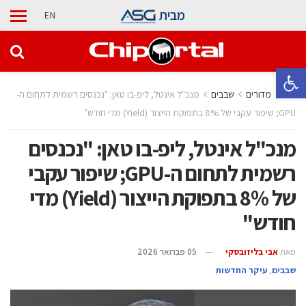
מבית
EN
פתח סרגל נגישות
בית
מדורים
‫שבבים‬
מנכ"ל אינטל, ליפ-בו טאן: "נכנסים רשמית לתחום ה-
GPU; שיפור עקבי של 8% בתפוקת הייצור (Yield) מדי חודש"
מנכ"ל אינטל, ליפ-בו טאן: "נכנסים
רשמית לתחום ה-GPU; שיפור עקבי
של 8% בתפוקת הייצור (Yield) מדי
חודש"
מאת
אבי בליזובסקי
05 פברואר 2026
‫שבבים‬
,
עיקר החדשות