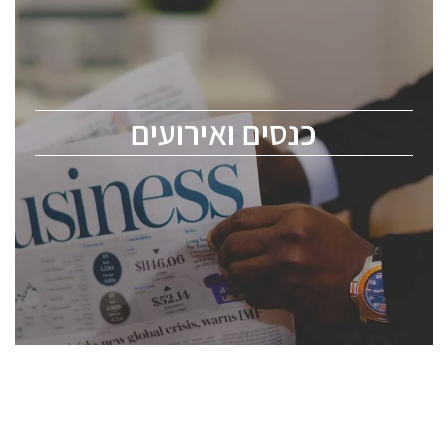
כנס ChipEx2026 יערך ב-12-13 במאי, 2026. הכנס מיועד
לכל העוסקים בתעשיית הסמיקונדקטור כולל מהנדסים,
מומחים מקצועיים ובכירים.
כנסים ואירועים
ChipEx2026 will be held on May 12-13, 2026. The
conference is intended for everyone involved in the
semiconductor industry, including engineers,
professional experts, and senior executives.
לחץ לפרטים