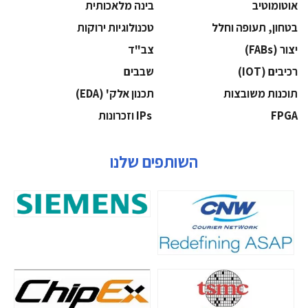
אוטומוטיב
בינה מלאכותית
בטחון, תעופה וחלל
‫טכנולוגיות ירוקות‬
‫יצור (‪(FABs‬‬
‫צב"ד‬
‫רכיבים‬ (IOT)
‫שבבים‬
‫תוכנות משובצות‬
‫תכנון אלק' (‪(EDA‬‬
‫‪FPGA‬‬
‫ ‪וזכרונות IPs‬‬
השותפים שלנו