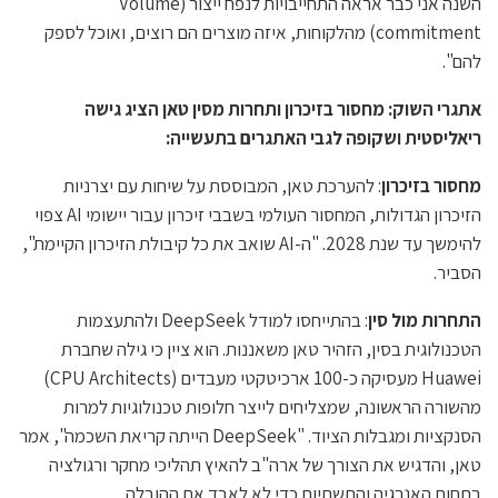
השנה אני כבר אראה התחייבויות לנפח ייצור (Volume
commitment) מהלקוחות, איזה מוצרים הם רוצים, ואוכל לספק
להם".
אתגרי השוק: מחסור בזיכרון ותחרות מסין טאן הציג גישה
ריאליסטית ושקופה לגבי האתגרים בתעשייה:
מחסור בזיכרון
: להערכת טאן, המבוססת על שיחות עם יצרניות
הזיכרון הגדולות, המחסור העולמי בשבבי זיכרון עבור יישומי AI צפוי
להימשך עד שנת 2028. "ה-AI שואב את כל קיבולת הזיכרון הקיימת",
הסביר.
התחרות מול סין
: בהתייחסו למודל DeepSeek ולהתעצמות
הטכנולוגית בסין, הזהיר טאן משאננות. הוא ציין כי גילה שחברת
Huawei מעסיקה כ-100 ארכיטקטי מעבדים (CPU Architects)
מהשורה הראשונה, שמצליחים לייצר חלופות טכנולוגיות למרות
הסנקציות ומגבלות הציוד. "DeepSeek הייתה קריאת השכמה", אמר
טאן, והדגיש את הצורך של ארה"ב להאיץ תהליכי מחקר ורגולציה
בתחום האנרגיה והתשתיות כדי לא לאבד את ההובלה.