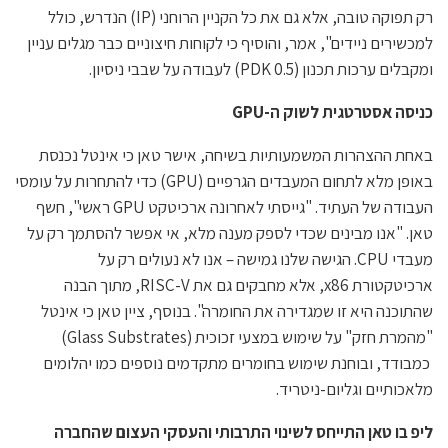
רק תפוקה טובה, אלא גם את כל הקניין הרוחני (IP) הנדרש, כולל
למכשירים ניידים", אמר, והוסיף כי לקוחות חיצוניים כבר מגלים עניין
ומקבלים ערכות תכנון (PDK 0.5) לעבודה על שבבי ניסיון.
כניסה אסטרטגית לשוק ה-
GPU
באחת ההצהרות המשמעותיות בשיחה, אישר טאן כי אינטל נכנסת
באופן מלא לתחום המעבדים הגרפיים (GPU) כדי להתחרות על עומסי
העבודה של העתיד. "גייסתי לאחרונה ארכיטקט GPU ראשי", חשף
טאן. "אנו מבינים שכדי לספק מענה מלא, אי אפשר להסתמך רק על
מעבדי CPU. הגישה שלנו גמישה – אנו לא נעולים רק על
ארכיטקטורת x86, אלא מחבקים גם את RISC-V, מתוך הבנה
שהתוכנה היא זו שמגדירה את החומרה". בנוסף, ציין טאן כי אינטל
"מהמרת חזק" על שימוש במצעי זכוכית (Glass Substrates)
כמבודד, ובוחנת שימוש בחומרים מתקדמים נוספים כמו יהלומים
מלאכותיים וגליום-ניטריד.
ליפ בו טאן התייחס לשינוי התרבותי והעסקי העצום שהחברה