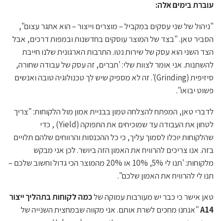
עוברת בימים אלה:
"ניהול של שני עסקים במקביל – מוצרים וייצור – הוא אתגר עצום",
הסביר טאן. "בצד של המוצר עוסקים בחדשנות ובמפות דרכים, אבל
הצד השני הוא עסק של שירות נטו. התרבות הארגונית שלנו חייבת
להשתנות. אני אומר לצוות שלי: 'חברים, זה עסק של עבודה שחורה,
סיזיפית (Grinding)'. זה לא מספיק שיש לך טכנולוגיה טובה ואנשים
פשוט יבואו".
לדברי טאן, המפתח להצלחה טמון בבניית אמון מול הלקוחות: "צריך
לטחון את העבודה עד שמוכיחים את התפוקה (Yield) , כדי
שהלקוחות יוכלו לסמוך עליך, כי כל ההכנסות והרווחים שלהם תלויים
בזה. אנו צריכים להרוויח את האמון הזה ביושר. לכן אני מבקש
מלקוחות: 'תנו לי 5%, 10% או 20% מהמוצר הכי גדול וחשוב שלכם –
תנו לי להרוויח את האמון שלכם".
טאן אישר כי כבר יש מעורבות עמוקה של
כמה לקוחות בתהליך ייצור
14
A
"אנחנו מחכים לשרת אותם. אני מקווה שבמחצית השנייה של