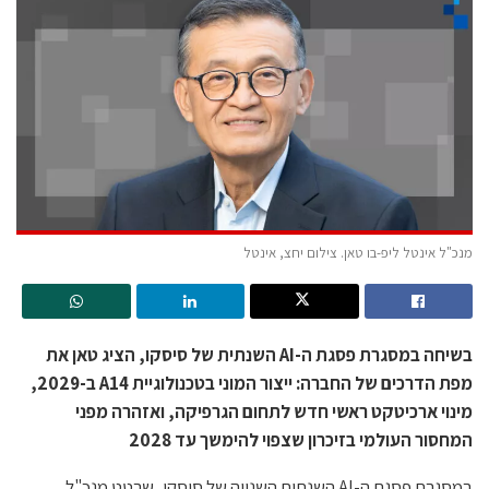
מנכ"ל אינטל ליפ-בו טאן. צילום יחצ, אינטל
בשיחה במסגרת פסגת ה-
AI
השנתית של סיסקו, הציג טאן את
מפת הדרכים של החברה: ייצור המוני בטכנולוגיית
A
14 ב-2029,
מינוי ארכיטקט ראשי חדש לתחום הגרפיקה, ואזהרה מפני
המחסור העולמי בזיכרון שצפוי להימשך עד 2028
במסגרת פסגת ה-AI השנתית השנייה של סיסקו, שרטט מנכ"ל