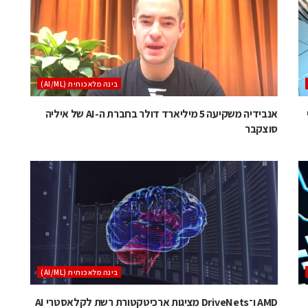
בינה מלאכותית (AI/ML)
י
אנבידיה משקיעה 5 מיליארד דולר בחברת ה-AI של איליה
סוצקבר
בינה מלאכותית (AI/ML)
AMD ו־DriveNets מציגות ארכיטקטורת רשת לקלאסטרי AI