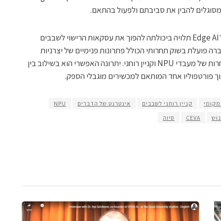
מסוגלים להבין את סביבתם ולפעול בהתאם.
עבור סיוה, חשיבותו העסקית של המעבר ל־Edge AI תלויה ביכולתה להפוך את עסקאות הרישוי לשבבים
ה פועלת בשוק תחרותי הכולל פתרונות פנימיים של יצרניות
שבבים, ארכיטקטורות פתוחות וספקיות אחרות של מעבדי NPU וקניין רוחני. יתרונה האפשרי הוא בשילוב בין
וך פורטפוליו אחד המותאם למכשירים מוגבלי הספק.
מקומי
קניין רוחני לשבבים
אינטרנט של הדברים
NPU
וש
CEVA
סיוה