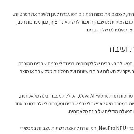
יה, לצמצם את כמות הנתונים המועברת לענן ולשפר את הפרטיות.
בה מיידית או שבהן החיבור לרשת אינו רציף, כגון מערכות רכב,
וצרי אינטרנט של הדברים.
 ועיבוד
ני המשולב בשבבים של לקוחותיה. בניגוד ליצרנית שבבים המוכרת
עיקר על תשלום עבור רישיונות ועל תמלוגים מכל שבב או מוצר
אסטרטגיית הבינה המלאכותית של החברה מרוכזת תחת Ceva AI Fabric, הכוללת מעבדי בינה מלאכותית,
וחישה. המטרה היא לאפשר ליצרני שבבים ומערכות לשלב במוצר אחד
והפעלת מודלים של בינה מלאכותית.
מרכיב מרכזי בפלטפורמה הוא משפחת מעבדי NeuPro NPU, המיועדת להאצת רשתות עצביות במכשירי