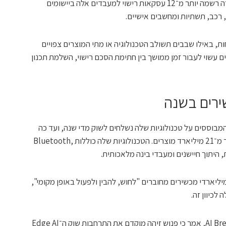
קצה בצריכת הספק נמוכה. לפי סיוה, החברה רשמה יותר מ־12 עסקאות רישוי למעבדים אלה ביישומים
 רכב, תשתיות ומחשבים אישיים.
, באילו שבבים תשולב הטכנולוגיה או מתי המוצרים צפויים
ים עשוי לעבור זמן ממושך בין חתימת הסכם רישוי, השלמת תכנון
ירים בשנה
המבוססים על טכנולוגיות שלה נשלחים לשוק מדי שנה, ועד כה
שולבו רכיבי הקניין הרוחני של החברה ביותר מ־21 מיליארד מוצרים. הטכנולוגיות שלה כוללות Bluetooth,
יליארדי מכשירים מחוברים "לחוש, להבין ולפעול באופן מקומי",
לכיוון זה.
סטיב ג'והנסון, מנהל בתוכנית AI Breakthrough, אמר כי פנוש זיהה מוקדם את התרחבות שוק ה־Edge AI