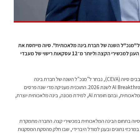
AI Bre בחרה בפנוש ל"מנכ"ל השנה של חברת בינה מלאכותית". סיוה מייחסת את
הבחירה למעבר שלה לעיבוד היברידי בין הענן למכשירי הקצה וליותר מ־12 עסקאות רישוי של מעבדי
אמיר פנוש, מנכ"ל חברת הקניין הרוחני לשבבים סיוה (CEVA), נבחר ל"מנכ"ל השנה של חברת בינה
מלאכותית" במסגרת תוכנית הפרסים AI Breakthrough לשנת 2026. התוכנית מעניקה מדי שנה פרסים
לחברות, מוצרים ומנהלים בתחומי הבינה המלאכותית, ובהם חומרת AI, למידת מכונה, בינה מלאכותית יוצרת,
יוה בתחום הבינה המלאכותית במכשירי קצה. החברה מתמקדת
רכזי נתונים ובענן למודל היברידי, שבו חלק מהסקת המסקנות