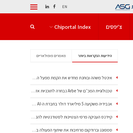
EN
צ'יפסים
Chiportal Index
הידיעות הנקראות ביותר
מאמרים פופולאריים
אינטל משהה ובוחנת מחדש את הקמת מפעל הענק שלה בקריית גת
טכנולוגיית המכ״ם של Arbe נבחרה לתוכניות אזרחיות וביטחוניות
אנבידיה משקיעה 5 מיליארד דולר בחברת ה-AI של איליה סוצקבר
קיידנס העניקה פרסי הצטיינות לסטודנטיות להנדסת חשמל ופיזיקה
סמסונג וברודקום מרחיבות את שיתוף הפעולה בשבבי AI…