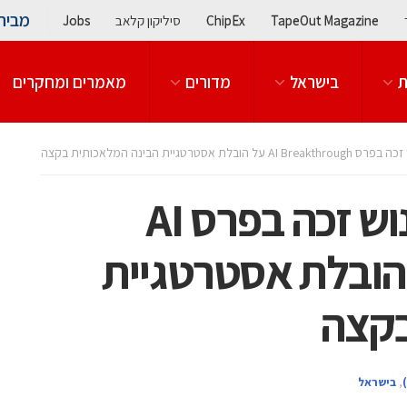
מבית
TapeOut Magazine
ChipEx
סיליקון קלאב
Jobs
ת
בישראל
מדורים
מאמרים ומחקרים
סטרטגיית הבינה המלאכותית בקצה
מנכ"ל סיוה אמיר פנוש זכה בפרס AI
Breakth על הובלת אסטרטגיית
בקצה
,
בישראל