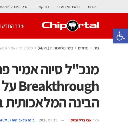
אודות
כנסים ואירועים
צור קשר
הצטרפות לניוזלטר
עיקר החדשו
פתח סרגל נגישות
בית
מדורים
בינה מלאכותית (AI/ML)
מנכ"ל סיוה אמיר פנוש זכה בפרס AI Breakthrough על הובלת א
rough
הבינה המלאכותית 
מאת
אבי בליזובסקי
29 יוני 2026
|
בינה מלאכותית (AI/ML)