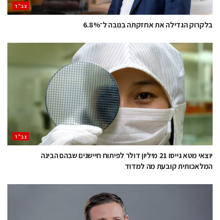
‫צב"ד‬
בלקרוק הגדילה את אחזקתה בנובה ל־6.8%
‫צב"ד‬
יוצאי מטא גייסו 21 מיליון דולר לפיתוח חיישנים שבהם הבינה
המלאכותית קובעת מה למדוד