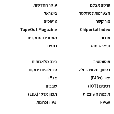
פרסם אצלנו
עיקר החדשות
הצטרפות לניוזלטר
בישראל
צור קשר
צ'יפסים
TapeOut Magazine
Chiportal Index
אודות
מאמרים ומחקרים
תנאי שימוש
כנסים
אוטומוטיב
בינה מלאכותית
בטחון, תעופה וחלל
‫טכנולוגיות ירוקות‬
‫יצור (‪(FABs‬‬
‫צב"ד‬
‫רכיבים‬ (IOT)
‫שבבים‬
‫תוכנות משובצות‬
‫תכנון אלק' (‪(EDA‬‬
‫‪FPGA‬‬
‫ ‪וזכרונות IPs‬‬