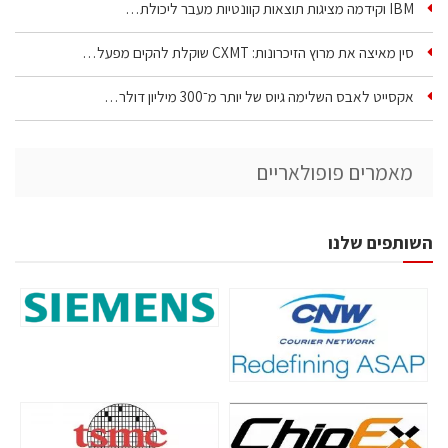
IBM וקידמה מציגות תוצאות קוונטיות מעבר ליכולת…
סין מאיצה את מרוץ הזיכרונות: CXMT שוקלת להקים מפעל…
אקסייט לאבס השלימה גיוס של יותר מ־300 מיליון דולר…
מאמרים פופולאריים
השותפים שלנו