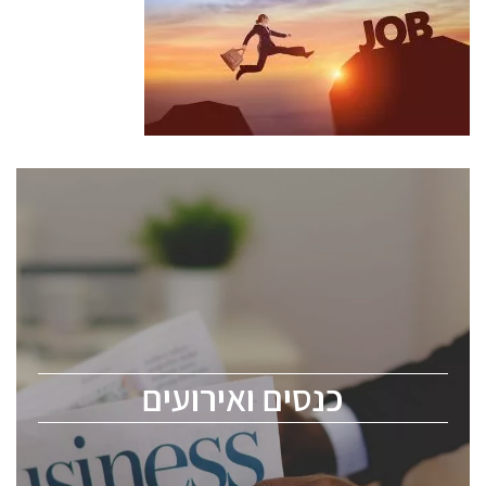
כנסים ואירועים
כנס ChipEx2026 יערך ב-12-13 במאי, 2026. הכנס מיועד
לכל העוסקים בתעשיית הסמיקונדקטור כולל מהנדסים,
מומחים מקצועיים ובכירים.
כנסים ואירועים
ChipEx2026 will be held on May 12-13, 2026. The
conference is intended for everyone involved in the
semiconductor industry, including engineers,