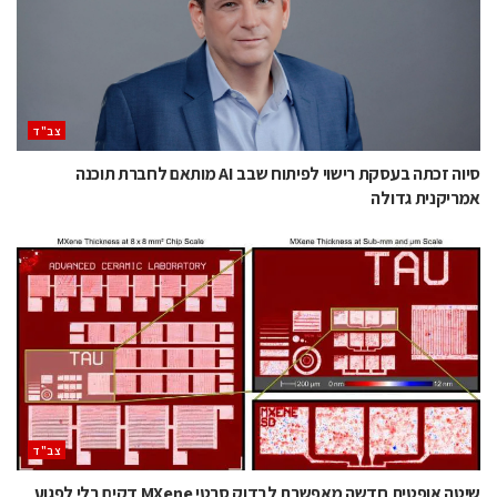
‫צב"ד‬
סיוה זכתה בעסקת רישוי לפיתוח שבב AI מותאם לחברת תוכנה
אמריקנית גדולה
‫צב"ד‬
שיטה אופטית חדשה מאפשרת לבדוק סרטי MXene דקים בלי לפגוע