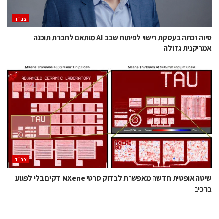
‫צב"ד‬
סיוה זכתה בעסקת רישוי לפיתוח שבב AI מותאם לחברת תוכנה
אמריקנית גדולה
‫צב"ד‬
שיטה אופטית חדשה מאפשרת לבדוק סרטי MXene דקים בלי לפגוע
ברכיב