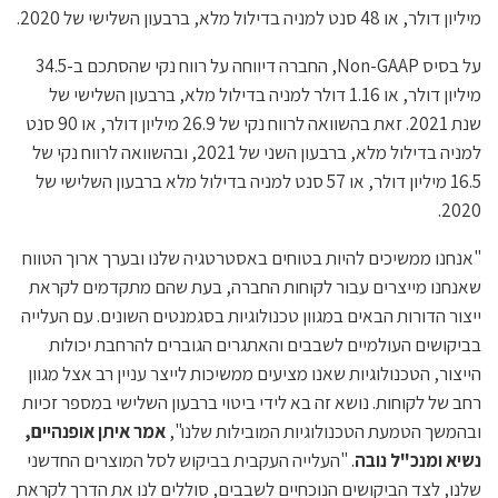
מיליון דולר, או 48 סנט למניה בדילול מלא, ברבעון השלישי של 2020.
על בסיס Non-GAAP, החברה דיווחה על רווח נקי שהסתכם ב-34.5
מיליון דולר, או 1.16 דולר למניה בדילול מלא, ברבעון השלישי של
שנת 2021. זאת בהשוואה לרווח נקי של 26.9 מיליון דולר, או 90 סנט
למניה בדילול מלא, ברבעון השני של 2021, ובהשוואה לרווח נקי של
16.5 מיליון דולר, או 57 סנט למניה בדילול מלא ברבעון השלישי של
2020.
"אנחנו ממשיכים להיות בטוחים באסטרטגיה שלנו ובערך ארוך הטווח
שאנחנו מייצרים עבור לקוחות החברה, בעת שהם מתקדמים לקראת
ייצור הדורות הבאים במגוון טכנולוגיות בסגמנטים השונים. עם העלייה
בביקושים העולמיים לשבבים והאתגרים הגוברים להרחבת יכולות
הייצור, הטכנולוגיות שאנו מציעים ממשיכות לייצר עניין רב אצל מגוון
רחב של לקוחות. נושא זה בא לידי ביטוי ברבעון השלישי במספר זכיות
ובהמשך הטמעת הטכנולוגיות המובילות שלנו",
אמר איתן אופנהיים,
נשיא ומנכ"ל נובה
. "העלייה העקבית בביקוש לסל המוצרים החדשני
שלנו, לצד הביקושים הנוכחיים לשבבים, סוללים לנו את הדרך לקראת