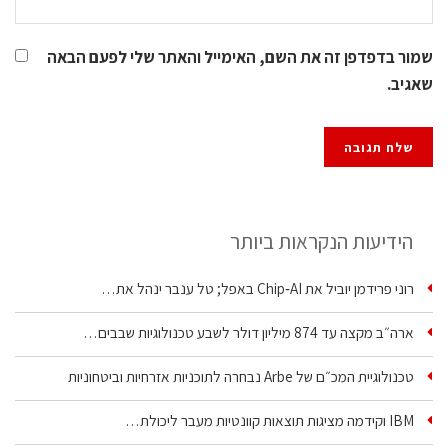
שמור בדפדפן זה את השם, האימייל והאתר שלי לפעם הבאה
שאגיב.
הידיעות הנקראות ביותר
רוני פרידמן יוביל את Chip‑AI באפל; טל ענבר ינהל את…
ארה״ב מקצה עד 874 מיליון דולר לשבע טכנולוגיות שבבים…
טכנולוגיית המכ״ם של Arbe נבחרה לתוכניות אזרחיות וביטחוניות
IBM וקידמה מציגות תוצאות קוונטיות מעבר ליכולת…