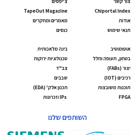
צור קשר
צ'יפסים
TapeOut Magazine
Chiportal Index
אודות
מאמרים ומחקרים
תנאי שימוש
כנסים
אוטומוטיב
בינה מלאכותית
בטחון, תעופה וחלל
‫טכנולוגיות ירוקות‬
‫יצור (‪(FABs‬‬
‫צב"ד‬
‫רכיבים‬ (IOT)
‫שבבים‬
‫תוכנות משובצות‬
‫תכנון אלק' (‪(EDA‬‬
‫‪FPGA‬‬
‫ ‪וזכרונות IPs‬‬
השותפים שלנו