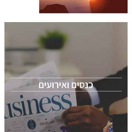
כנסים ואירועים
כנס ChipEx2026 יערך ב-12-13 במאי, 2026. הכנס מיועד
לכל העוסקים בתעשיית הסמיקונדקטור כולל מהנדסים,
מומחים מקצועיים ובכירים.
כנסים ואירועים
ChipEx2026 will be held on May 12-13, 2026. The
conference is intended for everyone involved in the
semiconductor industry, including engineers,
professional experts, and senior executives.