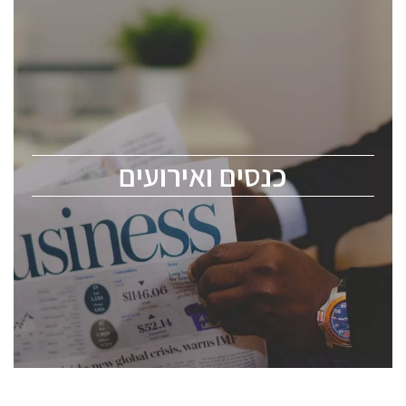
כנסים ואירועים
כנס ChipEx2026 יערך ב-12-13 במאי, 2026. הכנס מיועד
לכל העוסקים בתעשיית הסמיקונדקטור כולל מהנדסים,
מומחים מקצועיים ובכירים.
כנסים ואירועים
ChipEx2026 will be held on May 12-13, 2026. The
conference is intended for everyone involved in the
semiconductor industry, including engineers,
professional experts, and senior executives.
לחץ לפרטים