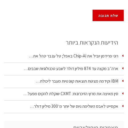
הידיעות הנקראות ביותר
רוני פרידמן יוביל את Chip‑AI באפל; טל ענבר ינהל את…
ארה״ב מקצה עד 874 מיליון דולר לשבע טכנולוגיות שבבים…
IBM וקידמה מציגות תוצאות קוונטיות מעבר ליכולת…
סין מאיצה את מרוץ הזיכרונות: CXMT שוקלת להקים מפעל…
אקסייט לאבס השלימה גיוס של יותר מ־300 מיליון דולר…
מאמרים פופולאריים