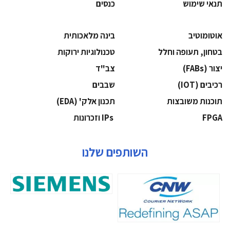
תנאי שימוש
כנסים
אוטומוטיב
בינה מלאכותית
בטחון, תעופה וחלל
‫טכנולוגיות ירוקות‬
‫יצור (‪(FABs‬‬
‫צב"ד‬
‫רכיבים‬ (IOT)
‫שבבים‬
‫תוכנות משובצות‬
‫תכנון אלק' (‪(EDA‬‬
‫‪FPGA‬‬
‫ ‪וזכרונות IPs‬‬
השותפים שלנו