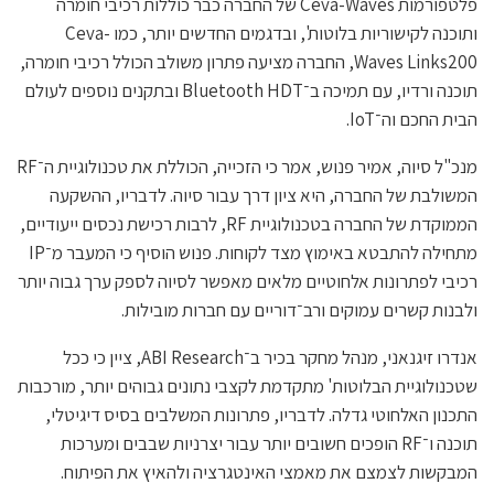
פלטפורמות Ceva-Waves של החברה כבר כוללות רכיבי חומרה
ותוכנה לקישוריות בלוטות', ובדגמים החדשים יותר, כמו Ceva-
Waves Links200, החברה מציעה פתרון משולב הכולל רכיבי חומרה,
תוכנה ורדיו, עם תמיכה ב־Bluetooth HDT ובתקנים נוספים לעולם
הבית החכם וה־IoT.
מנכ"ל סיוה, אמיר פנוש, אמר כי הזכייה, הכוללת את טכנולוגיית ה־RF
המשולבת של החברה, היא ציון דרך עבור סיוה. לדבריו, ההשקעה
הממוקדת של החברה בטכנולוגיית RF, לרבות רכישת נכסים ייעודיים,
מתחילה להתבטא באימוץ מצד לקוחות. פנוש הוסיף כי המעבר מ־IP
רכיבי לפתרונות אלחוטיים מלאים מאפשר לסיוה לספק ערך גבוה יותר
ולבנות קשרים עמוקים ורב־דוריים עם חברות מובילות.
אנדרו זיגנאני, מנהל מחקר בכיר ב־ABI Research, ציין כי ככל
שטכנולוגיית הבלוטות' מתקדמת לקצבי נתונים גבוהים יותר, מורכבות
התכנון האלחוטי גדלה. לדבריו, פתרונות המשלבים בסיס דיגיטלי,
תוכנה ו־RF הופכים חשובים יותר עבור יצרניות שבבים ומערכות
המבקשות לצמצם את מאמצי האינטגרציה ולהאיץ את הפיתוח.