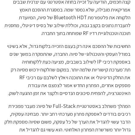
קצה חכמים, הודיעה על זכייה בחוזה אסטרטגי עם יצרנית שבבים
אמריקאית מובילה, שלא נמסר שמה. במסגרת ההסכם תאמץ
הלקוחה את פלטפורמת Bluetooth HDT של סיוה, המיועדת
להעברת נתונים בקצב גבוה, וכוללת שילוב של בסיס דיגיטלי, מחסנית
תוכנה וטכנולוגיית רדיו RF שפותחה בתוך החברה.
החשיבות של ההסכם אינה רק בעצם הזכייה בלקוח גדול, אלא בשינוי
במודל העסקי והטכנולוגי של סיוה. החברה, שהתמקדה במשך שנים
באספקת רכיבי IP לשילוב בשבבים, מציעה כעת ללקוחותיה
תת־מערכת קישוריות שלמה יותר. במקום שהלקוח ירכוש מסיוה רק
את החלק הדיגיטלי או את התוכנה ויאלץ לשלבם עם רכיבי RF
מספקים אחרים, הפתרון החדש אמור לצמצם את עבודת
האינטגרציה, להפחית סיכונים הנדסיים ולקצר את זמן ההגעה לשוק.
המהלך משתלב באסטרטגיית Full-Stack של סיוה: מעבר ממכירת
רכיבים בודדים לאספקת פתרון מערכתי רחב יותר. מבחינה עסקית,
הדבר עשוי להגדיל את הערך של כל עסקה, משום שסיוה מספקת חלק
גדול יותר משרשרת הפתרון האלחוטי. הוא עשוי גם להגדיל את