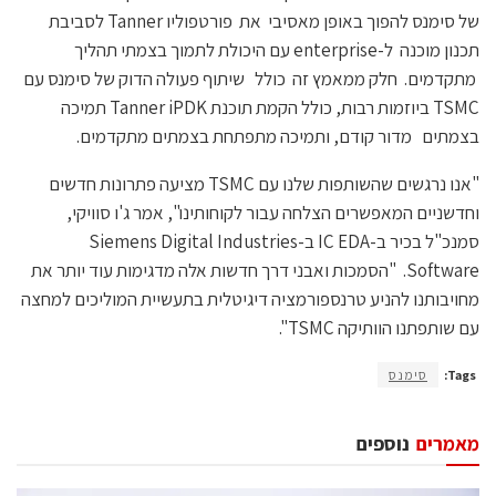
של סימנס להפוך באופן מאסיבי את פורטפוליו Tanner לסביבת
תכנון מוכנה ל-enterprise עם היכולת לתמוך בצמתי תהליך
מתקדמים. חלק ממאמץ זה כולל שיתוף פעולה הדוק של סימנס עם
TSMC ביוזמות רבות, כולל הקמת תוכנת Tanner iPDK תמיכה
בצמתים מדור קודם, ותמיכה מתפתחת בצמתים מתקדמים.
"אנו נרגשים שהשותפות שלנו עם TSMC מציעה פתרונות חדשים
וחדשניים המאפשרים הצלחה עבור לקוחותינו", אמר ג'ו סוויקי,
סמנכ"ל בכיר ב-IC EDA ב-Siemens Digital Industries
Software. "הסמכות ואבני דרך חדשות אלה מדגימות עוד יותר את
מחויבותנו להניע טרנספורמציה דיגיטלית בתעשיית המוליכים למחצה
עם שותפתנו הוותיקה TSMC".
Tags:
סימנס
מאמרים
נוספים