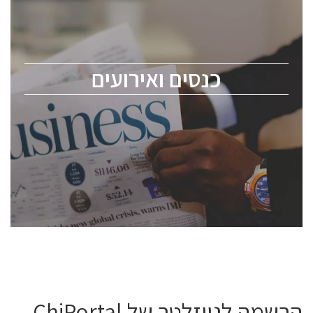
כנס ChipEx2026 יערך ב-12-13 במאי, 2026. הכנס מיועד
לכל העוסקים בתעשיית הסמיקונדקטור כולל מהנדסים,
מומחים מקצועיים ובכירים.
כנסים ואירועים
ChipEx2026 will be held on May 12-13, 2026. The
conference is intended for everyone involved in the
semiconductor industry, including engineers,
professional experts, and senior executives.
לחץ לפרטים
הרשמה לניוזלטר של ChiPortal