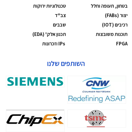
בטחון, תעופה וחלל
‫טכנולוגיות ירוקות‬
‫יצור (‪(FABs‬‬
‫צב"ד‬
‫רכיבים‬ (IOT)
‫שבבים‬
‫תוכנות משובצות‬
‫תכנון אלק' (‪(EDA‬‬
‫‪FPGA‬‬
‫ ‪וזכרונות IPs‬‬
השותפים שלנו