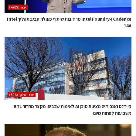
‫יצור (‪(FABS‬‬
Cadence ו-Intel Foundry מרחיבות שיתוף פעולה סביב תהליך Intel
14A
‫תכנון אלק' (‪(EDA‬‬
קיידנס ואנבידיה מציגות סוכן AI לאימות שבבים: מקצר מחזור RTL
משבועות לפחות מיום