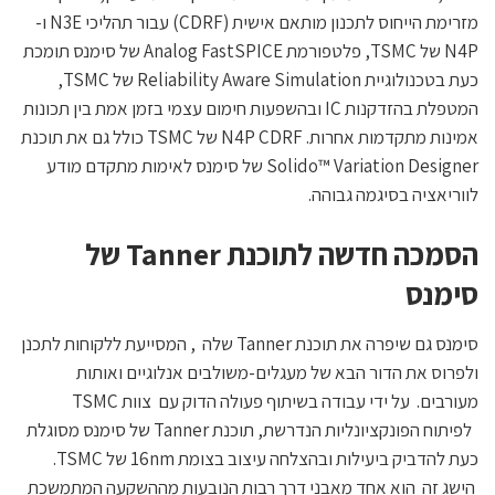
מזרימת הייחוס לתכנון מותאם אישית (CDRF) עבור תהליכי N3E ו-
N4P של TSMC, פלטפורמת Analog FastSPICE של סימנס תומכת
כעת בטכנולוגיית Reliability Aware Simulation של TSMC,
המטפלת בהזדקנות IC ובהשפעות חימום עצמי בזמן אמת בין תכונות
אמינות מתקדמות אחרות. N4P CDRF של TSMC כולל גם את תוכנת
Solido™ Variation Designer של סימנס לאימות מתקדם מודע
לווריאציה בסיגמה גבוהה.
הסמכה חדשה לתוכנת Tanner של
סימנס
סימנס גם שיפרה את תוכנת Tanner שלה , המסייעת ללקוחות לתכנן
ולפרוס את הדור הבא של מעגלים-משולבים אנלוגיים ואותות
מעורבים. על ידי עבודה בשיתוף פעולה הדוק עם צוות TSMC
לפיתוח הפונקציונליות הנדרשת, תוכנת Tanner של סימנס מסוגלת
כעת להדביק ביעילות ובהצלחה עיצוב בצומת 16nm של TSMC.
הישג זה הוא אחד מאבני דרך רבות הנובעות מההשקעה המתמשכת