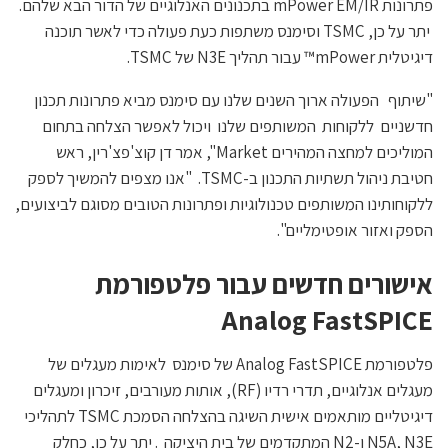
פתרונות mPower EM/IR בתכנונים האנלוגיים של הדור הבא שלהם.
יתר על כן, TSMC וסימנס משתפות כעת פעולה כדי לאשר תוכנה
דיגיטלית mPower™ עבור תהליך N3E של TSMC.
"שיתוף הפעולה ארוך השנים שלנו עם סימנס מביא פתרונות תכנון
חדשניים ללקוחות המשותפים שלנו ויכול לאפשר הצלחה בתחום
המוליכים למחצה המהירים Market", אמר דן קוצ'פצ'רין, ראש
חטיבת ניהול תשתיות התכנון ב-TSMC. "אנו מצפים להמשיך לספק
ללקוחותינו המשותפים טכנולוגיות ופתרונות הטובים מסוגם לביצועים,
הספק ואזור אופטימליים".
אישורים חדשים עבור פלטפורמת
Analog FastSPICE
פלטפורמת Analog FastSPICE של סימנס לאימות מעגלים של
מעגלים אנלוגיים, תדרי רדיו (RF), אותות מעורבים, זיכרון ומעגלים
דיגיטליים מותאמים אישית השיגה בהצלחה הסמכת TSMC לתהליכי
N5A, N3E ו-N2 המתקדמים של בית היציקה . יתר על כן, כחלק