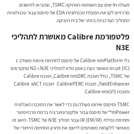
פעולה חדשים עם השותפה הוותיקה TSMC, שהביאו להישגים
מרכזיים לקראת הפעלת טכנולוגיות EDA של סימנס עבור טכנולוגיות
התהליך העדכניות ביותר של בית היציקה.
פלטפורמת Calibre מאושרת לתהליכי
N3E
כלי Calibre nmPlatform של סימנס לחתימת אימות משולב c
ircuit (IC) מאושר כעת באופן מלא לתהליכי N3E ו-N2 מתקדמים
של TSMC, כולל תוכנת Calibre nmDRC, תוכנת Calibre
YieldEnhancer, תוכנת CalibrePERC תוכנת Calibre xACT
ותוכנת Calibre nmLVS.
TSMC וסימנס שיתפו פעולה גם כדי לאשר את התוכנה האנלוגית
mPower™ של סימנס עבור אלקטרומיגרציה ברמת טרנזיסטור
וחתימת נפילת IR (EM/IR) עבור תהליך N3E של TSMC. הישג זה
מאפשר ללקוחות משותפים ליישם את פתרון החתימה הייחודי של