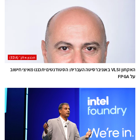
‫תכנון אלק' (‪(EDA‬‬
האקתון VLSI באוניברסיטה העברית: הסטודנטים יתכננו מאיצי חישוב
על FPGA