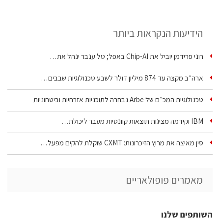
הידיעות הנקראות ביותר
רוני פרידמן יוביל את Chip‑AI באפל; טל ענבר ינהל את…
ארה״ב מקצה עד 874 מיליון דולר לשבע טכנולוגיות שבבים…
טכנולוגיית המכ״ם של Arbe נבחרה לתוכניות אזרחיות וביטחוניות
IBM וקידמה מציגות תוצאות קוונטיות מעבר ליכולת…
סין מאיצה את מרוץ הזיכרונות: CXMT שוקלת להקים מפעל…
מאמרים פופולאריים
השותפים שלנו