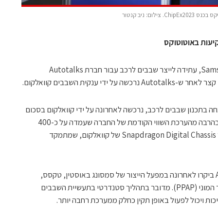
ם: ניב קנטור
יעות באוטוטוקס
חטיבת הייצור של סמסונג, Samsung Foundry, עתידה לייצר שבבים לרכב עבור חברת Autotalks
י ענקית השבבים קוואלקום.
Autota, שנוסדה ב-2008 ומתמחה בתכנון שבבים לרכב, נרכשה לאחרונה על ידי קוואלקום בסכום
מוערך של כ-100 מיליון דולר – סכום נמוך בהרבה מהערכת השווי הקודמת של החברה שעמדה על כ-400
מיליון דולר. הרכישה נועדה לחזק את מערך Snapdragon Digital Chassis של קוואלקום, שמתמקד
לפי דיווח של DigiTimes, נציגי Autotalks ביקרו לאחרונה במפעל הייצור של סמסונג באוסטין, טקסס,
לצורך בדיקות איכות ובחינת התאמה לייצור המוני (PPAP). מדובר בתהליך סטנדרטי בתעשיית השבבים
ת ויכול לפעול באופן תקין כחלק ממערכת רחבה יותר.