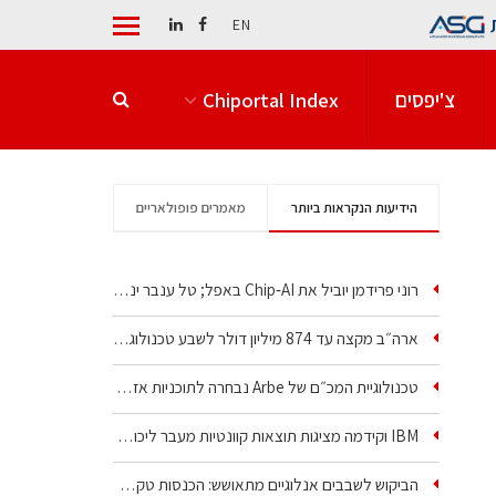
EN
צ'יפסים
Chiportal Index
הידיעות הנקראות ביותר
מאמרים פופולאריים
רוני פרידמן יוביל את Chip‑AI באפל; טל ענבר ינהל את…
ארה״ב מקצה עד 874 מיליון דולר לשבע טכנולוגיות שבבים…
טכנולוגיית המכ״ם של Arbe נבחרה לתוכניות אזרחיות וביטחוניות
IBM וקידמה מציגות תוצאות קוונטיות מעבר ליכולת…
הביקוש לשבבים אנלוגיים מתאושש: הכנסות טקסס…