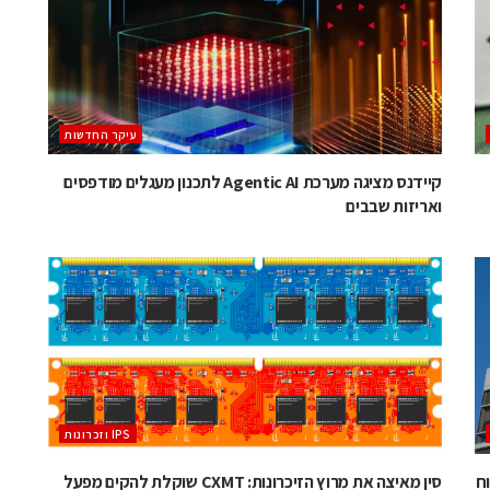
עיקר החדשות
קיידנס מציגה מערכת Agentic AI לתכנון מעגלים מודפסים
ואריזות שבבים
‫ ‪וזכרונות IPS‬‬
לפיתוח
סין מאיצה את מרוץ הזיכרונות: CXMT שוקלת להקים מפעל