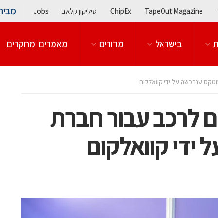
מבית
TapeOut Magazine
ChipEx
סיליקון קלאב
Jobs
ת
בישראל
מדורים
מאמרים ומחקרים
וטקס שנרכשה על ידי קוואלקום
ם לרכב עבור חברת
 ידי קוואלקום