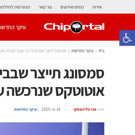
אודות
כנסים ואירועים
צור קשר
הצטרפות לניוזלטר
עיקר החדשו
פתח סרגל נגישות
בית
עיקר החדשות
סמסונג תייצר שבבים לרכב עבור חברת אוט
סמסונג תייצר שבבי
אוטוטקס שנרכשה על
מאת
אבי בליזובסקי
16 יוני 2025
|
עיקר החדשות