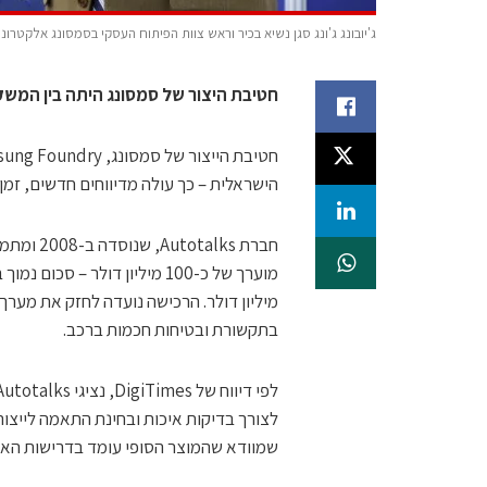
ג'יובונג ג'ונג סגן נשיא בכיר וראש צוות הפיתוח העסקי בסמסונג אלקטרוניקס בכנס ChipEx2023. צילו
חטיבת היצור של סמסונג היתה בין המשק
הישראלית – כך עולה מדיווחים חדשים, זמן קצר לאחר ש-Autotalks נרכשה על יד
חברת lks
בתקשורת ובטיחות חכמות ברכב.
שמוודא שהמוצר הסופי עומד בדרישות האיכו