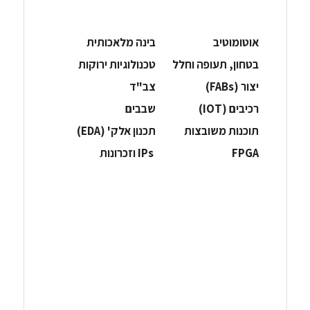
אוטומוטיב
בינה מלאכותית
בטחון, תעופה וחלל
‫טכנולוגיות ירוקות‬
‫יצור (‪(FABs‬‬
‫צב"ד‬
‫רכיבים‬ (IOT)
‫שבבים‬
‫תוכנות משובצות‬
‫תכנון אלק' (‪(EDA‬‬
‫‪FPGA‬‬
‫ ‪וזכרונות IPs‬‬