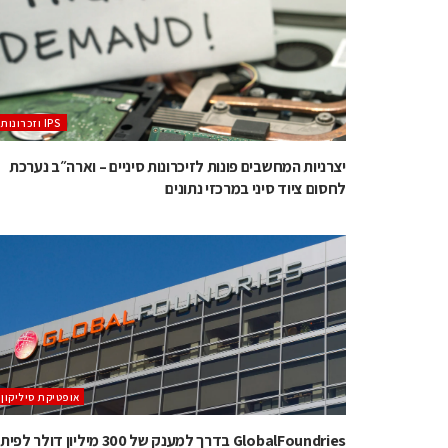
‫ ‪וזכרונות IPS‬‬
יצרניות המחשבים פונות לזיכרונות סיניים – וארה״ב נערכת
לחסום ציוד סיני במרכזי נתונים
אופטיקת סיליקון
GlobalFoundries בדרך למענק של 300 מיליון דולר 