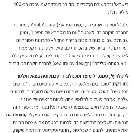
בישראל ובתקשורת הכלכלית, מדובר בעסקה שמוערכת בכ-400
מיליון דולר.
מנכ״ל ומייסד-שותף קוי, עמית אסראף (Amit Assaraf), מסר כי
החברה הוקמה כדי לאבטח “את הגבול הבא של הסיכון”, וטען
שבעולם שבו סוכנים הופכים ברירת מחדל – פתרונות מסורתיים
“עיוורים”. לדבריו, שילוב הכוחות עם פאלו אלטו נטוורקס אמור
לאפשר לקוי להרחיב פריסה לארגונים הגדולים בעולם ולספק הגנה
“מאובטחת-מלידה” (secure by design) לתחנת הקצה המודרנית.
לי קלריץ', סמנכ״ל מוצר וטכנולוגיה וטכנולוגיה בפאלו אלטו
נטוורקס
: "סוכני בינה מלאכותית וכלים אוטונומיים הם ה-’גורמים
הפנימיים’ האולטימטיביים. יש להם גישה מלאה למערכות ולנתונים
שלכם, אך הם פועלים לחלוטין מחוץ לטווח הראייה של מנגנוני
האבטחה המסורתיים. באמצעות רכישת Koi נסגור את הפער הזה
ונקבע סטנדרט חדש לאבטחת נקודות קצה. אנו נספק ללקוחותינו את
הנראות והשליטה הנדרשות כדי לרתום בבטחה את עוצמת הבינה
המלאכותית, ולהבטיח שכל סוכן, תוסף וסקריפט יהיו תחת פיקוח,