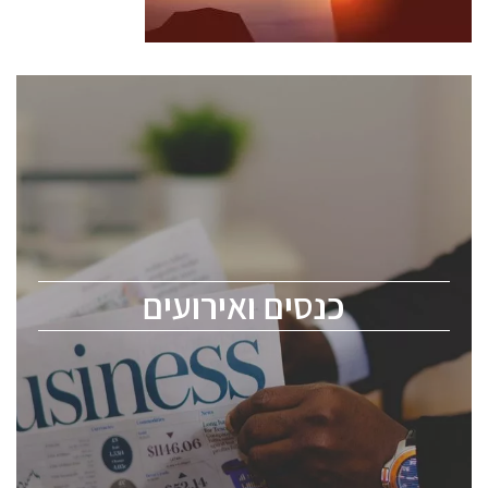
כנסים ואירועים
כנס ChipEx2026 יערך ב-12-13 במאי, 2026. הכנס מיועד
לכל העוסקים בתעשיית הסמיקונדקטור כולל מהנדסים,
מומחים מקצועיים ובכירים.
כנסים ואירועים
ChipEx2026 will be held on May 12-13, 2026. The
conference is intended for everyone involved in the
semiconductor industry, including engineers,
professional experts, and senior executives.