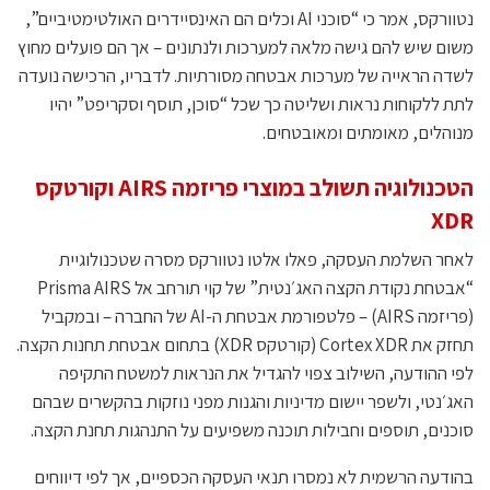
נטוורקס, אמר כי “סוכני AI וכלים הם האינסיידרים האולטימטיביים”,
משום שיש להם גישה מלאה למערכות ולנתונים – אך הם פועלים מחוץ
לשדה הראייה של מערכות אבטחה מסורתיות. לדבריו, הרכישה נועדה
לתת ללקוחות נראות ושליטה כך שכל “סוכן, תוסף וסקריפט” יהיו
מנוהלים, מאומתים ומאובטחים.
הטכנולוגיה תשולב במוצרי פריזמה AIRS וקורטקס
XDR
לאחר השלמת העסקה, פאלו אלטו נטוורקס מסרה שטכנולוגיית
“אבטחת נקודת הקצה האג׳נטית” של קוי תורחב אל Prisma AIRS
(פריזמה AIRS) – פלטפורמת אבטחת ה-AI של החברה – ובמקביל
תחזק את Cortex XDR (קורטקס XDR) בתחום אבטחת תחנות הקצה.
לפי ההודעה, השילוב צפוי להגדיל את הנראות למשטח התקיפה
האג׳נטי, ולשפר יישום מדיניות והגנות מפני נוזקות בהקשרים שבהם
סוכנים, תוספים וחבילות תוכנה משפיעים על התנהגות תחנת הקצה.
בהודעה הרשמית לא נמסרו תנאי העסקה הכספיים, אך לפי דיווחים