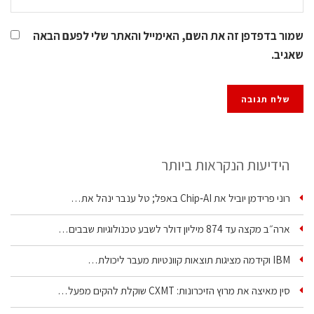
שמור בדפדפן זה את השם, האימייל והאתר שלי לפעם הבאה
שאגיב.
הידיעות הנקראות ביותר
רוני פרידמן יוביל את Chip‑AI באפל; טל ענבר ינהל את…
ארה״ב מקצה עד 874 מיליון דולר לשבע טכנולוגיות שבבים…
IBM וקידמה מציגות תוצאות קוונטיות מעבר ליכולת…
סין מאיצה את מרוץ הזיכרונות: CXMT שוקלת להקים מפעל…