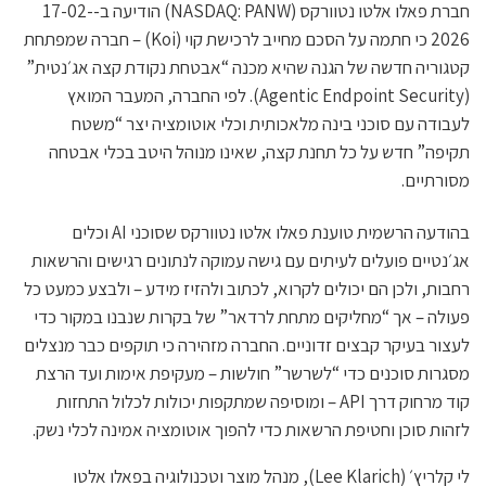
חברת פאלו אלטו נטוורקס (NASDAQ: PANW) הודיעה ב-17-02-
2026 כי חתמה על הסכם מחייב לרכישת קוי (Koi) – חברה שמפתחת
קטגוריה חדשה של הגנה שהיא מכנה “אבטחת נקודת קצה אג׳נטית”
(Agentic Endpoint Security). לפי החברה, המעבר המואץ
לעבודה עם סוכני בינה מלאכותית וכלי אוטומציה יצר “משטח
תקיפה” חדש על כל תחנת קצה, שאינו מנוהל היטב בכלי אבטחה
מסורתיים.
בהודעה הרשמית טוענת פאלו אלטו נטוורקס שסוכני AI וכלים
אג׳נטיים פועלים לעיתים עם גישה עמוקה לנתונים רגישים והרשאות
רחבות, ולכן הם יכולים לקרוא, לכתוב ולהזיז מידע – ולבצע כמעט כל
פעולה – אך “מחליקים מתחת לרדאר” של בקרות שנבנו במקור כדי
לעצור בעיקר קבצים זדוניים. החברה מזהירה כי תוקפים כבר מנצלים
מסגרות סוכנים כדי “לשרשר” חולשות – מעקיפת אימות ועד הרצת
קוד מרחוק דרך API – ומוסיפה שמתקפות יכולות לכלול התחזות
לזהות סוכן וחטיפת הרשאות כדי להפוך אוטומציה אמינה לכלי נשק.
לי קלריץ׳ (Lee Klarich), מנהל מוצר וטכנולוגיה בפאלו אלטו