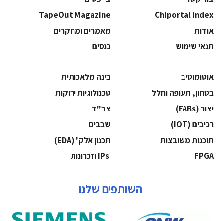
TapeOut Magazine
Chiportal Index
אודות
מאמרים ומחקרים
תנאי שימוש
כנסים
אוטומוטיב
בינה מלאכותית
בטחון, תעופה וחלל
‫טכנולוגיות ירוקות‬
‫יצור (‪(FABs‬‬
‫צב"ד‬
‫רכיבים‬ (IOT)
‫שבבים‬
‫תוכנות משובצות‬
‫תכנון אלק' (‪(EDA‬‬
‫‪FPGA‬‬
‫ ‪וזכרונות IPs‬‬
השותפים שלנו