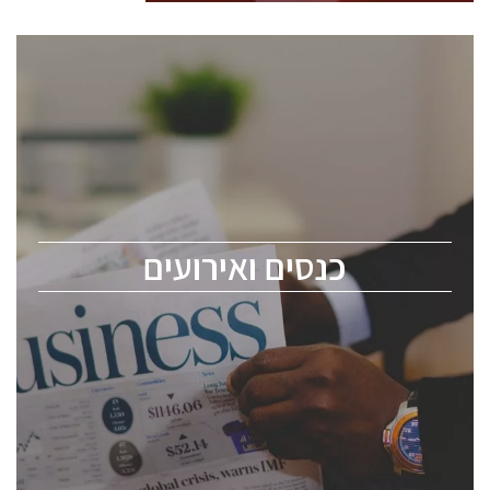
כנסים ואירועים
כנס ChipEx2026 יערך ב-12-13 במאי, 2026. הכנס מיועד
לכל העוסקים בתעשיית הסמיקונדקטור כולל מהנדסים,
מומחים מקצועיים ובכירים.
כנסים ואירועים
ChipEx2026 will be held on May 12-13, 2026. The
conference is intended for everyone involved in the
semiconductor industry, including engineers,
professional experts, and senior executives.
לחץ לפרטים