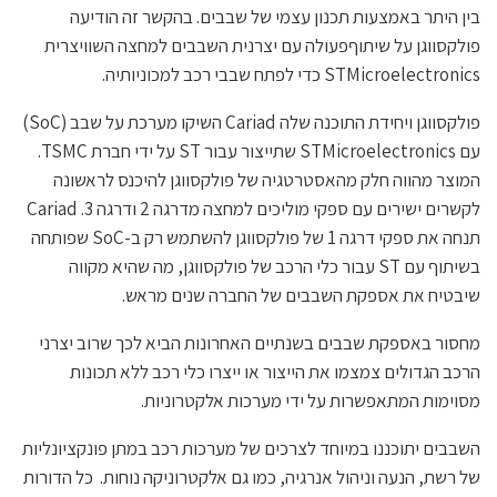
בין היתר באמצעות תכנון עצמי של שבבים. בהקשר זה הודיעה
פולקסווגן על שיתוףפעולה עם יצרנית השבבים למחצה השוויצרית
STMicroelectronics כדי לפתח שבבי רכב למכוניותיה.
פולקסווגן ויחידת התוכנה שלה Cariad השיקו מערכת על שבב (SoC)
עם STMicroelectronics שתייצור עבור ST על ידי חברת TSMC.
המוצר מהווה חלק מהאסטרטגיה של פולקסווגן להיכנס לראשונה
לקשרים ישירים עם ספקי מוליכים למחצה מדרגה 2 ודרגה 3. Cariad
תנחה את ספקי דרגה 1 של פולקסווגן להשתמש רק ב-SoC שפותחה
בשיתוף עם ST עבור כלי הרכב של פולקסווגן, מה שהיא מקווה
שיבטיח את אספקת השבבים של החברה שנים מראש.
מחסור באספקת שבבים בשנתיים האחרונות הביא לכך שרוב יצרני
הרכב הגדולים צמצמו את הייצור או ייצרו כלי רכב ללא תכונות
מסוימות המתאפשרות על ידי מערכות אלקטרוניות.
השבבים יתוכננו במיוחד לצרכים של מערכות רכב במתן פונקציונליות
של רשת, הנעה וניהול אנרגיה, כמו גם אלקטרוניקה נוחות. כל הדורות