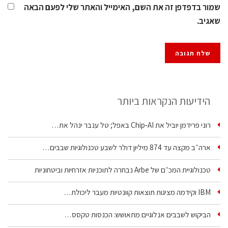
שמור בדפדפן זה את השם, האימייל והאתר שלי לפעם הבאה
שאגיב.
הידיעות הנקראות ביותר
רוני פרידמן יוביל את Chip‑AI באפל; טל ענבר ינהל את…
ארה״ב מקצה עד 874 מיליון דולר לשבע טכנולוגיות שבבים…
טכנולוגיית המכ״ם של Arbe נבחרה לתוכניות אזרחיות וביטחוניות
IBM וקידמה מציגות תוצאות קוונטיות מעבר ליכולת…
הביקוש לשבבים אנלוגיים מתאושש: הכנסות טקסס…