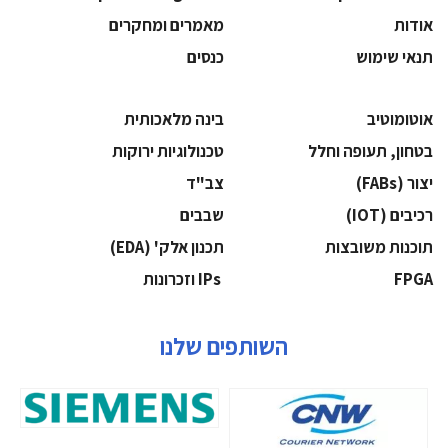
אודות
מאמרים ומחקרים
תנאי שימוש
כנסים
אוטומוטיב
בינה מלאכותית
בטחון, תעופה וחלל
‫טכנולוגיות ירוקות‬
‫יצור (‪(FABs‬‬
‫צב"ד‬
‫רכיבים‬ (IOT)
‫שבבים‬
‫תוכנות משובצות‬
‫תכנון אלק' (‪(EDA‬‬
‫‪FPGA‬‬
‫ ‪וזכרונות IPs‬‬
השותפים שלנו