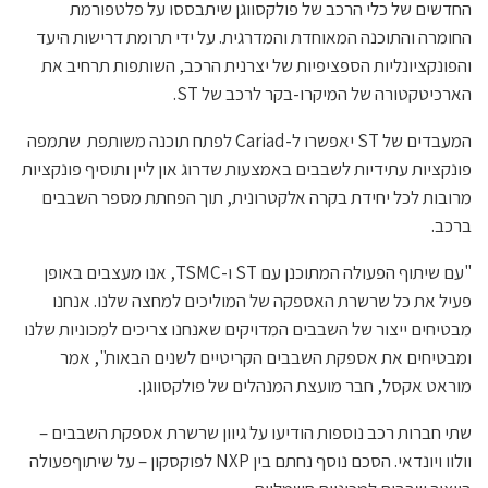
החדשים של כלי הרכב של פולקסווגן שיתבססו על פלטפורמת
החומרה והתוכנה המאוחדת והמדרגית. על ידי תרומת דרישות היעד
והפונקציונליות הספציפיות של יצרנית הרכב, השותפות תרחיב את
הארכיטקטורה של המיקרו-בקר לרכב של ST.
המעבדים של ST יאפשרו ל-Cariad לפתח תוכנה משותפת שתמפה
פונקציות עתידיות לשבבים באמצעות שדרוג און ליין ותוסיף פונקציות
מרובות לכל יחידת בקרה אלקטרונית, תוך הפחתת מספר השבבים
ברכב.
"עם שיתוף הפעולה המתוכנן עם ST ו-TSMC, אנו מעצבים באופן
פעיל את כל שרשרת האספקה של המוליכים למחצה שלנו. אנחנו
מבטיחים ייצור של השבבים המדויקים שאנחנו צריכים למכוניות שלנו
ומבטיחים את אספקת השבבים הקריטיים לשנים הבאות", אמר
מוראט אקסל, חבר מועצת המנהלים של פולקסווגן.
שתי חברות רכב נוספות הודיעו על גיוון שרשרת אספקת השבבים –
וולוו ויונדאי. הסכם נוסף נחתם בין NXP לפוקסקון – על שיתוףפעולה