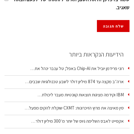
שאגיב.
הידיעות הנקראות ביותר
רוני פרידמן יוביל את Chip‑AI באפל; טל ענבר ינהל את…
ארה״ב מקצה עד 874 מיליון דולר לשבע טכנולוגיות שבבים…
IBM וקידמה מציגות תוצאות קוונטיות מעבר ליכולת…
סין מאיצה את מרוץ הזיכרונות: CXMT שוקלת להקים מפעל…
אקסייט לאבס השלימה גיוס של יותר מ־300 מיליון דולר…