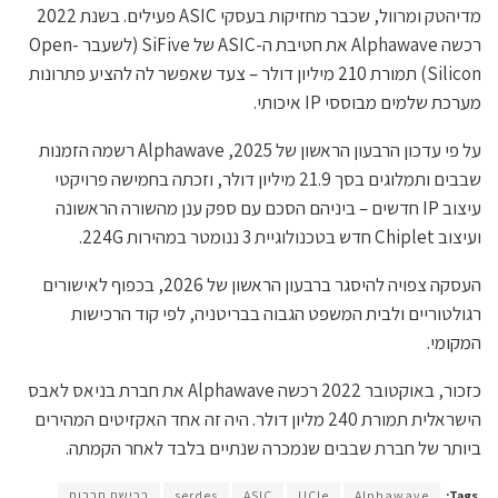
מדיהטק ומרוול, שכבר מחזיקות בעסקי ASIC פעילים. בשנת 2022
רכשה Alphawave את חטיבת ה-ASIC של SiFive (לשעבר Open-
Silicon) תמורת 210 מיליון דולר – צעד שאפשר לה להציע פתרונות
מערכת שלמים מבוססי IP איכותי.
על פי עדכון הרבעון הראשון של 2025, Alphawave רשמה הזמנות
שבבים ותמלוגים בסך 21.9 מיליון דולר, וזכתה בחמישה פרויקטי
עיצוב IP חדשים – ביניהם הסכם עם ספק ענן מהשורה הראשונה
ועיצוב Chiplet חדש בטכנולוגיית 3 ננומטר במהירות 224G.
העסקה צפויה להיסגר ברבעון הראשון של 2026, בכפוף לאישורים
רגולטוריים ולבית המשפט הגבוה בבריטניה, לפי קוד הרכישות
המקומי.
כזכור, באוקטובר 2022 רכשה Alphawave את חברת בניאס לאבס
הישראלית תמורת 240 מליון דולר. היה זה אחד האקזיטים המהירים
ביותר של חברת שבבים שנמכרה שנתיים בלבד לאחר הקמתה.
Tags:
Alphawave
UCIe
ASIC
serdes
רכישת חברות