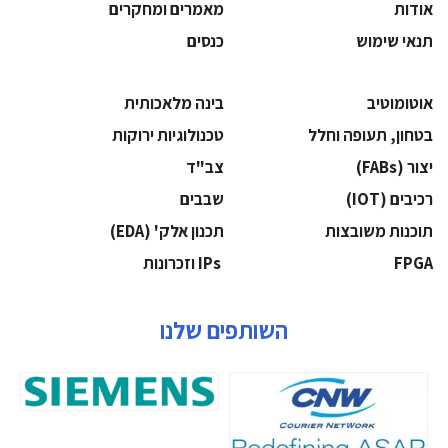
אודות
מאמרים ומחקרים
תנאי שימוש
כנסים
אוטומוטיב
בינה מלאכותית
בטחון, תעופה וחלל
‫טכנולוגיות ירוקות‬
‫יצור (‪(FABs‬‬
‫צב"ד‬
‫רכיבים‬ (IOT)
‫שבבים‬
‫תוכנות משובצות‬
‫תכנון אלק' (‪(EDA‬‬
‫‪FPGA‬‬
‫ ‪וזכרונות IPs‬‬
השותפים שלנו