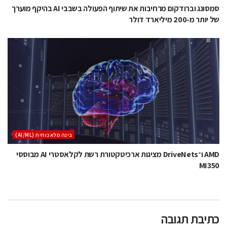
סמסונג וברודקום מרחיבות את שיתוף הפעולה בשבבי AI בהיקף מוערך
של יותר מ-200 מיליארד דולר
בינה מלאכותית (AI/ML)
AMD ו־DriveNets מציגות ארכיטקטורת רשת לקלאסטרי AI מבוססי
MI350
כתיבת תגובה