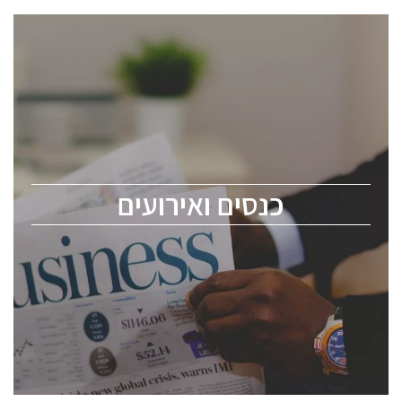
כנסים ואירועים
כנס ChipEx2026 יערך ב-12-13 במאי, 2026. הכנס מיועד
לכל העוסקים בתעשיית הסמיקונדקטור כולל מהנדסים,
מומחים מקצועיים ובכירים.
כנסים ואירועים
ChipEx2026 will be held on May 12-13, 2026. The
conference is intended for everyone involved in the
semiconductor industry, including engineers,
professional experts, and senior executives.
לחץ לפרטים