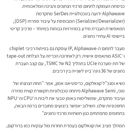
כניסתה העמוקה לתחום מרכזי הנתונים והבינה המלאכותית.
Alphawave ידועה בטכנולוגיית SerDes מתקדמת
(Serializer/Deserializer) המבוססת על עיבוד ספרתי (DSP),
המאפשרת העברת מידע במהירויות גבוהות במיוחד – מרכיב קריטי
ביישומי AI עתירי נתונים.
מעבר לתחום ה-IP, Alphawave עוסקת גם בפיתוח רכיבי chiplet
ו־ASIC מותאמים אישית. רק לאחרונה הכריזה על הצלחת tape-out
של תת-מערכת UCIe בתהליך N2 של TSMC, עם קצב העברת
נתונים של 36 גיגה־ביט לשנייה בין רכיבים.
נשיא ומנכ"ל קוואלקום, כריסטיאנו אמון, אמר: "תחת הנהגתו של
טוני, Alphawave Semi פיתחה טכנולוגיות תקשורת קווית מהירה
ועיבוד מתקדם, שמשלימות באופן טבעי את ליבות ה־CPU וה־NPU
החסכוניות שלנו. השילוב יאפשר ביצועים מחוברים ברמה הבאה,
בתחומים מתפתחים כגון תשתיות מרכזי נתונים."
המהלך מציב את קוואלקום בעמדת תחרות מול ענקיות כמו ברודקום,