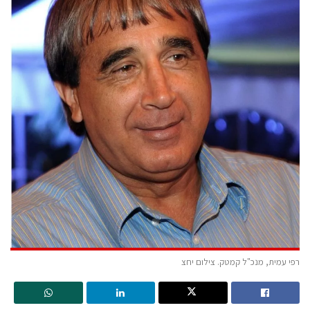
רפי עמית, מנכ"ל קמטק. צילום יחצ