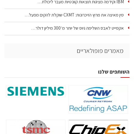
IBM וקידמה מציגות תוצאות קוונטיות מעבר ליכולת…
סין מאיצה את מרוץ הזיכרונות: CXMT שוקלת להקים מפעל…
אקסייט לאבס השלימה גיוס של יותר מ־300 מיליון דולר…
מאמרים פופולאריים
השותפים שלנו