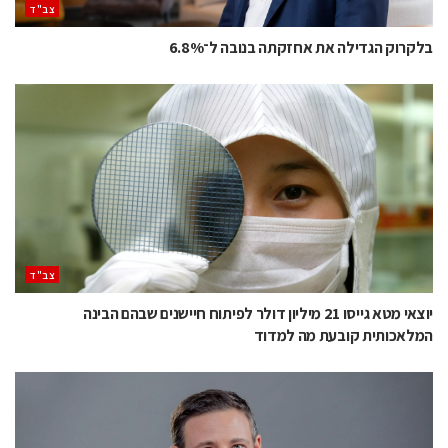
‫צב"ד‬
בלקרוק הגדילה את אחזקתה בנובה ל־6.8%
‫צב"ד‬
יוצאי מטא גייסו 21 מיליון דולר לפיתוח חיישנים שבהם הבינה
המלאכותית קובעת מה למדוד