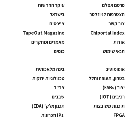
פרסם אצלנו
עיקר החדשות
הצטרפות לניוזלטר
בישראל
צור קשר
צ'יפסים
TapeOut Magazine
Chiportal Index
אודות
מאמרים ומחקרים
תנאי שימוש
כנסים
אוטומוטיב
בינה מלאכותית
בטחון, תעופה וחלל
‫טכנולוגיות ירוקות‬
‫יצור (‪(FABs‬‬
‫צב"ד‬
‫רכיבים‬ (IOT)
‫שבבים‬
‫תוכנות משובצות‬
‫תכנון אלק' (‪(EDA‬‬
‫‪FPGA‬‬
‫ ‪וזכרונות IPs‬‬