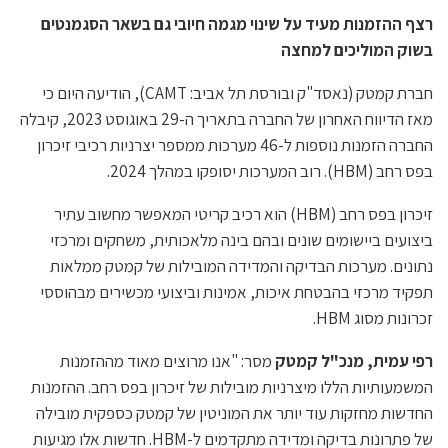
רצף ההזמנות מעיד על שינוי מגמה חיובי גם בשאר הסגמנטים
בשוק המוליכים למחצה
חברת קמטק (נאסד"ק ובורסת תל אביב: CAMT), הודיעה היום כי
מאז הדיווח האחרון של החברה בתאריך ה-29 באוגוסט 2023, קיבלה
החברה הזמנות נוספות ל-46 מערכות ממספר יצרניות רכיבי זיכרון
בפס רחב (HBM). רוב המערכות יסופקו במהלך 2024.
זיכרון בפס רחב (HBM) הוא רכיב קריטי המאפשר מחשוב עתיר
ביצועים ביישומים שונים ובהם בינה מלאכותית, משחקים ומרכזי
נתונים. מערכות הבדיקה והמדידה המובילות של קמטק ממלאות
תפקיד מרכזי בהבטחת איכות, אמינות וביצועי מכשירים מבהוססי
זכרונות מסוג HBM.
רפי עמית, מנכ"ל קמטק
מסר: "אנו מרוצים מאוד מההזמנות
המשמעותיות הללו מיצרניות מובילות של זיכרון בפס רחב. ההזמנות
החדשות מחזקות עוד יותר את המוניטין של קמטק כספקית מובילה
של פתרונות בדיקה ומדידה מתקדמים ל-HBM. חדשות אלו מגיעות