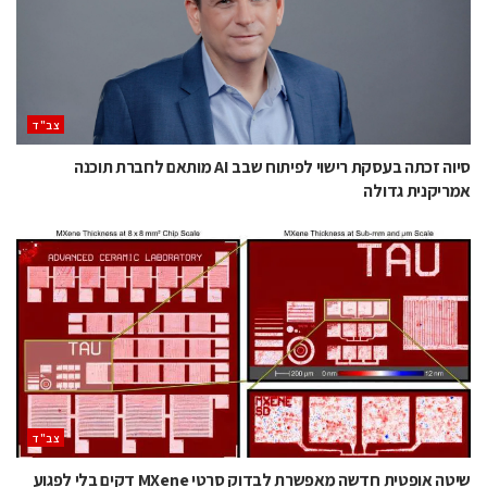
‫צב"ד‬
סיוה זכתה בעסקת רישוי לפיתוח שבב AI מותאם לחברת תוכנה
אמריקנית גדולה
‫צב"ד‬
שיטה אופטית חדשה מאפשרת לבדוק סרטי MXene דקים בלי לפגוע