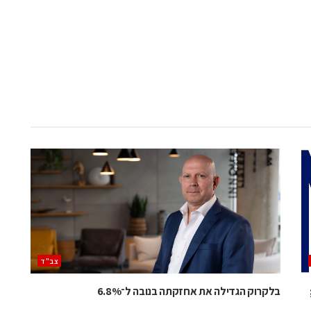
‫צב"ד‬
;
בלקרוק הגדילה את אחזקתה בנובה ל־6.8%