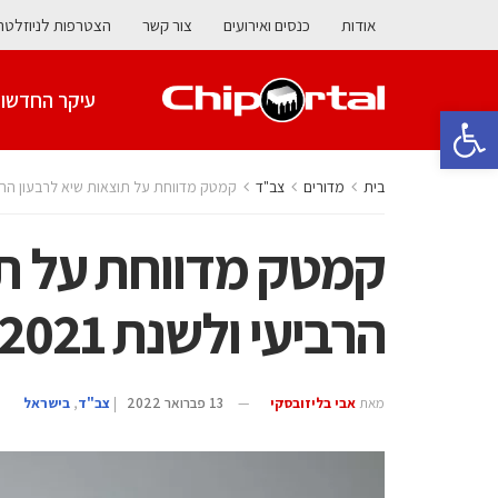
אודות
כנסים ואירועים
צור קשר
הצטרפות לניוזלטר
עיקר החדשו
פתח סרגל נגישות
בית
מדורים
‫צב"ד‬
קמטק מדווחת על תוצאות שיא לרבעון הרביעי
קמטק מדווחת על תו
הרביעי ולשנת 2021
מאת
אבי בליזובסקי
13 פברואר 2022
|
‫צב"ד‬
,
בישראל