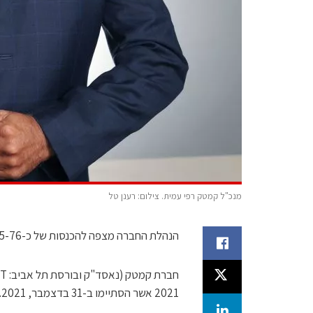
מנכ"ל קמטק רפי עמית. צילום: רענן טל
הנהלת החברה מצפה להכנסות של כ-75-76 מיליון דולר ברבעון הראשון של 2022 והמשך צמיחה ברבעון השני
2021 אשר הסתיימו ב-31 בדצמבר, 2021.