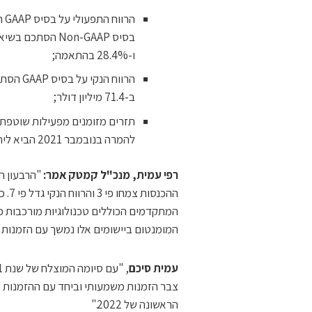
ו-28.4% בהתאמה;
ב-71.4 מיליון דולר;
להמרה בנובמבר 2021 הביא ליתרת מזומנים ופקדונות לטווח קצר וארוך של 430 מיליון דולר.
רפי עמית, מנכ"ל קמטק אמר:
ההכנ
המומנטום ביישומים אלו נמשך עם הזמנות בהיקף של 20 מיליון דולר עליהן דיווחנו
עמית סיכם
צבר הזמנות משמעותי וביחד עם ההזמנות ש
הראשונה של 2022."