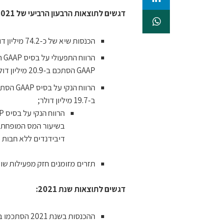
דגשים לתוצאות הרבעון הרביעי
של 2021:
הכנסות שיא של כ-74.2 מיליון דולר, גידול של 53% ביחס לרבעון המקביל אשתקד;
GAAP הסתכם ב-20.9 מיליון דולר, המהווים שיעורי רווחיות של 26.0% ו-28.2% בהתאמה;
ב-19.7 מיליון דולר;
דיבידנדים ללא חבות 
תזרים מזומנים חזק מפעילות שוטפת בסך של 
דגשים לתוצאות שנת 2021:
ההכנסות בשנת 2021 הסתכמו בשיא של כ-269.7 מיליון דולר; גידול של 73% ביחס לאשתקד;