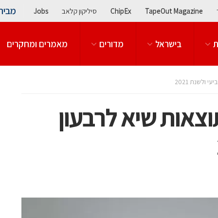
מבית
TapeOut Magazine
ChipEx
סיליקון קלאב
Jobs
ת
בישראל
מדורים
מאמרים ומחקרים
 ולשנת 2021
צאות שיא לרבעון