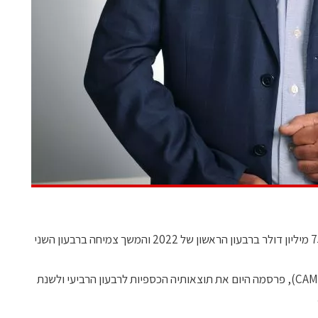
חברת קמטק (נאסד"ק ובורסת תל אביב: CAMT), פרסמה היום את תוצאותיה הכספיות לרבעון הרביעי ולשנת