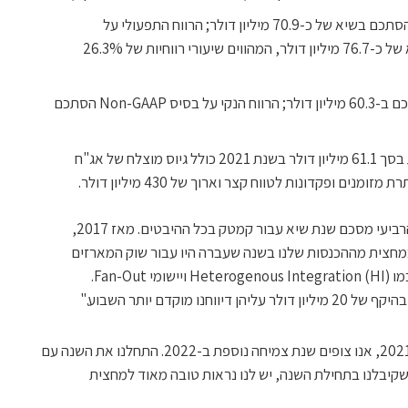
הרווח התפעולי על בסיס GAAP הסתכם בשיא של כ-70.9 מיליון דולר; הרווח התפעולי על
בסיס Non-GAAP הסתכם בשיא של כ-76.7 מיליון דולר, המהווים שיעורי רווחיות של 26.3%
הרווח הנקי על בסיס GAAP הסתכם ב-60.3 מיליון דולר; הרווח הנקי על בסיס Non-GAAP הסתכם
תזרים מזומנים מפעילות שוטפת בסך 61.1 מיליון דולר בשנת 2021 כולל גיוס מוצלח של אג"ח
"הרבעון הרביעי מסכם שנת שיא עבור קמטק בכל ההיבטים. מאז 2017,
סות צמחו פי 3 והרווח הנקי גדל פי 7. כמחצית מההכנסות שלנו בשנה שעברה היו עבור שוק המארזים
המתקדמים הכוללים טכנולוגיות מורכבות כמו Heterogenous Integration (HI) ויישומי Fan-Out.
 מוקדם יותר השבוע."
, "עם סיומה המוצלח של שנת 2021, אנו צופים שנת צמיחה נוספת ב-2022. התחלנו את השנה עם
קיבלנו בתחילת השנה, יש לנו נראות טובה מאוד למחצית