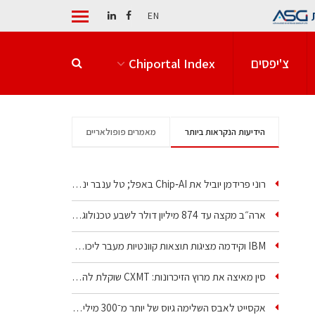
EN
צ'יפסים
Chiportal Index
הידיעות הנקראות ביותר
מאמרים פופולאריים
רוני פרידמן יוביל את Chip‑AI באפל; טל ענבר ינהל את…
ארה״ב מקצה עד 874 מיליון דולר לשבע טכנולוגיות שבבים…
IBM וקידמה מציגות תוצאות קוונטיות מעבר ליכולת…
סין מאיצה את מרוץ הזיכרונות: CXMT שוקלת להקים מפעל…
אקסייט לאבס השלימה גיוס של יותר מ־300 מיליון דולר…