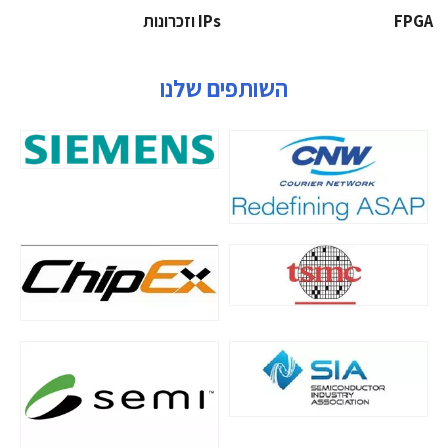
‫‪FPGA‬‬
‫ ‪וזכרונות IPs‬‬
השותפים שלנו