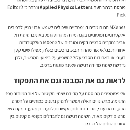
פורסם בכתב העת
Applied Physics Letters
ונבחר כ־Editor’s
Pick.
MXenes הם חומרים דו־ממדיים שיכולים לשמש אבני בניין לרכיבים
אלקטרוניים ופוטוניים בקנה מידה מיקרוסקופי. באוניברסיטת תל
אביב נחקרים סרטים דקים ומובנים של MXene כאלקטרודות
אחוריות בגלאי אור מהדור הבא. ברכיבים כאלה, אפילו שינוי קטן
בעובי או באחידות הסרט עלול להשפיע על ביצועי המכשיר, ולכן
נדרשת שיטת מדידה רגישה שאינה פוגעת ברכיב.
לראות גם את המבנה וגם את התפקוד
אליפסומטריה מבוססת על מדידת שינויי הקיטוב של אור המוחזר מפני
הדגימה. מהשינויים האלה אפשר להסיק נתונים כמותיים על הסרט
הדק, ובהם עובי, הרכב ותכונות הקשורות להעברת מטען. במקרה של
סרטים דקים מאוד, השיטה רגישה גם להבדלים מקומיים קטנים בין
אזורים שונים של הרכיב.