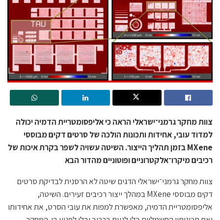
צוות מחקר גרמני־ישראלי הראה כי אליפסומטריית הדמיה יכולה
למדוד עובי, אחידות ותכונות הולכה של סרטים דקים מבוססי
MXene
בזמן תהליך הייצור. השיטה עשויה לשפר בקרת איכות של
רכיבים מיקרו־אלקטרוניים ופוטוניים מהדור הבא
צוות מחקר גרמני־ישראלי הדגים שיטה לא הרסנית לבדיקת סרטים
דקים מבוססי MXene במהלך ייצור רכיבים זעירים. השיטה,
אליפסומטריית הדמיה, מאפשרת למפות את עובי הסרט, את אחידותו
ואת תכונותיו החשמליות בלי לגעת ברכיב ובלי לפגוע בו. המחקר