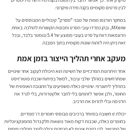
מיקרון אחד. כך אפשר לחבר בין תמונה בקנה מידה של מילימטרים
לבין פרטים מקומיים בקנה מידה מיקרוני.
במחקר הודגמו מפות של מבני “מסרק” קיבוליים המבוססים על
MXene, ובהן נמדדו עובי הסרט ותכונות הקשורות להולכה. באחת
הדוגמאות דווח על סרט בעובי ממוצע של 5.4 ננומטר בלבד, ובכל
זאת ניתן היה לזהות שונות מקומית בתוך המבנה.
מעקב אחרי תהליך הייצור בזמן אמת
אחד היתרונות המרכזיים של השיטה הוא היכולת לעקוב אחר שינויים
שמתרחשים במהלך שלבי עיבוד, למשל בפיתוח שכבת פוטורזיסט
בתהליך ליתוגרפי. שינויים כאלה משפיעים על התגובה האופטית של
החומר, ולכן אפשר לזהותם בלי לחבר אלקטרודות, בלי לגרד את
הדגימה ובלי להרוס את הרכיב.
יכולת זו חשובה במיוחד ברכיבים מבוססי חומרים דו־ממדיים.
בחומרים כאלה, שכבות דקות מאוד נושאות חלק גדול מהפונקציונליות
של המכשיר. לכן בקרת איכות לא הרסנית יכולה לקצר תהליכי פיתוח,