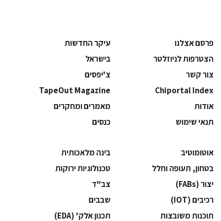
פרסם אצלנו
עיקר החדשות
הצטרפות לניוזלטר
בישראל
צור קשר
צ'יפסים
TapeOut Magazine
Chiportal Index
אודות
מאמרים ומחקרים
תנאי שימוש
כנסים
אוטומוטיב
בינה מלאכותית
בטחון, תעופה וחלל
‫טכנולוגיות ירוקות‬
‫יצור (‪(FABs‬‬
‫צב"ד‬
‫רכיבים‬ (IOT)
‫שבבים‬
‫תוכנות משובצות‬
‫תכנון אלק' (‪(EDA‬‬