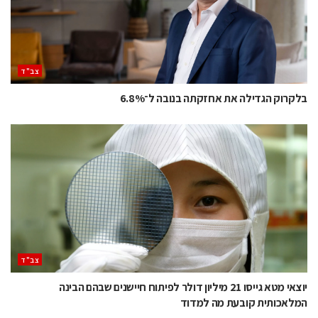
‫צב"ד‬
בלקרוק הגדילה את אחזקתה בנובה ל־6.8%
‫צב"ד‬
יוצאי מטא גייסו 21 מיליון דולר לפיתוח חיישנים שבהם הבינה
המלאכותית קובעת מה למדוד