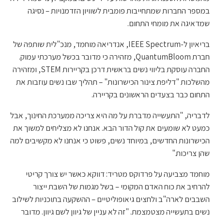
במספר החברות שמתחייבות פומבית לשוויון הזדמנויות – נסיגה
שמדאיגה את מומחי התחום.
בריאיון ל-IEEE Spectrum, אנדריאה מוחמד, מנכ"לית שותפה של
חברת QuantumBloom, מזהירה כי מדובר בכשל מערכתי עמוק.
החברה עוסקת בליווי נשים בראשית דרכן בקריירות STEM, ומזהירה
מהשלכות "דליפת צינור הכישרונות" – תהליך שבו נשים עוזבות את
התחום כבר בצעדים הראשונים בקריירה.
לדבריה, "התעשייה מדברת על מה היא צריכה ממערכת החינוך, אבל
כמעט לא שומעים את קול הדור הבא. אנחנו לא מצליחים למשוך את
הכישרונות החדשים, במיוחד נשים, פשוט כי אנחנו לא מקשיבים למה
שהן צריכות."
מוחמד מצביעה על פרדוקס מטריד: דווקא כאשר יש צורך קריטי
להרחיב את כוח האדם המקומי – בשל מגמות של השבת ייצור
השבבים לארה"ב ולחצים גיאופוליטיים – ההשקעה בתוכניות לשילוב
נשים בתעשייה מצטמצמת. "זה לא עניין של גיוון לשם גיוון. מדובר