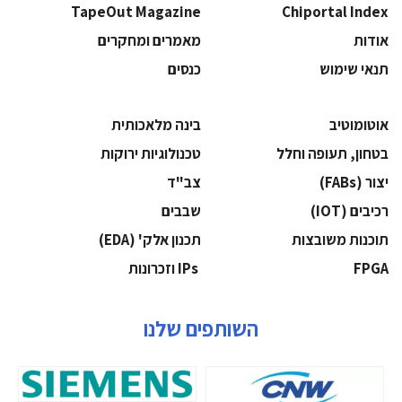
TapeOut Magazine
Chiportal Index
אודות
מאמרים ומחקרים
תנאי שימוש
כנסים
אוטומוטיב
בינה מלאכותית
בטחון, תעופה וחלל
‫טכנולוגיות ירוקות‬
‫יצור (‪(FABs‬‬
‫צב"ד‬
‫רכיבים‬ (IOT)
‫שבבים‬
‫תוכנות משובצות‬
‫תכנון אלק' (‪(EDA‬‬
‫‪FPGA‬‬
‫ ‪וזכרונות IPs‬‬
השותפים שלנו