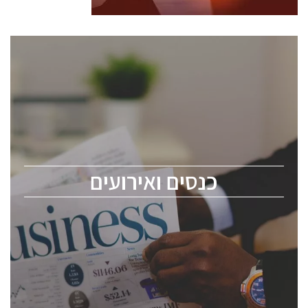
כנסים ואירועים
כנס ChipEx2026 יערך ב-12-13 במאי, 2026. הכנס מיועד
לכל העוסקים בתעשיית הסמיקונדקטור כולל מהנדסים,
מומחים מקצועיים ובכירים.
כנסים ואירועים
ChipEx2026 will be held on May 12-13, 2026. The
conference is intended for everyone involved in the
semiconductor industry, including engineers,
professional experts, and senior executives.
לחץ לפרטים