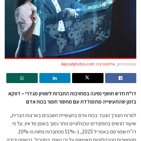
נשים בהייטק.
אילוסטרציה: depositphotos.com
דו"ח חדש חושף נסיגה במחויבות החברות לשוויון מגדרי – דווקא
בזמן שהתעשייה מתמודדת עם מחסור חמור בכוח אדם
למרות הצורך הגובר בכוח אדם בתעשיית השבבים בארצות הברית,
שיעור הנשים בתפקידים טכנולוגיים נותר נמוך באופן מדאיג. על פי
דו"ח שפורסם באפריל 2025, ב-51% מהחברות פחות מ-20%
מהמשרות הטכנולוגיות מאוישות על ידי נשים. במקביל, נרשמה ירידה