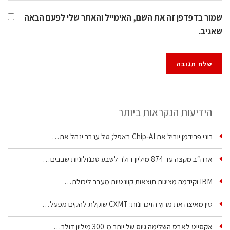
שמור בדפדפן זה את השם, האימייל והאתר שלי לפעם הבאה
שאגיב.
הידיעות הנקראות ביותר
רוני פרידמן יוביל את Chip‑AI באפל; טל ענבר ינהל את…
ארה״ב מקצה עד 874 מיליון דולר לשבע טכנולוגיות שבבים…
IBM וקידמה מציגות תוצאות קוונטיות מעבר ליכולת…
סין מאיצה את מרוץ הזיכרונות: CXMT שוקלת להקים מפעל…
אקסייט לאבס השלימה גיוס של יותר מ־300 מיליון דולר…