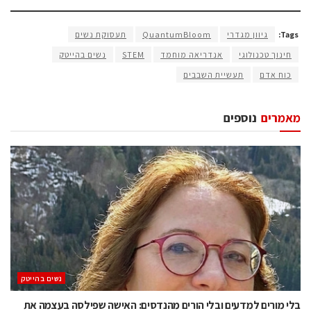
Tags:
גיוון מגדרי
QuantumBloom
תעסוקת נשים
חינוך טכנולוגי
אנדריאה מוחמד
STEM
נשים בהייטק
כוח אדם
תעשיית השבבים
מאמרים
נוספים
נשים בהייטק
בלי מורים למדעים ובלי הורים מהנדסים: האישה שפילסה בעצמה את