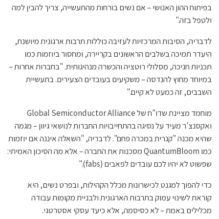
בפיתוח ההון האנושי – אם נשים בורחות מהתעשייה, צריך להבין למה
ולטפל בזה."
לדבריה, הסיבות המרכזיות לעזיבה כוללות תרבות ארגונית מיושנת,
היעדר תמיכה בשלבים הראשונים בקריירה, ומחסור ביוזמות כמו
תכניות חניכה, מסלולי רוטציה והכשרה מנהיגותית. "בחברות אחרות –
במיוחד מחוץ להנדסה – משקיעים בעובדים הצעירים. בתעשיית
השבבים, זה כמעט לא קיים."
מוחמד מציינת שדו"ח של Global Semiconductor Alliance
ואקסנצ'ר מעיד על נסיגה בהתחייבויות החברות לנושאי גיוון – מגמה
שהיא מכנה "קנרית במכרה פחם". לדבריה, "השאלה איננה אם יוזמות
כמו QuantumBloom מסכנות את החברה – אלא מה הסיכון האמיתי:
שפשוט לא יהיו לכם עובדים לפאבים (fabs)."
כדי להפוך למגנט לכישרונות מכלל הקהילות, ובפרט נשים, היא
קוראת לשינוי עמוק בתרבות הארגונית ולבניית מקומות עבודה
מכלילים באמת – לא כסיסמה, אלא כיעד עסקי אסטרטגי.