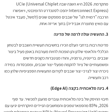
מתקדמת. 2026 היא השנה שבה UCIe (Universal Chiplet
Interconnect Express) יהפכו לסטנדרט הדומיננטי, ויאפשרו
הרכבה "דמוית לגו" של שבבים מספקים שונים (למשל, מעבד אינטל
עם מאיץ מתוצרת אנבידיה) בתוך אריזה אחת.
3. התעשיה עולה לרמה של מדינה
מדינות רבות ברחבי העלם הכירו בחשיבות תעשיית השבבים לבטחון
הכלכלי והלאומי שלהן והן הופכות להיות מעורבות באופן פעיל ביצור
שבבים. בריטניה, גרמניה, והודו מצטברות כקונים חדשים
ומשמעותיים של ציוד להקמת מפעלי יצור שבבים, ומסבסדות במידה
ניכרת יצור לצרכי יצור שבבים לקידום התעשיות הספציפיות שלהן כמו
רכב ותעשייה.
4. בינה מלאכותית בקצה (
Edge AI
)
חיבוי ההיסק של בינה מלאכותית עוברים מהענן למכשיר. עד סוף
2026, 85% מהסמארטפונים והמחשבים הניידים היוקרתיים יגיעו עם