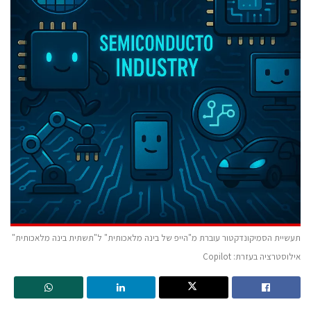
תעשיית הסמיקונדקטור עוברת מ"הייפ של בינה מלאכותית" ל"תשתית בינה מלאכותית"
אילוסטרציה בעזרת: Copilot