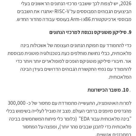
2026, יש לצפות לכך ששבבי מרכזי הנתונים הראשונים בעלי
הביצועים הגבוהים המבוססים על RISC-V יאתגרו את השבבים
מבוססי ארכיטקטורת x86 ו-Arm בעומסי עבודה מהדור החדש.
9. סיליקון פוטוניקס נכנסת למרכזי הנתונים
כדי להתמודד עם תפוקת הנתונים העצומה של אשכולות בינה
מלאכותית, כבלי נחושת מוחלפים כעת בטכנולוגיה פוטונית מבוססת
אור. חיבורי סיליקון פוטוניקס הופכים לפופולארים יותר ויותר כדי
להתמודד עם נפחי התקשורת הגבוהים הדרושים בעידן הבינה
המלאכותית.
.
10. משבר הכישרונות
למרות האוטומציה, התעשייה מתמודדת עם מחסור של כ- 300,000
מהנדסים מיומנים ברחבי העולם. מצב זה מוביל לעלייה בשימוש בכלי
"בינה מלאכותית עבור EDA" (כלומר כלי פיתוח המשתמשים בבינה
מלאכותית כדי לתכנן שבבים מהר יותר), ומפצה על המחסור
במתכננים אנושיים.