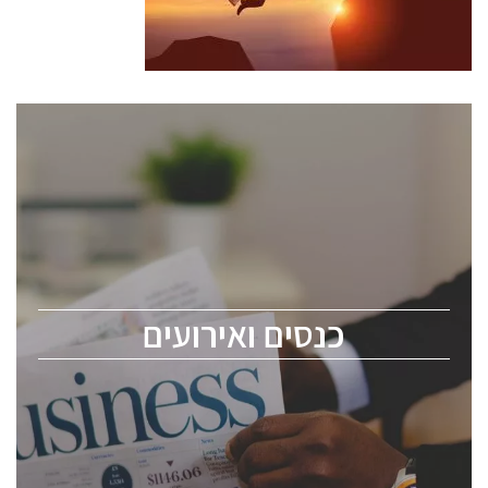
כנסים ואירועים
כנס ChipEx2026 יערך ב-12-13 במאי, 2026. הכנס מיועד
לכל העוסקים בתעשיית הסמיקונדקטור כולל מהנדסים,
מומחים מקצועיים ובכירים.
כנסים ואירועים
ChipEx2026 will be held on May 12-13, 2026. The
conference is intended for everyone involved in the
semiconductor industry, including engineers,
professional experts, and senior executives.