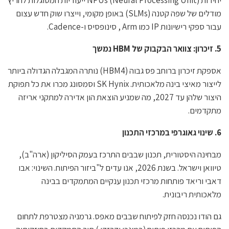
יחידות NPUs (Neural Processing Unit) ייעודיות המסוגלות להריץ
מודלים של שפה קטנה (SLMs) באופן מקומי, וייצרו שוק חדש עצום
עבור ספקי רישיונות IP כמו Arm , סינופסיס ו-Cadence.
5. זיכרון: צוואר הבקבוק של
HBM
נמשך
אספקת זיכרון ברוחב פס גבוה (HBM4) נותרה המגבלה הגדולה ביותר
לייצור מאיצי בינה מלאכותית. SK Hynix וסמסונג מכרו את כל תפוקת
היצור שלהן עד 2027, מה שמניע הוצאת הון אדירה למתקני אריזה
מתקדמים.
6. שינוי גאוגרפי במרכזי התכנון
מבחינה היסטורית, תכנון שבבים התרכז בעמק הסיליקון (ארה"ב),
טיוואן וישראל. בשנת 2026, אנו עדים ל"ביזור הפיתוח. השינוי: אבו
דאבי וריאד פותחות מרכזי תכנון ענקיים המתמקדים בבינה
מלאכותית ריבונית.
גם הודו נכנסה חזק לפיתוח שבבים מאפס. גרמניה מצטרפת לתחום