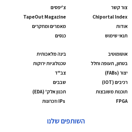
צור קשר
צ'יפסים
TapeOut Magazine
Chiportal Index
אודות
מאמרים ומחקרים
תנאי שימוש
כנסים
אוטומוטיב
בינה מלאכותית
בטחון, תעופה וחלל
‫טכנולוגיות ירוקות‬
‫יצור (‪(FABs‬‬
‫צב"ד‬
‫רכיבים‬ (IOT)
‫שבבים‬
‫תוכנות משובצות‬
‫תכנון אלק' (‪(EDA‬‬
‫‪FPGA‬‬
‫ ‪וזכרונות IPs‬‬
השותפים שלנו