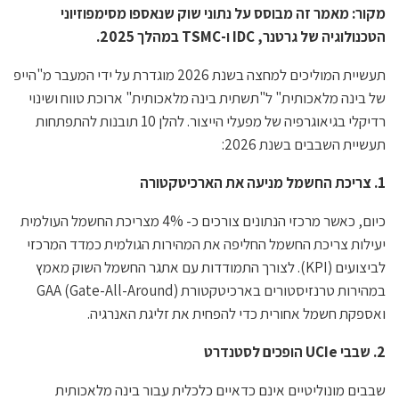
מקור: מאמר זה מבוסס על נתוני שוק שנאספו מסימפוזיוני
הטכנולוגיה של גרטנר, IDC ו-TSMC במהלך 2025.
תעשיית המוליכים למחצה בשנת 2026 מוגדרת על ידי המעבר מ"הייפ
של בינה מלאכותית" ל"תשתית בינה מלאכותית" ארוכת טווח ושינוי
רדיקלי בגיאוגרפיה של מפעלי הייצור. להלן 10 תובנות להתפתחות
תעשיית השבבים בשנת 2026:
1. צריכת החשמל מניעה את הארכיטקטורה
כיום, כאשר מרכזי הנתונים צורכים כ- 4% מצריכת החשמל העולמית
יעילות צריכת החשמל החליפה את המהירות הגולמית כמדד המרכזי
לביצועים (KPI). לצורך התמודדות עם אתגר החשמל השוק מאמץ
במהירות טרנזיסטורים בארכיטקטורת GAA (Gate-All-Around)
ואספקת חשמל אחורית כדי להפחית את זליגת האנרגיה.
2. שבבי
UCIe
הופכים לסטנדרט
שבבים מונוליטיים אינם כדאיים כלכלית עבור בינה מלאכותית