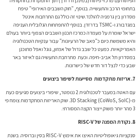
הפיתוח עם מרכזי פיתוח (במינכן ודרזדן ) תוך התמקדות בחוזקותיה
בתחומי הרכב והתעשייה. בנוסף, "חוק השבבים האירופי" טיפח
מסדרון בין גרמניה להולנד.שינוי זה כולל גם התרחבות אינטל
במגדבורג ו-TSMC בדרזדן. בנוסף להתפתחות הגלובלית העניפה
ישראל שומרת על מעמדה כמרכז תכנון השבבים הצפוף ביותר בעולם
והיא משמשת כיום כ"פאב של הרעיונות" עבור ענקיות הטכנולוגיה
האמריקאיות. כמעט כל שבב גדול של אמזון, גוגל ואפל מתוכנן
במסדרון תל אביב-חיפה. וכעת מתרחבת התעשיה גם לאיזור באר
שבע כדי לנצל דור חדש של כישרונות.
7. אריזות מתקדמות מסייעות לשיפור ביצועים
עם האטה במעבר לטכנולוגית 2 ננומטר, שיפורי ביצועים מגיעים כעת
מ-3D Stacking (CoWoS, SoIC). שוק האריזות המתקדמות צומח פי
3 מהר יותר משוק ייצור הקצה המסורתי.
8. נקודת המפנה של
RISC-V
סנקציות גיאופוליטיות האיצו את אימוץ RISC-V בסין וברוסיה. בשנת