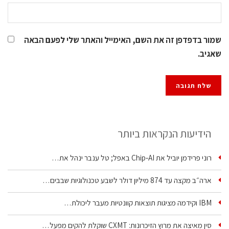
שמור בדפדפן זה את השם, האימייל והאתר שלי לפעם הבאה
שאגיב.
הידיעות הנקראות ביותר
רוני פרידמן יוביל את Chip‑AI באפל; טל ענבר ינהל את…
ארה״ב מקצה עד 874 מיליון דולר לשבע טכנולוגיות שבבים…
IBM וקידמה מציגות תוצאות קוונטיות מעבר ליכולת…
סין מאיצה את מרוץ הזיכרונות: CXMT שוקלת להקים מפעל…