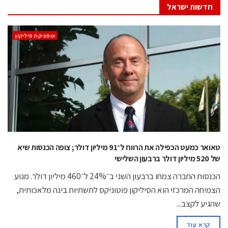
חדשות ישראל
אופטיקת סיליקון
טאואר כמעט הכפילה את הרווח ל־91 מיליון דולר; צופה הכנסות שיא
של 520 מיליון דולר ברבעון השלישי
הכנסות החברה צמחו ברבעון השני ב־24% ל־460 מיליון דולר. מנוע
הצמיחה המרכזי הוא הסיליקון פוטוניקס לתשתיות בינה מלאכותית,
שהגיע לקצב...
קרא עוד