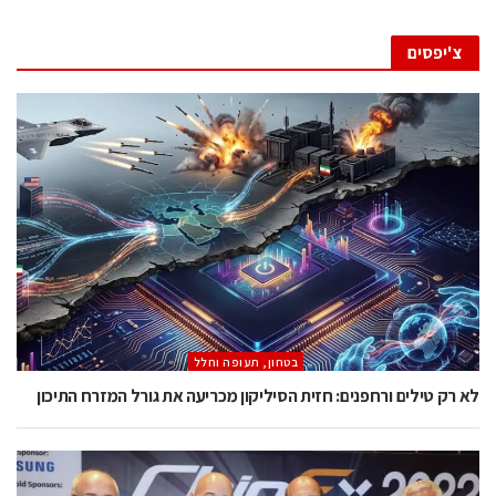
צ'יפסים
בטחון, תעופה וחלל
לא רק טילים ורחפנים: חזית הסיליקון מכריעה את גורל המזרח התיכון