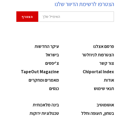
הצטרפו לרשימת הדיוור שלנו
פרסם אצלנו
עיקר החדשות
הצטרפות לניוזלטר
בישראל
צור קשר
צ'יפסים
TapeOut Magazine
Chiportal Index
אודות
מאמרים ומחקרים
תנאי שימוש
כנסים
אוטומוטיב
בינה מלאכותית
בטחון, תעופה וחלל
‫טכנולוגיות ירוקות‬