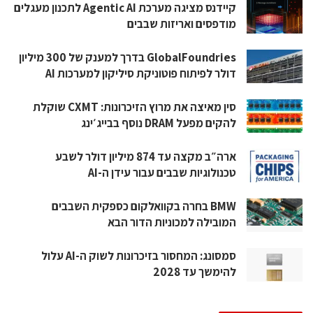
קיידנס מציגה מערכת Agentic AI לתכנון מעגלים
מודפסים ואריזות שבבים
GlobalFoundries בדרך למענק של 300 מיליון
דולר לפיתוח פוטוניקת סיליקון למערכות AI
סין מאיצה את מרוץ הזיכרונות: CXMT שוקלת
להקים מפעל DRAM נוסף בבייג׳ינג
ארה״ב מקצה עד 874 מיליון דולר לשבע
טכנולוגיות שבבים עבור עידן ה-AI
BMW בחרה בקוואלקום כספקית השבבים
המובילה למכוניות הדור הבא
סמסונג: המחסור בזיכרונות לשוק ה-AI עלול
להימשך עד 2028