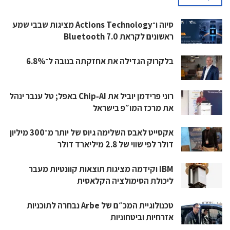
סיוה ו־Actions Technology מציגות שבבי שמע
ראשונים לקראת Bluetooth 7.0
בלקרוק הגדילה את אחזקתה בנובה ל־6.8%
רוני פרידמן יוביל את Chip‑AI באפל; טל ענבר ינהל
את מרכז המו״פ בישראל
אקסייט לאבס השלימה גיוס של יותר מ־300 מיליון
דולר לפי שווי של 2.8 מיליארד דולר
IBM וקידמה מציגות תוצאות קוונטיות מעבר
ליכולת הסימולציה הקלאסית
טכנולוגיית המכ״ם של Arbe נבחרה לתוכניות
אזרחיות וביטחוניות