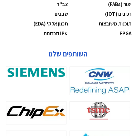
‫יצור (‪(FABs‬‬
‫צב"ד‬
‫רכיבים‬ (IOT)
‫שבבים‬
‫תוכנות משובצות‬
‫תכנון אלק' (‪(EDA‬‬
‫‪FPGA‬‬
‫ ‪וזכרונות IPs‬‬
השותפים שלנו