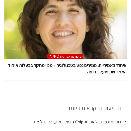
בינה מלאכותית (AI/ML)
איחוד האמיריות: ממירים נפט בטכנולוגיה – מכון מחקר בבעלות איחוד
האמירויות פועל בחיפה
הידיעות הנקראות ביותר
רוני פרידמן יוביל את Chip‑AI באפל; טל ענבר ינהל את…