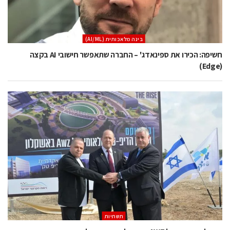
בינה מלאכותית (AI/ML)
חשיפה: הכירו את ספינאדג' – החברה שתאפשר חישובי AI בקצה
(Edge)
תשתיות