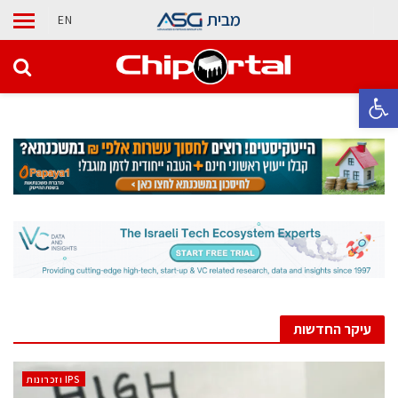
מבית
EN
פתח סרגל נגישות
עיקר החדשות
‫ ‪וזכרונות IPS‬‬