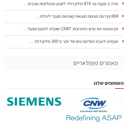
ארה״ב מקצה עד 874 מיליון דולר לשבע טכנולוגיות שבבים…
IBM וקידמה מציגות תוצאות קוונטיות מעבר ליכולת…
סין מאיצה את מרוץ הזיכרונות: CXMT שוקלת להקים מפעל…
אקסייט לאבס השלימה גיוס של יותר מ־300 מיליון דולר…
מאמרים פופולאריים
השותפים שלנו