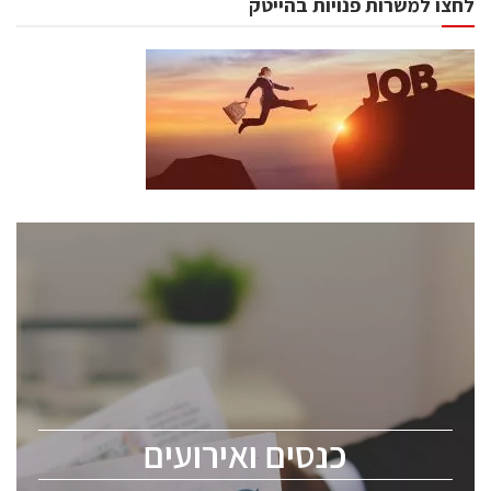
לחצו למשרות פנויות בהייטק
כנסים ואירועים
כנס ChipEx2026 יערך ב-12-13 במאי, 2026. הכנס מיועד
לכל העוסקים בתעשיית הסמיקונדקטור כולל מהנדסים,
מומחים מקצועיים ובכירים.
כנסים ואירועים
ChipEx2026 will be held on May 12-13, 2026. The