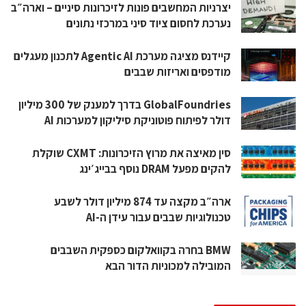
יצרניות המחשבים פונות לזיכרונות סיניים – וארה״ב
נערכת לחסום ציוד סיני במרכזי נתונים
קיידנס מציגה מערכת Agentic AI לתכנון מעגלים
מודפסים ואריזות שבבים
GlobalFoundries בדרך למענק של 300 מיליון
דולר לפיתוח פוטוניקת סיליקון למערכות AI
סין מאיצה את מרוץ הזיכרונות: CXMT שוקלת
להקים מפעל DRAM נוסף בבייג׳ינג
ארה״ב מקצה עד 874 מיליון דולר לשבע
טכנולוגיות שבבים עבור עידן ה-AI
BMW בחרה בקוואלקום כספקית השבבים
המובילה למכוניות הדור הבא