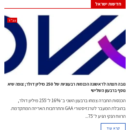
חדשות ישראל
‫צב"ד‬
נובה חצתה לראשונה הכנסות רבעוניות של 250 מיליון דולר; צופה שיא
נוסף ברבעון השלישי
הכנסות החברה צמחו ברבעון השני ב־16% ל־255 מיליון דולר,
בהובלת המעבר לטרנזיסטורי GAA והתרחבות האריזה המתקדמת.
הרווח הנקי הגיע ל־75...
קרא עוד