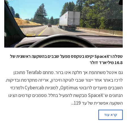
טסלה ו־SpaceX יקימו בטקסס מפעל שבבים בהשקעה ראשונית של
16.8 מיליארד דולר
גם אינטל משתתפת אך חלקה אינו ברור. מתחם Terafab מתוכנן
לרכז באתר אחד ייצור שבבי לוגיקה וזיכרון, אריזה מתקדמת ובדיקות.
השבבים מיועדים לרובוטי Optimus, למוניות Cybercab ולמרכזי
הנתונים ש־SpaceX מבקשת להפעיל בחלל. מסמכים קודמים הציגו
השקעה אפשרית של עד 119...
קרא עוד