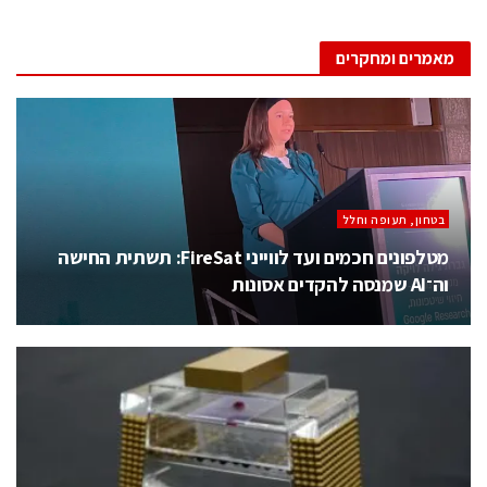
מאמרים ומחקרים
בטחון, תעופה וחלל
מטלפונים חכמים ועד לווייני FireSat: תשתית החישה
וה־AI שמנסה להקדים אסונות