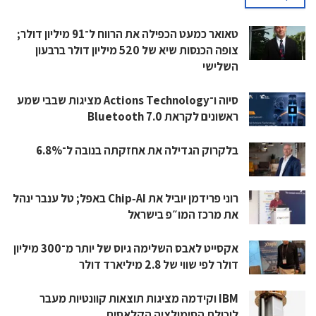
טאואר כמעט הכפילה את הרווח ל־91 מיליון דולר;
צופה הכנסות שיא של 520 מיליון דולר ברבעון
השלישי
סיוה ו־Actions Technology מציגות שבבי שמע
ראשונים לקראת Bluetooth 7.0
בלקרוק הגדילה את אחזקתה בנובה ל־6.8%
רוני פרידמן יוביל את Chip‑AI באפל; טל ענבר ינהל
את מרכז המו״פ בישראל
אקסייט לאבס השלימה גיוס של יותר מ־300 מיליון
דולר לפי שווי של 2.8 מיליארד דולר
IBM וקידמה מציגות תוצאות קוונטיות מעבר
ליכולת הסימולציה הקלאסית