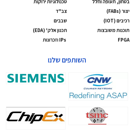
בטחון, תעופה וחלל
‫טכנולוגיות ירוקות‬
‫יצור (‪(FABs‬‬
‫צב"ד‬
‫רכיבים‬ (IOT)
‫שבבים‬
‫תוכנות משובצות‬
‫תכנון אלק' (‪(EDA‬‬
‫‪FPGA‬‬
‫ ‪וזכרונות IPs‬‬
השותפים שלנו