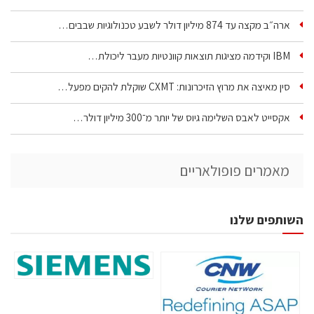
ארה״ב מקצה עד 874 מיליון דולר לשבע טכנולוגיות שבבים…
IBM וקידמה מציגות תוצאות קוונטיות מעבר ליכולת…
סין מאיצה את מרוץ הזיכרונות: CXMT שוקלת להקים מפעל…
אקסייט לאבס השלימה גיוס של יותר מ־300 מיליון דולר…
מאמרים פופולאריים
השותפים שלנו