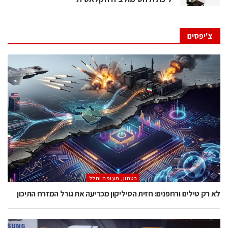
צ'יפסים
בטחון, תעופה וחלל
לא רק טילים ורחפנים: חזית הסיליקון מכריעה את גורל המזרח התיכון