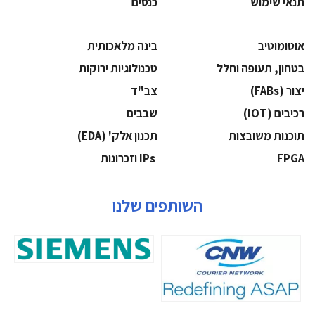
תנאי שימוש
כנסים
אוטומוטיב
בינה מלאכותית
בטחון, תעופה וחלל
‫טכנולוגיות ירוקות‬
‫יצור (‪(FABs‬‬
‫צב"ד‬
‫רכיבים‬ (IOT)
‫שבבים‬
‫תוכנות משובצות‬
‫תכנון אלק' (‪(EDA‬‬
‫‪FPGA‬‬
‫ ‪וזכרונות IPs‬‬
השותפים שלנו