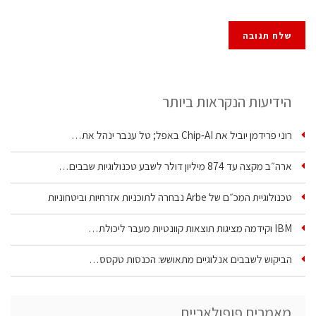
הידיעות הנקראות ביותר
רוני פרידמן יוביל את Chip‑AI באפל; טל ענבר ינהל את…
ארה״ב מקצה עד 874 מיליון דולר לשבע טכנולוגיות שבבים…
טכנולוגיית המכ״ם של Arbe נבחרה לתוכניות אזרחיות וביטחוניות
IBM וקידמה מציגות תוצאות קוונטיות מעבר ליכולת…
הביקוש לשבבים אנלוגיים מתאושש: הכנסות טקסס…
מאמרים פופולאריים