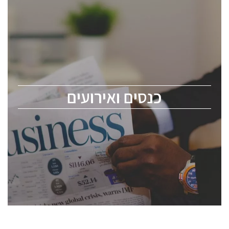
כנסים ואירועים
כנס ChipEx2026 יערך ב-12-13 במאי, 2026. הכנס מיועד
לכל העוסקים בתעשיית הסמיקונדקטור כולל מהנדסים,
מומחים מקצועיים ובכירים.
כנסים ואירועים
ChipEx2026 will be held on May 12-13, 2026. The
conference is intended for everyone involved in the
semiconductor industry, including engineers,
professional experts, and senior executives.
לחץ לפרטים