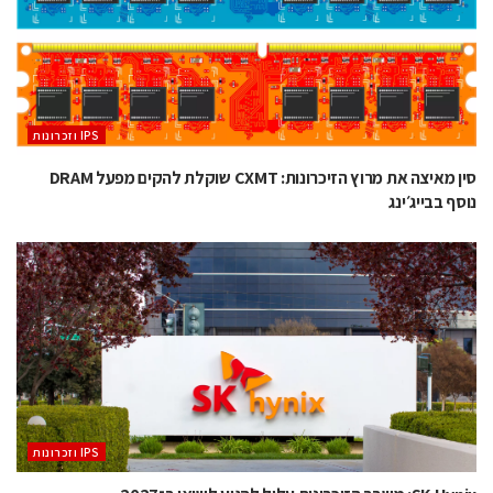
‫ ‪וזכרונות IPS‬‬
סין מאיצה את מרוץ הזיכרונות: CXMT שוקלת להקים מפעל DRAM
נוסף בבייג׳ינג
‫ ‪וזכרונות IPS‬‬