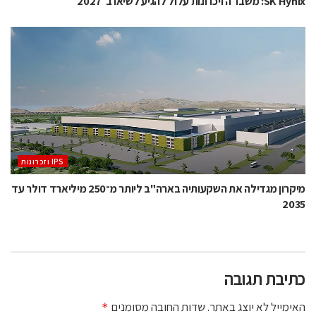
SK Hynix: משבר הזיכרונות עלול להגיע לשיאו ב־2027
‫ ‪וזכרונות IPS‬‬
מיקרון מגדילה את השקעותיה בארה"ב ליותר מ־250 מיליארד דולר עד
2035
כתיבת תגובה
האימייל לא יוצג באתר.
שדות החובה מסומנים
*