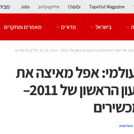
מבית
TapeOut Magazine
ChipEx
סיליקון קלאב
Jobs
ת
בישראל
מדורים
מאמרים ומחקרים
פונים ברבעון הראשון של 2011– היעד 20-21 מיליון מכשירים
ולמי: אפל מאיצה את
ייצור האייפונים ברבעון הראשון של 2011–
 החדשות