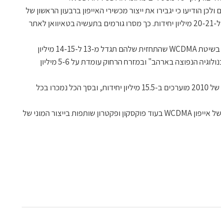
כן הודיעו כי יגבירו את ייצור מכשירי האייפון ברבעון הראשון של
2011 מ-19 מיליון יחידות שתוכננו בתחילה ל-20-21 מיליון יחידות. כך מסרו גורמים בתעשיה בטאיוואן לאתר
השיפור יחול בעיקר בתחום מכשירי האייפון בשיטת WCDMA שהתחזית שלהם תגדל מ-13 ל-14-15 מיליון
יחידות. מטרת המכירות של מכשיר זה, בטכנולוגיה הנפוצה בארהב" ובמזרח הרחוק עומדת על 5-6 מיליון
מכירות האייפון הגלובלאיות ברבעון הרביעי של 2010 מוערכים ב-15.5 מיליון יחידות, ובסך הכל נמכרו בכל
נכון לעכשיו, פוקסקון היא היצרנית היחידה של אייפון WCDMA בעוד פוקסקון ופקטרון שותפות בייצור המוני של