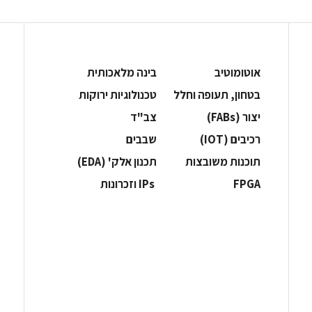
אוטומוטיב
בינה מלאכותית
בטחון, תעופה וחלל
‫טכנולוגיות ירוקות‬
‫יצור (‪(FABs‬‬
‫צב"ד‬
‫רכיבים‬ (IOT)
‫שבבים‬
‫תוכנות משובצות‬
‫תכנון אלק' (‪(EDA‬‬
‫‪FPGA‬‬
‫ ‪וזכרונות IPs‬‬