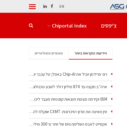
EN
צ'יפסים
Chiportal Index
הידיעות הנקראות ביותר
מאמרים פופולאריים
רוני פרידמן יוביל את Chip‑AI באפל; טל ענבר ינהל את…
ארה״ב מקצה עד 874 מיליון דולר לשבע טכנולוגיות שבבים…
IBM וקידמה מציגות תוצאות קוונטיות מעבר ליכולת…
סין מאיצה את מרוץ הזיכרונות: CXMT שוקלת להקים מפעל…
אקסייט לאבס השלימה גיוס של יותר מ־300 מיליון דולר…