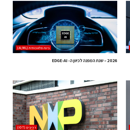
בינה מלאכותית (AI/ML)
2026 – שנת המפנה לכיוון ה- EDGE-AI
‫רכיבים‬ (IOT)