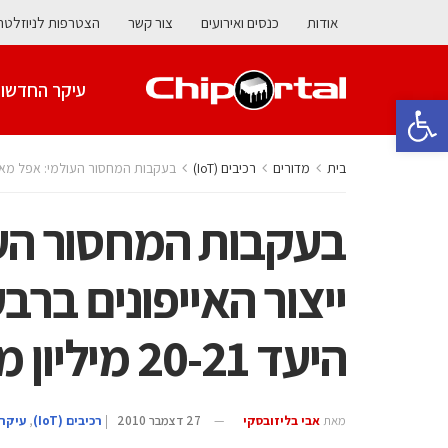
אודות
כנסים ואירועים
צור קשר
הצטרפות לניוזלטר
עיקר החדשו
פתח סרגל נגישות
בית
מדורים
‫רכיבים‬ (IoT)
בעקבות המחסור העולמי: אפל מאיצה את ייצור האיי
בעקבות המחסור הע
היעד 20-21 מיליון מכשירים
מאת
אבי בליזובסקי
27 דצמבר 2010
|
‫רכיבים‬ (IoT)
,
עיקר